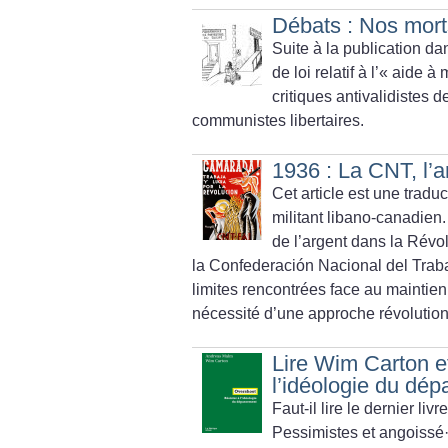
Débats : Nos morts
Suite à la publication da
de loi relatif à l’«
aide à 
critiques antivalidistes de
communistes libertaires.
1936 : La CNT, l’a
Cet article est une trad
militant libano-canadien. 
de l’argent dans la Révo
la Confederación Nacional del Trabajo
limites rencontrées face au maintien d
nécessité d’une approche révolution
Lire Wim Carton e
l’idéologie du dé
Faut-il lire le dernier l
Pessimistes et angoissé