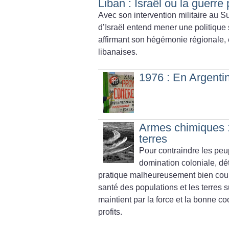
Liban : Israël ou la guerr
Avec son intervention militaire au 
d’Israël entend mener une politique
affirmant son hégémonie régionale, e
libanaises.
1976 : En Argentin
Armes chimiques :
terres
Pour contraindre les peupl
domination coloniale, dé
pratique malheureusement bien cour
santé des populations et les terres 
maintient par la force et la bonne co
profits.