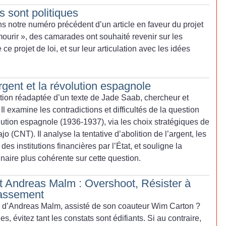
 sont politiques
ns notre numéro précédent d’un article en faveur du projet
mourir
», des camarades ont souhaité revenir sur les
 ce projet de loi, et sur leur articulation avec les idées
rgent et la révolution espagnole
uction réadaptée d’un texte de Jade Saab, chercheur et
Il examine les contradictions et difficultés de la question
lution espagnole (1936-1937), via les choix stratégiques de
 (CNT). Il analyse la tentative d’abolition de l’argent, les
es institutions financières par l’État, et souligne la
naire plus cohérente sur cette question.
t Andreas Malm : Overshoot, Résister à
passement
ivre d’Andreas Malm, assisté de son co­auteur Wim Carton
?
·
es, évitez tant les constats sont édifiants. Si au contraire,