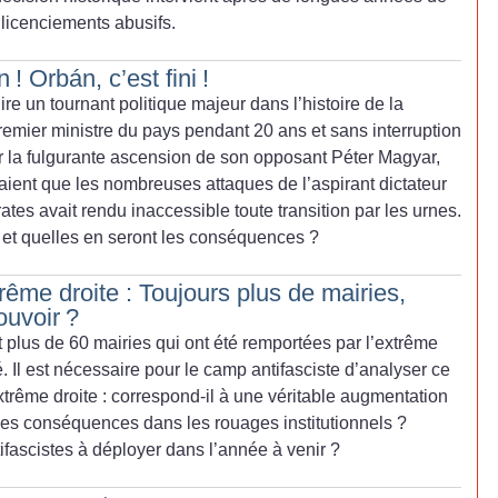
 licenciements abusifs.
n
! Orbán, c’est fini
!
ire un tournant politique majeur dans l’histoire de la
remier ministre du pays pendant 20 ans et sans interruption
ar la fulgurante ascension de son opposant Péter Magyar,
ent que les nombreuses attaques de l’aspirant dictateur
ates avait rendu inaccessible toute transition par les urnes.
et quelles en seront les conséquences
?
rême droite : Toujours plus de mairies,
ouvoir
?
 plus de 60 mairies qui ont été remportées par l’extrême
é. Il est nécessaire pour le camp antifasciste d’analyser ce
trême droite : correspond-il à une véritable augmentation
les conséquences dans les rouages institutionnels
?
tifascistes à déployer dans l’année à venir
?