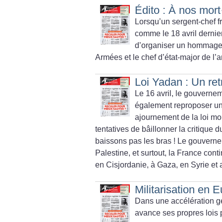
Édito : À nos mort
Lorsqu’un sergent-chef fra
comme le 18 avril dernier
d’organiser un hommage 
Armées et le chef d’état-major de l
Loi Yadan : Un ret
Le 16 avril, le gouvernem
également reproposer une
ajournement de la loi mon
tentatives de bâillonner la critique d
baissons pas les bras
! Le gouverne
Palestine, et surtout, la France cont
en Cisjordanie, à Gaza, en Syrie et 
Militarisation en 
Dans une accélération gé
avance ses propres lois 