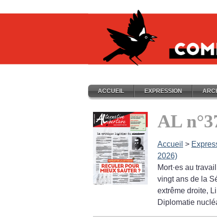
ACCUEIL
EXPRESSION
ARC
AL n°3
Accueil
>
Expres
2026)
Mort
·
es au travai
vingt ans de la S
extrême droite, L
Diplomatie nuclé