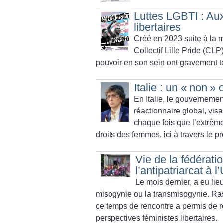
Luttes LGBTI : Aux 
libertaires
Créé en 2023 suite à la mi
Collectif Lille Pride (CLP
pouvoir en son sein ont gravement t
Italie : un «
non
» 
En Italie, le gouverneme
réactionnaire global, vis
chaque fois que l’extrême
droits des femmes, ici à travers le pr
Vie de la fédérati
l’antipatriarcat à 
Le mois dernier, a eu li
misogynie ou la transmisogynie. Ra
ce temps de rencontre a permis de re
perspectives féministes libertaires.