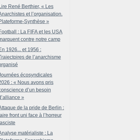
Lire René Berthier, «
Les
Anarchistes et l’organisation.
Plateforme-Synthèse
»
Football : La FIFA et les USA
marquent contre notre camp
En 1926... et 1956 :
Trajectoires de l’anarchisme
organisé
Journées écosyndicales
2026 : «
Nous avons pris
conscience d’un besoin
d’alliance
»
Attaque de la pride de Berlin :
faire front uni face à l’horreur
fasciste
Analyse matérialiste : La