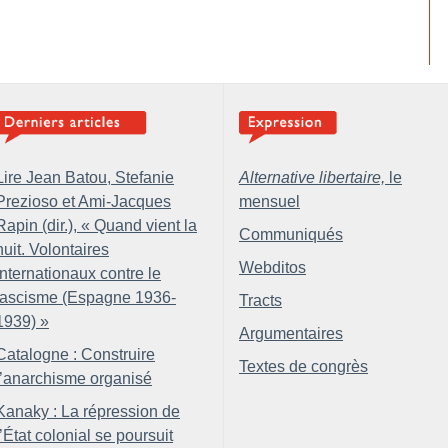
Lire Jean Batou, Stefanie
Alternative libertaire,
le
Prezioso et Ami-Jacques
mensuel
Rapin (dir.), «
Quand vient la
Communiqués
nuit. Volontaires
Webditos
internationaux contre le
fascisme (Espagne 1936-
Tracts
1939)
»
Argumentaires
Catalogne : Construire
Textes de congrès
l’anarchisme organisé
Kanaky : La répression de
l’État colonial se poursuit