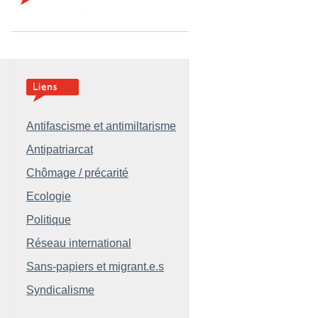
Antifascisme et antimiltarisme
Antipatriarcat
Chômage / précarité
Ecologie
Politique
Réseau international
Sans-papiers et migrant.e.s
Syndicalisme