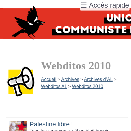
☰ Accès rapide
Webditos 2010
Accueil
>
Archives
>
Archives d’AL
>
Webditos AL
>
Webditos 2010
Palestine libre
!
Tous les arguments, s’il en était besoin.