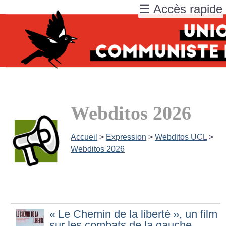
☰ Accès rapide
Webditos 2026
Accueil
>
Expression
>
Webditos UCL
>
Webditos 2026
«
Le Chemin de la liberté
», un film
sur les combats de la gauche