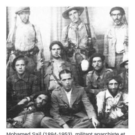
Mohamed Saïl (1894-1953), militant anarchiste et