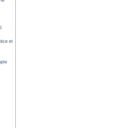
une
6
tice et
uple