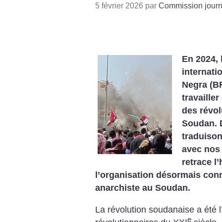
5 février 2026 par
Commission journ
En 2024, 
internati
Negra (B
travailler
des révol
Soudan. D
traduison
avec nos
retrace l’
l’organisation désormais co
anarchiste au Soudan.
La révolution soudanaise a été
e