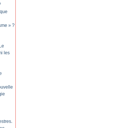
e
 que
sme
»
?
Le
i les
e
ouvelle
gie
estres.