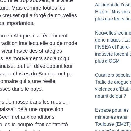
 Comme trop souvent, elle a été
Accident de l’usi
ature. Mais comme toutes les
Elkem : Nos vies 
e creuset qui a forgé de nouvelles
plus que leurs pro
es importantes.
Nouvelles techn
au en Afrique, il a récemment
génomiques : La
tradition intellectuelle ou de mode
FNSEA et l’agro-
vivant avec des stratégies
industrie forcent 
ans les mouvements sociaux qui
plus d’OGM
anaise, tout en développant leur
es anarchistes du Soudan ont pu
Quartiers populai
onnaire qui a une réelle
Trafic de drogue 
lasses dans le pays.
violences d’État, 
nourrit de qui
?
ons de masse dans les rues en
issait déjà une opposition
Espace pour les
Bechir et aux conditions
mineur
·
es trans
les le peuple était confronté
Toulouse (EM2T) 