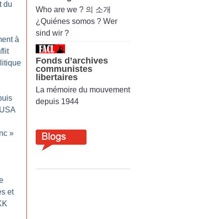
t du
Who are we ? 의 소개
¿Quiénes somos ? Wer
sind wir ?
ment à
lit
Fonds d’archives
itique
communistes
libertaires
La mémoire du mouvement
uis
depuis 1944
s USA
nc
»
e
s et
KK