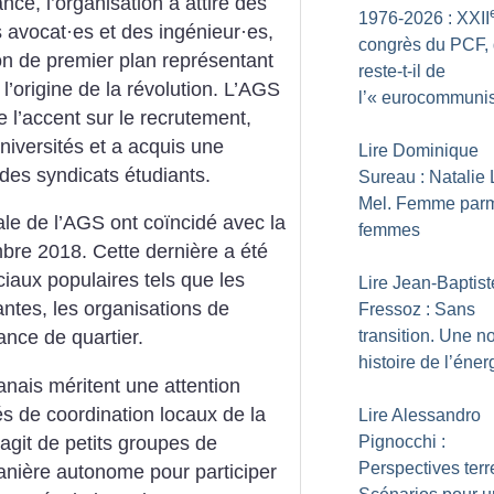
nce, l’organisation a attiré des
1976-2026 : XXII
s avocat
·
es et des ingénieur
·
es,
congrès du PCF,
on de premier plan représentant
reste-t-il de
l’origine de la révolution. L’AGS
l’«
eurocommuni
l’accent sur le recrutement,
iversités et a acquis une
Lire Dominique
 des syndicats étudiants.
Sureau : Natalie 
Mel. Femme parm
iale de l’AGS ont coïncidé avec la
femmes
bre 2018. Cette dernière a été
aux populaires tels que les
Lire Jean-Baptist
antes, les organisations de
Fressoz : Sans
transition. Une n
ance de quartier.
histoire de l’éner
nais méritent une attention
tés de coordination locaux de la
Lire Alessandro
Pignocchi :
’agit de petits groupes de
Perspectives terr
anière autonome pour participer