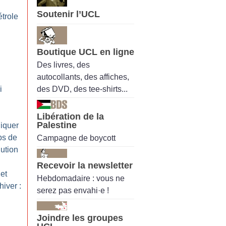
Soutenir l’UCL
trole
Boutique UCL en ligne
Des livres, des
autocollants, des affiches,
des DVD, des tee-shirts...
i
Libération de la
Palestine
iquer
ps de
Campagne de boycott
lution
Recevoir la newsletter
et
Hebdomadaire : vous ne
iver :
serez pas envahi·e !
Joindre les groupes