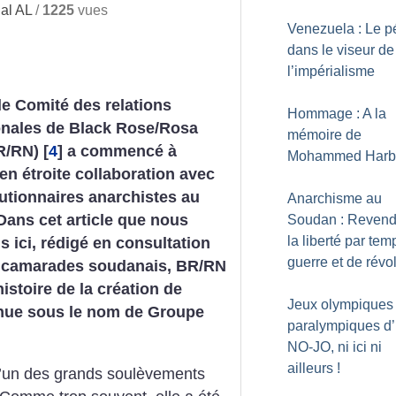
al AL
/
1225
vues
Venezuela : Le pé
dans le viseur de
l’impérialisme
le Comité des relations
Hommage : A la
onales de Black Rose/Rosa
mémoire de
R/RN)
[
4
]
a commencé à
Mohammed Harb
 en étroite collaboration avec
utionnaires anarchistes au
Anarchisme au
ans cet article que nous
Soudan : Revend
la liberté par tem
s ici, rédigé en consultation
guerre et de révo
 camarades soudanais, BR/RN
histoire de la création de
Jeux olympiques 
nnue sous le nom de Groupe
paralympiques d’h
NO-JO, ni ici ni
ailleurs
!
 l’un des grands soulèvements