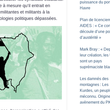
puissance du por
e à mesure qu’il entrait en
Havre
ilitantes et militants à la
éologies politiques dépassées.
Plan de licencie
AIDES : «
Ce conf
découle d’une pol
d’austérité
»
Mark Bray : «
Dep
leur création, le
sont un pays
suprémaciste bla
Les damnés des
montagnes : Les
Kurdes, un peupl
méconnu. Origine
avènement du P