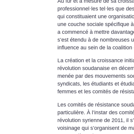
Au fur et à mesure de sa croissa
professionnel
·
les tel
·
les que de
qui constituaient une organisati
une couche sociale spécifique à 
a commencé à mettre davantage 
s’est étendu à de nombreuses un
influence au sein de la coalition
La création et la croissance init
révolution soudanaise en décem
menée par des mouvements soci
syndicats, les étudiants et étudi
femmes et les comités de résist
Les comités de résistance souda
particulière. À l’instar des comi
révolution syrienne de 2011, il s
voisinage qui s’organisent de m