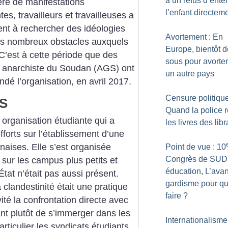
a un refus d’ente
re de manifestations
l’enfant directem
es, travailleurs et travailleuses a
ent à rechercher des idéologies
Avortement : En
les nombreux obstacles auxquels
Europe, bientôt 
C’est à cette période que des
sous pour avorte
anarchiste du Soudan (AGS) ont
un autre pays
ndé l’organisation, en avril 2017.
Censure politique
GS
Quand la police r
 organisation étudiante qui a
les livres des libr
orts sur l’établissement d’une
naises. Elle s’est organisée
Point de vue : 10
Congrès de SUD
sur les campus plus petits et
éducation, L’avan
État n’était pas aussi présent.
gardisme pour qu
 clandestinité était une pratique
faire
?
té la confrontation directe avec
t plutôt de s’immerger dans les
Internationalisme
rticulier les syndicats étudiants.