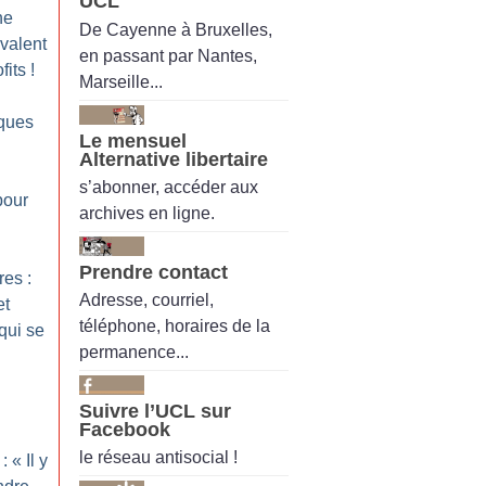
UCL
ne
De Cayenne à Bruxelles,
valent
en passant par Nantes,
fits
!
Marseille...
iques
Le mensuel
Alternative libertaire
s’abonner, accéder aux
pour
archives en ligne.
Prendre contact
res :
Adresse, courriel,
et
téléphone, horaires de la
qui se
permanence...
Suivre l’UCL sur
Facebook
le réseau antisocial !
: «
Il y