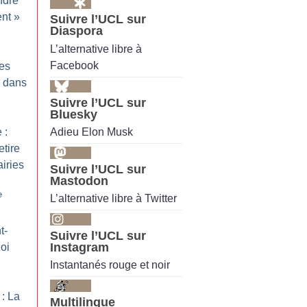
ndre
ent
»
Suivre l’UCL sur
Diaspora
L’alternative libre à
Facebook
des
r dans
Suivre l’UCL sur
Bluesky
Adieu Elon Musk
 :
etire
airies
Suivre l’UCL sur
Mastodon
e
L’alternative libre à Twitter
t-
Suivre l’UCL sur
Instagram
oi
Instantanés rouge et noir
 : La
Multilingue