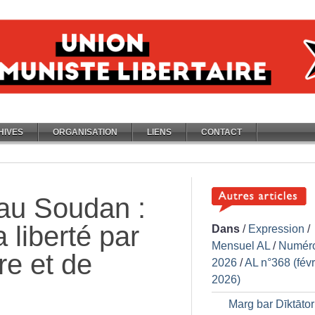
HIVES
ORGANISATION
LIENS
CONTACT
au Soudan :
 liberté par
Dans
/
Expression
/
Mensuel AL
/
Numér
re et de
2026
/
AL n°368 (févr
2026)
Marg bar Dīktātor