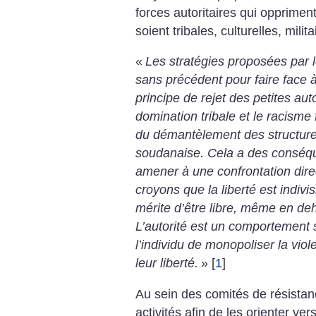
forces autoritaires qui opprimen
soient tribales, culturelles, milit
«
Les stratégies proposées par 
sans précédent pour faire face à
principe de rejet des petites auto
domination tribale et le racisme 
du démantèlement des structure
soudanaise. Cela a des conséqu
amener à une confrontation direc
croyons que la liberté est indivi
mérite d’être libre, même en deh
L’autorité est un comportement s
l’individu de monopoliser la viol
leur liberté.
»
[
1
]
Au sein des comités de résistan
activités afin de les orienter ver