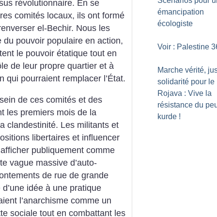
Scénarios pour 
sus révolutionnaire. En se
émancipation
res comités locaux, ils ont formé
écologiste
renverser el-Bechir. Nous les
u pouvoir populaire en action,
Voir : Palestine 3
tent le pouvoir étatique tout en
e de leur propre quartier et à
Marche vérité, jus
n qui pourraient remplacer l’État.
solidarité pour le
Rojava : Vive la
 sein de ces comités et des
résistance du pe
t les premiers mois de la
kurde
!
a clandestinité. Les militants et
sitions libertaires et influencer
s’afficher publiquement comme
tte vague massive d’auto-
frontements de rue de grande
 d’une idée à une pratique
éraient l’anarchisme comme un
te sociale tout en combattant les