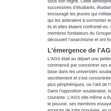
sous son règne. Cette atmosphè
successives d’étudiants, étudiant
encouragé les jeunes qui militai
qui les aideraient à surmonter 
ils et elles étaient confronté
·
es. 
membres fondateurs du Groupe 
découvert l’anarchisme et ont fo
L’émergence de l’A
L’AGS était au départ une petite
commencé par concentrer ses eff
base dans les universités souda
secrètement et s’est concentrée 
plus périphériques, où l’œil de l’
Dans l’opposition soudanaise, la
courante. L’AGS elle-même a évi
le pouvoir, ses membres essayan
espaces de lutte populaire, en pa