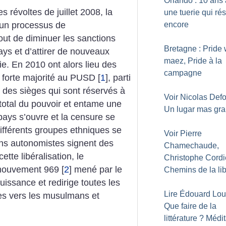
Orlando : 10 ans 
 révoltes de juillet 2008, la
une tuerie qui ré
r un processus de
encore
tout de diminuer les sanctions
Bretagne : Pride 
ays et d’attirer de nouveaux
maez, Pride à la
e. En 2010 ont alors lieu des
campagne
e forte majorité au PUSD
[
1
]
, parti
 des sièges qui sont réservés à
Voir Nicolas Def
 total du pouvoir et entame une
Un lugar mas gr
 pays s’ouvre et la censure se
différents groupes ethniques se
Voir Pierre
ons autonomistes signent des
Chamechaude,
ette libéralisation, le
Christophe Cordi
 mouvement 969
[
2
]
mené par le
Chemins de la lib
issance et redirige toutes les
Lire Édouard Lou
es vers les musulmans et
Que faire de la
littérature
? Médit