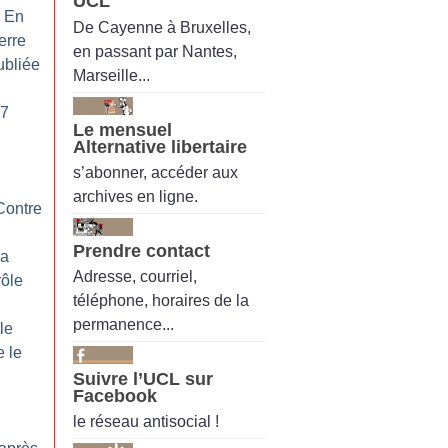
UCL
: En
De Cayenne à Bruxelles,
erre
en passant par Nantes,
ubliée
Marseille...
G7
Le mensuel
Alternative libertaire
s’abonner, accéder aux
archives en ligne.
 Contre
Prendre contact
la
Adresse, courriel,
rôle
téléphone, horaires de la
permanence...
le
e le
Suivre l’UCL sur
Facebook
le réseau antisocial !