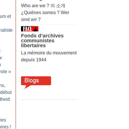
Who are we ? 의 소개
¿Quiénes somos ? Wer
urs et
sind wir ?
naliste
Fonds d’archives
communistes
libertaires
:
La mémoire du mouvement
x
depuis 1944
u
role
»
ns,
 début
rtheid
ées
oires
!