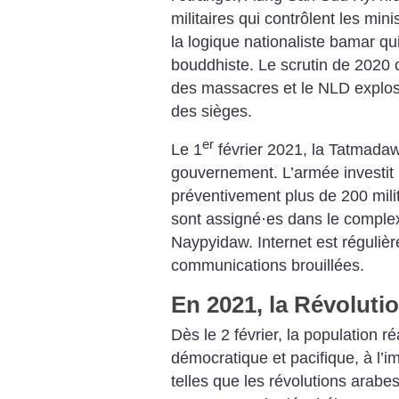
militaires qui contrôlent les min
la logique nationaliste bamar qu
bouddhiste. Le scrutin de 2020 c
des massacres et le NLD explos
des sièges.
er
Le 1
février 2021, la Tatmada
gouvernement. L’armée investit l
préventivement plus de 200 milit
sont assigné
·
es dans le comple
Naypyidaw. Internet est réguliè
communications brouillées.
En 2021, la Révoluti
Dès le 2 février, la population 
démocratique et pacifique, à l’i
telles que les révolutions arab