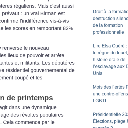
istères régaliens. Mais c’est aussi
Droit à la formati
i prévaut : un vrai Birman est
destruction silen
onfirme l’indifférence vis-à-vis
de la formation
e les scores en remportant 82%
professionnelle
Lire Elsa Quéré 
w renverse le nouveau
le règne du fouet
es lieux de pouvoir et arrête
histoire orale de ­
antes et militants. Les député
·
es
l’esclavage aux É
xe résidentiel gouvernemental de
Unis
rement coupé et les
Mois des fiertés 
une contre-offens
on de printemps
LGBTI
réagit dans une dynamique
mage des révoltes populaires
Présidentielle 20
Élections, piège 
es. Cela commence par le