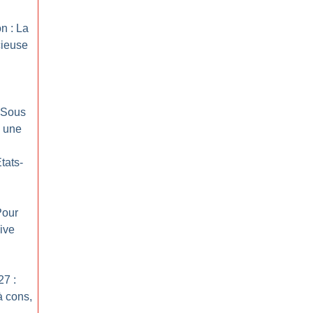
on : La
cieuse
: Sous
, une
tats-
Pour
ive
27 :
à cons,