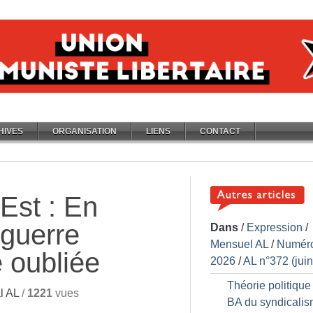
HIVES
ORGANISATION
LIENS
CONTACT
Est : En
 guerre
Dans
/
Expression
/
Mensuel AL
/
Numér
e oubliée
2026
/
AL n°372 (jui
Théorie politique 
l AL
/
1221
vues
BA du syndicali