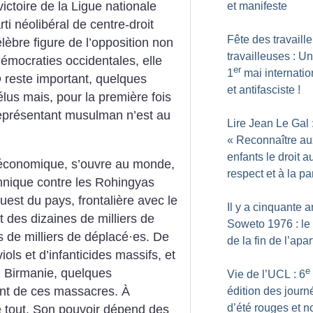
ictoire de la Ligue nationale
et manifeste
ti néolibéral de centre-droit
Fête des travaille
èbre figure de l’opposition non
travailleuses : Un
émocraties occidentales, elle
er
1
mai internatio
 reste important, quelques
et antifasciste
!
élus mais, pour la première fois
eprésentant musulman n’est au
Lire Jean Le Gal 
«
Reconnaître au
enfants le droit a
 économique, s’ouvre au monde,
respect et à la pa
thnique contre les Rohingyas
uest du pays, frontalière avec le
Il y a cinquante a
des dizaines de milliers de
Soweto 1976 : le
 de milliers de déplacé
·
es. De
de la fin de l’apa
ols et d’infanticides massifs, et
e
n Birmanie, quelques
Vie de l’UCL : 6
ent de ces massacres. À
édition des journ
d’été rouges et n
e tout. Son pouvoir dépend des