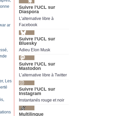
après,
sonne
Suivre l’UCL sur
Diaspora
L’alternative libre à
Facebook
war ar
Suivre l’UCL sur
Bluesky
Adieu Elon Musk
ossé,
ande
Suivre l’UCL sur
Mastodon
L’alternative libre à Twitter
er, Les
erté
Suivre l’UCL sur
Instagram
is,
Instantanés rouge et noir
ations
Multilingue