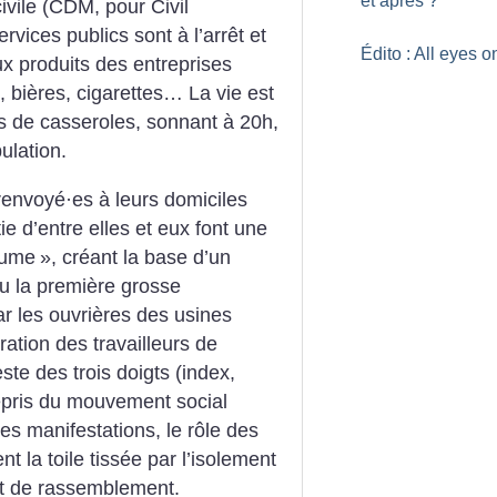
et après
?
ile (CDM, pour Civil
ices publics sont à l’arrêt et
Édito : All eyes 
x produits des entreprises
 bières, cigarettes… La vie est
s de casseroles, sonnant à 20h,
ulation.
renvoyé
·
es à leurs domiciles
ie d’entre elles et eux font une
aume
», créant la base d’un
eu la première grosse
ar les ouvrières des usines
ération des travailleurs de
te des trois doigts (index,
repris du mouvement social
es manifestations, le rôle des
ent la toile tissée par l’isolement
int de rassemblement.