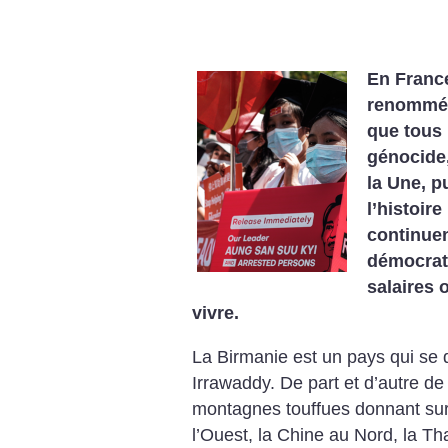
En France
renommée
que tous 
génocide,
la Une, p
l’histoire
continuen
démocrati
salaires 
vivre.
La Birmanie est un pays qui se 
Irrawaddy. De part et d’autre de
montagnes touffues donnant sur 
l’Ouest, la Chine au Nord, la Tha