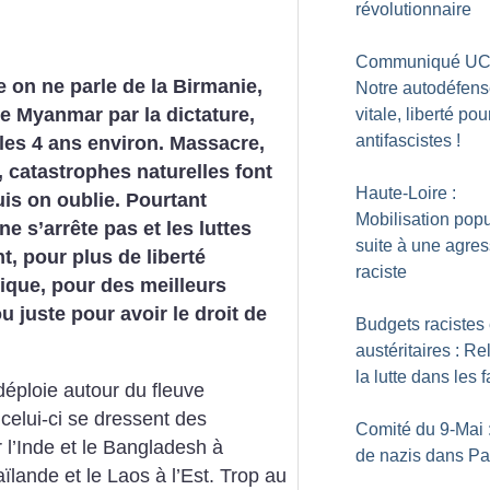
révolutionnaire
Communiqué UC
 on ne parle de la Birmanie,
Notre autodéfens
 Myanmar par la dictature,
vitale, liberté pou
antifascistes
!
les 4 ans environ. Massacre,
 catastrophes naturelles font
Haute-Loire :
uis on oublie. Pourtant
Mobilisation popu
 ne s’arrête pas et les luttes
suite à une agre
t, pour plus de liberté
raciste
que, pour des meilleurs
ou juste pour avoir le droit de
Budgets racistes 
austéritaires : Re
la lutte dans les 
déploie autour du fleuve
 celui-ci se dressent des
Comité du 9-Mai 
l’Inde et le Bangladesh à
de nazis dans Pa
ïlande et le Laos à l’Est. Trop au