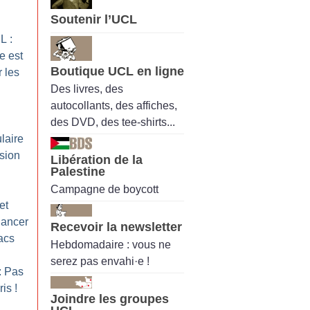
Soutenir l’UCL
L :
e est
Boutique UCL en ligne
r les
Des livres, des
autocollants, des affiches,
des DVD, des tee-shirts...
laire
ssion
Libération de la
Palestine
Campagne de boycott
et
lancer
Recevoir la newsletter
facs
Hebdomadaire : vous ne
serez pas envahi·e !
: Pas
ris
!
Joindre les groupes