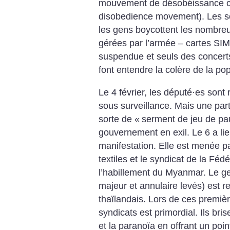
mouvement de désobéissance civ
disobedience movement). Les serv
les gens boycottent les nombreu
gérées par l’armée – cartes SIM,
suspendue et seuls des concert
font entendre la colère de la pop
Le 4 février, les député
·
es sont 
sous surveillance. Mais une part
sorte de «
serment de jeu de p
gouvernement en exil. Le 6 a li
manifestation. Elle est menée p
textiles et le syndicat de la Féd
l’habillement du Myanmar. Le ges
majeur et annulaire levés) est 
thaïlandais. Lors de ces premièr
syndicats est primordial. Ils bris
et la paranoïa en offrant un po