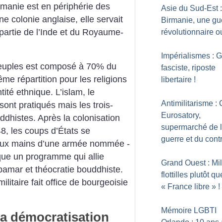
rmanie est en périphérie des
Asie du Sud-Est 
 colonie anglaise, elle servait
Birmanie, une gu
 partie de ­l’Inde et du Royaume-
révolutionnaire o
Impérialismes : 
 peuples est composé à 70% du
fasciste, riposte
e répartition pour les religions
libertaire
!
tité ethnique. L’islam, le
Antimilitarisme :
ont pratiqués mais les trois-
Eurosatory,
ddhistes. Après la colonisation
supermarché de 
48, les coups d’États se
guerre et du cont
 aux mains d’une armée nommée ­
que un programme qui allie
Grand Ouest : Mil
bamar et théocratie bouddhiste.
flottilles plutôt qu
ilitaire fait office de bourgeoisie
«
France libre
»
!
Mémoire LGBTI
 la démocratisation