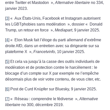
entre Twitter et Mastodon
»,
Alternative libertaire
no 334,
janvier 2023.
[
3
]
«
Aux États-Unis, Facebook et Instagram autorisent
les LGBTphobies sans modération
», dossier «
Donald
Trump, un retour en force
»,
Mediapart
, 9 janvier 2025.
[
4
]
«
Elon Musk fait l’éloge du parti allemand d’extrême
droite AfD, dans un entretien avec sa dirigeante sur sa
plateforme X
»,
Francetvinfo
, 10 janvier 2025.
[
5
]
Et cela va jusqu’à la casse des outils individuels de
modération et de protection contre le harcèlement : le
blocage d’un compte sur X par exemple ne l’empêche
désormais plus de voir votre contenu, de vous citer, etc.
[
6
]
Post de Curd Knüpfer sur Bluesky, 9 janvier 2025.
[
7
]
«
Réseau : comprendre le fédiverse
»,
Alternative
libertaire
no 300, décembre 2019.