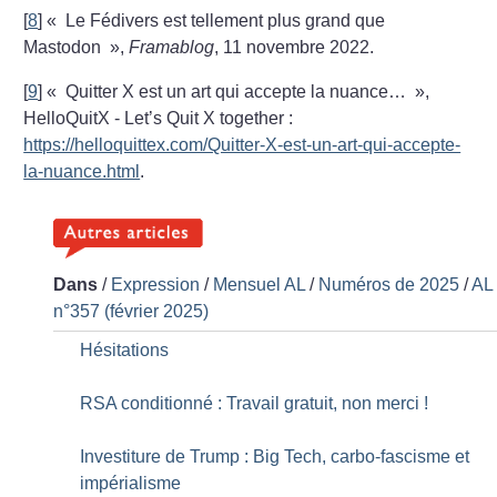
[
8
]
«
Le Fédivers est tellement plus grand que
Mastodon
»,
Framablog
, 11 novembre 2022.
[
9
]
«
Quitter X est un art qui accepte la nuance…
»,
HelloQuitX - Let’s Quit X together :
https://helloquittex.com/Quitter-X-est-un-art-qui-accepte-
la-nuance.html
.
Dans
/
Expression
/
Mensuel AL
/
Numéros de 2025
/
AL
n°357 (février 2025)
Hésitations
RSA conditionné : Travail gratuit, non merci
!
Investiture de Trump : Big Tech, carbo-fascisme et
impérialisme