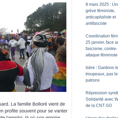
8 mars 2025 : Un
grève féministe,
anticapitaliste et
antifasciste
Coordination fémi
25 janvier, face a
fascisme, contre-
attaque féministe
Isère : Gardons l
troupeaux, pas le
patrons
Répression syndi
Solidarité avec W
ard. La famille Bolloré vient de
de la CNT-SO
 en profite souvent pour se vanter
de l’emploi, là où son empire