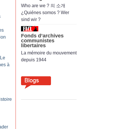
Who are we ? 의 소개
¿Quiénes somos ? Wer
s
sind wir ?
es
Fonds d’archives
ion
communistes
libertaires
La mémoire du mouvement
 Le
depuis 1944
nes à
istoire
ader