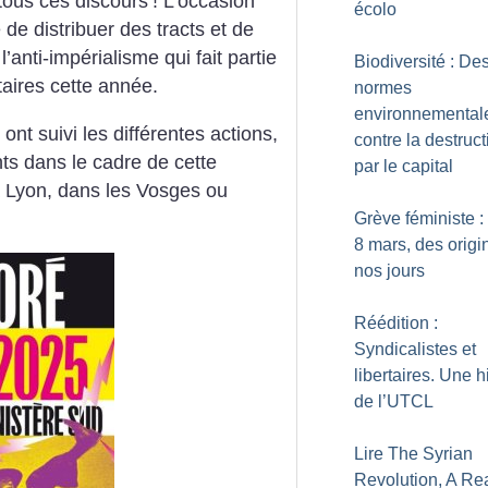
 tous ces discours
! L’occasion
écolo
 de distribuer des tracts et de
’anti-impérialisme qui fait partie
Biodiversité : De
taires cette année.
normes
environnemental
nt suivi les différentes actions,
contre la destruct
ts dans le cadre de cette
par le capital
 Lyon, dans les Vosges ou
Grève féministe :
8 mars, des origi
nos jours
Réédition :
Syndicalistes et
libertaires. Une h
de l’UTCL
Lire The Syrian
Revolution, A Re