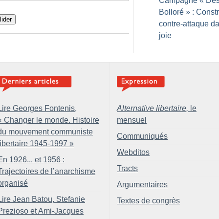
Campagne «
Dés
Bolloré
» : Constr
lider
contre-attaque da
joie
Lire Georges Fontenis,
Alternative libertaire,
le
«
Changer le monde. Histoire
mensuel
du mouvement communiste
Communiqués
libertaire 1945-1997
»
Webditos
En 1926... et 1956 :
Tracts
Trajectoires de l’anarchisme
organisé
Argumentaires
Lire Jean Batou, Stefanie
Textes de congrès
Prezioso et Ami-Jacques