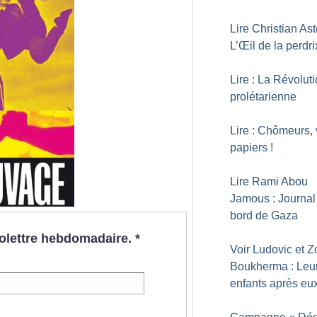
Lire Christian Asto
L’Œil de la perdri
Lire : La Révolut
prolétarienne
Lire : Chômeurs,
papiers
!
Lire Rami Abou
Jamous : Journal
bord de Gaza
nfolettre hebdomadaire.
*
Voir Ludovic et Z
Boukherma : Leu
enfants après eu