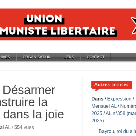
HIVES
ORGANISATION
LIENS
CONTACT
Désarmer
struire la
Dans
/
Expression
/
Mensuel AL
/
Numér
 dans la joie
2025
/
AL n°358 (ma
2025)
al AL
/
554
vues
Bayrou, roi du si