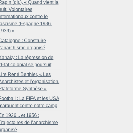
Rapin (dir.), «
Quand vient la
nuit. Volontaires
internationaux contre le
fascisme (Espagne 1936-
1939)
»
Catalogne : Construire
l’anarchisme organisé
Kanaky : La répression de
l’État colonial se poursuit
Lire René Berthier, «
Les
Anarchistes et l’organisation.
Plateforme-Synthèse
»
Football : La FIFA et les USA
marquent contre notre camp
En 1926... et 1956 :
Trajectoires de l’anarchisme
organisé