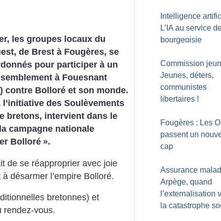
Intelligence artific
L’IA au service de
ier, les groupes locaux du
bourgeoisie
st, de Brest à Fougères, se
Commission jeun
donnés pour participer à un
Jeunes, déters,
ssemblement à Fouesnant
communistes
e) contre Bolloré et son monde.
libertaires
!
à l’initiative des Soulèvements
re bretons, intervient dans le
Fougères : Les O
 la campagne nationale
passent un nouv
r Bolloré
».
cap
t de se réapproprier avec joie
Assurance maladi
t à désarmer l’empire Bolloré.
Arpège, quand
l’externalisation v
ditionnelles bretonnes) et
la catastrophe so
u rendez-vous.