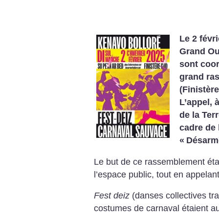
Le 2 févr
Grand Oue
sont coor
grand ra
(Finistèr
L’appel, 
de la Ter
cadre de
«
Désarme
Le but de ce rassemblement étai
l’espace public, tout en appelan
Fest deiz
(danses collectives tra
costumes de carnaval étaient a