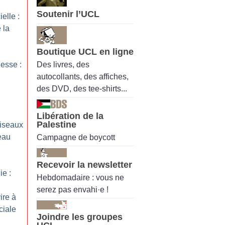
Soutenir l’UCL
ielle :
 la
Boutique UCL en ligne
Des livres, des
esse :
autocollants, des affiches,
des DVD, des tee-shirts...
Libération de la
Palestine
iseaux
eau
Campagne de boycott
Recevoir la newsletter
e :
Hebdomadaire : vous ne
serez pas envahi·e !
ire à
ciale
Joindre les groupes