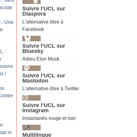
 : Vers
asciste
Suivre l’UCL sur
Diaspora
L’alternative libre à
 : Une
Facebook
re
Suivre l’UCL sur
Bluesky
L :
Adieu Elon Musk
à
issons
ns
!
Suivre l’UCL sur
Mastodon
es
L’alternative libre à Twitter
 contre
Suivre l’UCL sur
Instagram
Instantanés rouge et noir
Un
pas si
Multilingue