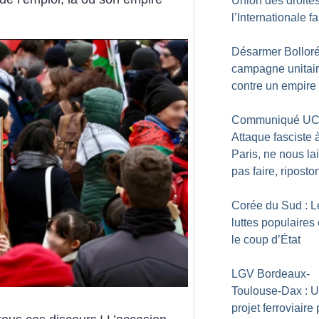
Union des droites
l’Internationale f
Désarmer Bolloré
campagne unitai
contre un empire
Communiqué UC
Attaque fasciste 
Paris, ne nous la
pas faire, riposto
Corée du Sud : L
luttes populaires
le coup d’État
LGV Bordeaux-
Toulouse-Dax : 
projet ferroviaire 