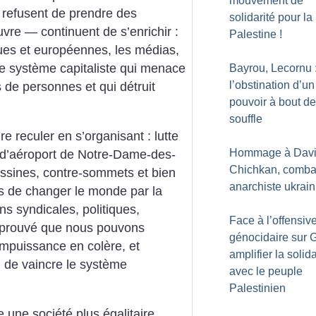
mouvement de
 refusent de prendre des
solidarité pour la
vre — continuent de s’enrichir :
Palestine
!
tiques et européennes, les médias,
 le système capitaliste qui menace
Bayrou, Lecornu 
l’obstination d’un
s de personnes et qui détruit
pouvoir à bout de
souffle
ire reculer en s’organisant : lutte
Hommage à Dav
t d’aéroport de Notre-Dame-des-
Chichkan, comba
assines, contre-sommets et bien
anarchiste ukrain
s de changer le monde par la
ons syndicales, politiques,
Face à l’offensiv
t prouvé que nous pouvons
génocidaire sur 
impuissance en colère, et
amplifier la solida
n de vaincre le système
avec le peuple
Palestinien
une société plus égalitaire,