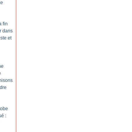
de
a fin
r dans
ste et
ne
e
nisons
dre
hobe
é :