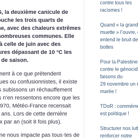
contre tous les
racismes
!
, la deuxième canicule de
ouche les trois quarts de
Quand «
la gran
ne, avec des chaleurs extrêmes
muette
» l’ouvre,
nombreuses communes. Elle
entend le bruit d
 à celle de juin avec des
bottes
res dépassant de 10 °C les
 de saison.
Pour la Palestine
contre le génocid
ment à ce que prétendent
faisons du
ues ou confusionnistes, il existe
29 novembre un r
us subissons un réchauffement
marée
!
us n’en ressentons encore que les
1970, Météo-France recensait
TDoR : commémo
 ans. Lors de cette dernière
est politique
!
par an (soit 8 fois plus).
Structurer nos lut
 ne nous impacte pas tous
·
tes de
renforcer notre