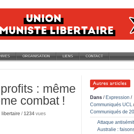
HIVES
ORGANISATION
LIENS
CONTACT
 profits : même
ême combat
!
Dans
/
Expression
/
Communiqués UCL
Communiqués de 2
libertaire
/
1234
vues
Attaque antisémi
Australie : faisons