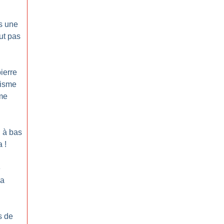
s une
ut pas
ierre
cisme
sme
: à bas
a
!
e
la
s de