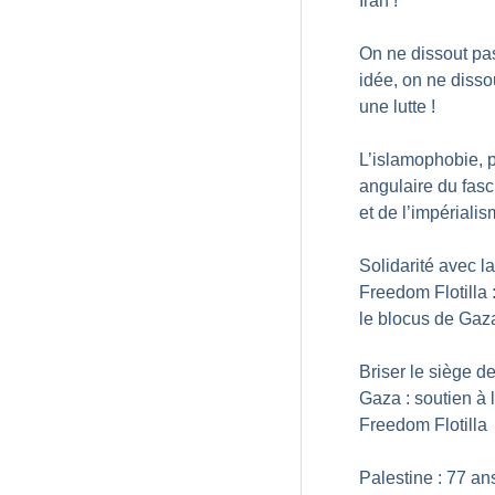
Iran
!
On ne dissout pa
idée, on ne disso
une lutte
!
L’islamophobie, p
angulaire du fas
et de l’impériali
Solidarité avec la
Freedom Flotilla 
le blocus de Gaz
Briser le siège d
Gaza : soutien à 
Freedom Flotilla
Palestine : 77 an