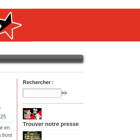
Rechercher :
/
025
Trouver notre presse
te en
 front