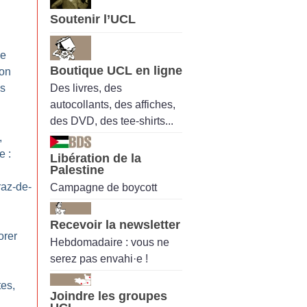
Soutenir l’UCL
de
Boutique UCL en ligne
 on
Des livres, des
es
autocollants, des affiches,
des DVD, des tee-shirts...
,
e :
Libération de la
Palestine
az-de-
Campagne de boycott
Recevoir la newsletter
rer
Hebdomadaire : vous ne
serez pas envahi·e !
tes,
Joindre les groupes