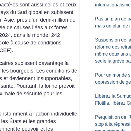
pacté
·
es sont aussi celles et ceux
internationalisme
 pays du Sud global en subissent
Pas un plan de p
 Asie, près d’un demi-million de
mais un plan de 
e de causes liées aux fortes
 2024, dans le monde, 242
Suspension de l
école à cause de conditions
réforme des retrai
ICEF).
même deux ans a
seule la grève pa
écaires subissent davantage la
 les bourgeois. Les conditions de
Pour un monde s
 et deviennent insupportables,
oppression de ge
anté. Pourtant, la loi ne prévoit
imale de sécurité pour les
Libérez la Sumu
Flotilla, libérez 
nstamment à l’action individuelle
Perquisition de l
les États et les grandes
stop à la répress
iennent le pouvoir et les