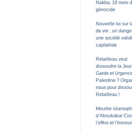
Nakba, 18 mois 
génocide
Nouvelle loi sur l
de vie : un dange
une société validi
capitaliste
Retailleau veut
dissoudre la Jeu
Garde et Urgenc
Palestine
? Orga
nous pour dissou
Retailleau
!
Meurtre islamop
d’Aboubakar Ciss
l’effroi et l’horreur