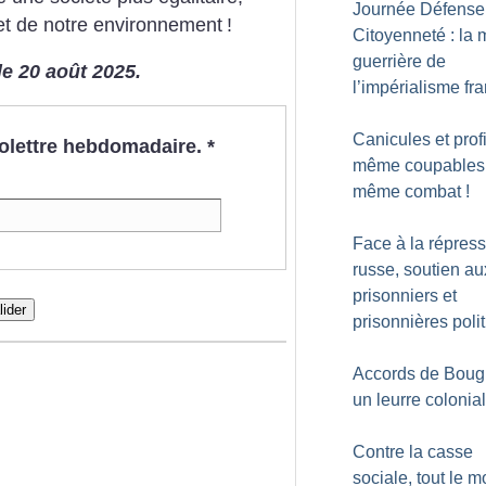
Journée Défense
et de notre environnement
!
Citoyenneté : la
guerrière de
le 20 août 2025.
l’impérialisme fr
Canicules et profi
nfolettre hebdomadaire.
*
même coupables
même combat
!
Face à la répres
russe, soutien au
prisonniers et
lider
prisonnières poli
Accords de Bougi
un leurre colonial
Contre la casse
sociale, tout le 