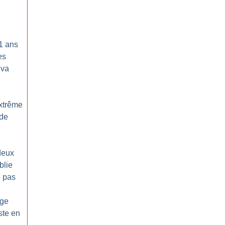
1 ans
es
 va
extrême
 de
deux
blie
e pas
age
ste en