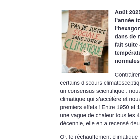
Août 2025
l’année t
l’hexago
dans de 
fait suite
températu
normales
Contraire
certains discours climatosceptiq
un consensus scientifique : no
climatique qui s’accélère et no
premiers effets
! Entre 1950 et 
une vague de chaleur tous les 4
décennie, elle en a recensé deux 
Or, le réchauffement climatique