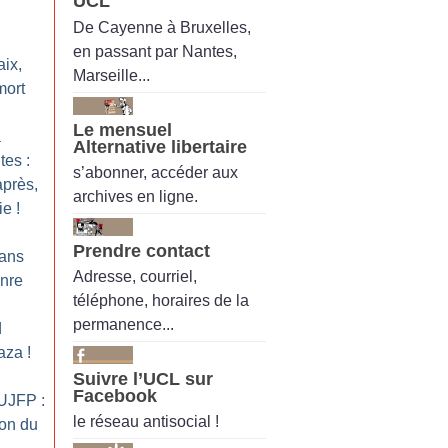
UCL
De Cayenne à Bruxelles,
en passant par Nantes,
aix,
Marseille...
mort
Le mensuel
a
Alternative libertaire
tes :
s’abonner, accéder aux
près,
archives en ligne.
ie
!
Prendre contact
ans
Adresse, courriel,
nre
téléphone, horaires de la
permanence...
d
Gaza
!
Suivre l’UCL sur
Facebook
’UJFP :
le réseau antisocial !
ion du