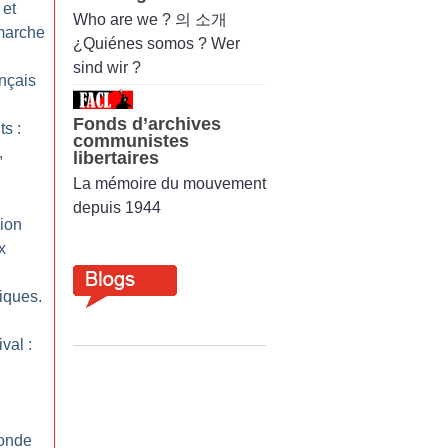
 et
Who are we ? 의 소개
 marche
¿Quiénes somos ? Wer
sind wir ?
ançais
Fonds d’archives
ts :
communistes
,
libertaires
La mémoire du mouvement
depuis 1944
sion
x
tiques.
val :
monde