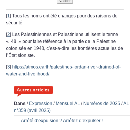
Valider
[
1
]
Tous les noms ont été changés pour des raisons de
sécurité.
[
2
]
Les Palestiniennes et Palestiniens utilisent le terme
«
48
» pour faire référence à la partie de la Palestine
colonisée en 1948, c’est-a-dire les frontières actuelles de
l’État sioniste.
[
3
]
https://atmos.earth/palestines-jordan-river-drained-of-
water-and-livelihood/
.
Dans
/
Expression
/
Mensuel AL
/
Numéros de 2025
/
AL
n°359 (avril 2025)
Arrêté d’expulsion
? Arrêtez d’expulser
!