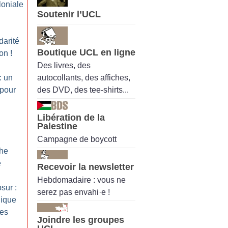
loniale
Soutenir l’UCL
darité
Boutique UCL en ligne
ion
!
Des livres, des
autocollants, des affiches,
: un
des DVD, des tee-shirts...
 pour
Libération de la
Palestine
Campagne de boycott
che
é
Recevoir la newsletter
Hebdomadaire : vous ne
sur :
serez pas envahi·e !
gique
tes
Joindre les groupes