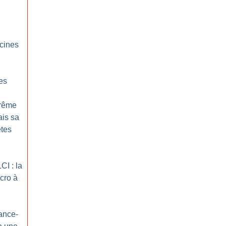
acines
es
trême
ais sa
êtes
CI : la
cro à
ance-