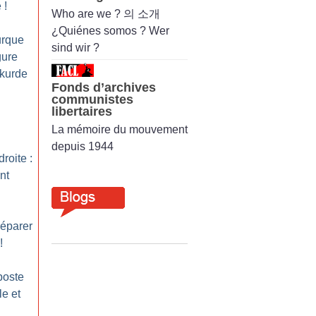
e
!
Who are we ? 의 소개
¿Quiénes somos ? Wer
urque
sind wir ?
gure
 kurde
Fonds d’archives
communistes
libertaires
La mémoire du mouvement
depuis 1944
roite :
nt
réparer
!
poste
le et