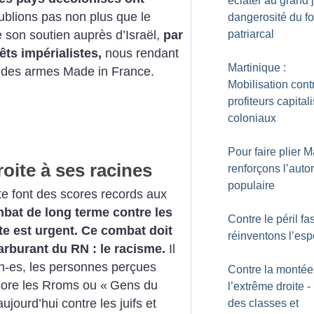
éclater au grand j
ublions pas non plus que le
dangerosité du f
patriarcal
 son soutien auprès d’Israël,
par
ts impérialistes,
nous rendant
Martinique :
t des armes Made in France.
Mobilisation cont
profiteurs capitali
coloniaux
Pour faire plier 
oite à ses racines
renforçons l’aut
populaire
e font des scores records aux
mbat de long terme contre les
Contre le péril fa
e est urgent.
Ce combat doit
réinventons l’esp
carburant du RN : le racisme.
Il
n-es, les personnes perçues
Contre la montée
ore les Rroms ou «
Gens du
l’extrême droite - 
ujourd’hui contre les juifs et
des classes et