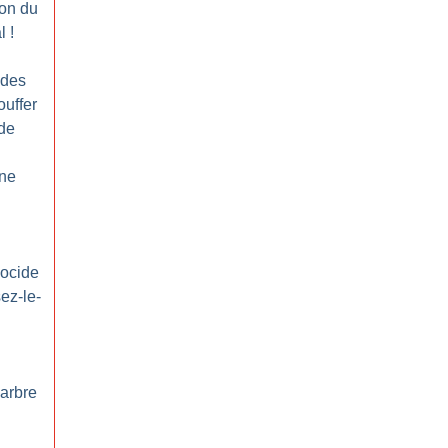
ion du
l
!
udes
ouffer
rde
une
nocide
ez-le-
’arbre