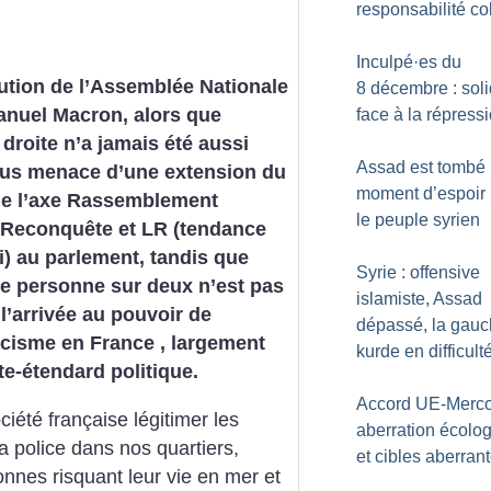
responsabilité co
Inculpé
·
es du
ution de l’Assemblée Nationale
8 décembre : soli
nuel Macron, alors que
face à la répress
 droite n’a jamais été aussi
Assad est tombé 
ous menace d’une extension du
moment d’espoir
de l’axe Rassemblement
le peuple syrien
 Reconquête et LR (tendance
ti) au parlement, tandis que
Syrie : offensive
e personne sur deux n’est pas
islamiste, Assad
à l’arrivée au pouvoir de
dépassé, la gau
racisme en France , largement
kurde en difficult
te-étendard politique.
Accord UE-Merco
iété française légitimer les
aberration écolo
a police dans nos quartiers,
et cibles aberran
onnes risquant leur vie en mer et