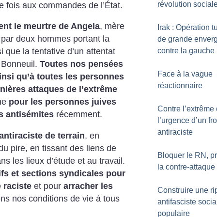
révolution social
e fois aux commandes de l’État.
nt le meurtre de Angela
, mère
Irak : Opération t
s par deux hommes portant la
de grande enver
contre la gauche
que la tentative d’un attentat
 Bonneuil.
Toutes nos pensées
Face à la vague
nsi qu’à toutes les personnes
réactionnaire
ières attaques de l’extrême
ême
pour les personnes juives
Contre l’extrême d
s antisémites
récemment.
l’urgence d’un fro
antiraciste
antiraciste de terrain
, en
u pire, en tissant des liens de
Bloquer le RN, p
ns les lieux d’étude et au travail.
la contre-attaque
fs et sections syndicales pour
 raciste
et pour
arracher les
Construire une ri
ns nos conditions de vie à tous
antifasciste socia
populaire