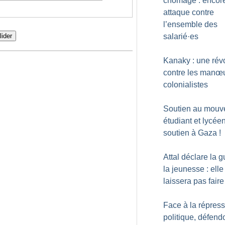
chômage : encor
attaque contre
l’ensemble des
salarié
·
es
lider
Kanaky : une rév
contre les manœ
colonialistes
Soutien au mouv
étudiant et lycée
soutien à Gaza
!
Attal déclare la g
la jeunesse : elle
laissera pas faire
Face à la répres
politique, défend