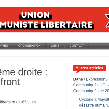
HIVES
ORGANISATION
LIENS
CONTACT
ême droite :
front
Dans
/
Expression
/
Communiqués UCL
Communiqués de 2
Cyclone à Mayott
ibertaire
/
1165
vues
désastre humain,