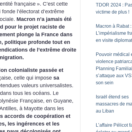
dentité française
». C’est cette
TDOR 2024 : Pa
i fonde l’électorat d’extrême
victime de plus
!
sociale.
Macron n’a jamais été
Macron à Rabat :
 pour le projet raciste de
L’impérialisme fr
ement plonge la France dans
en visite diploma
, politique profonde tout en
endications de l’extrême droite
Pouvoir médical 
migration.
violence patriarca
Planning Familia
tion colonialiste passée et
s’attaque aux V
aise, celle qui impose
sa
son sein
tendues valeurs universalistes.
 dans tous les océans. Le
Israël étend ses
Polynésie Française, en Guyane,
massacres de m
 Antilles, à Mayotte dans les
au Liban
s accords de coopération et
s, les ingérences et les
L’affaire Pélicot fa
 les pays décolonisés ont