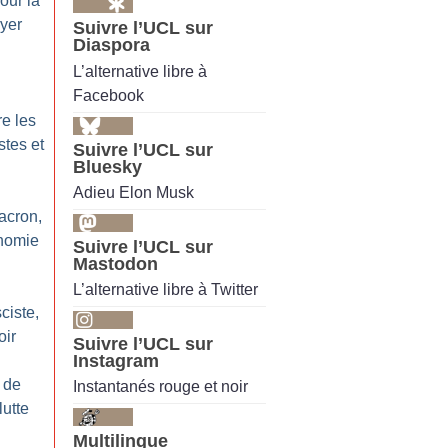
our la
oyer
Suivre l’UCL sur
Diaspora
L’alternative libre à
Facebook
re les
stes et
Suivre l’UCL sur
Bluesky
Adieu Elon Musk
Macron,
onomie
Suivre l’UCL sur
Mastodon
L’alternative libre à Twitter
sciste,
oir
Suivre l’UCL sur
Instagram
 de
Instantanés rouge et noir
lutte
Multilingue