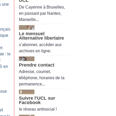
UCL
s une
De Cayenne à Bruxelles,
en passant par Nantes,
Marseille...
ançais
Le mensuel
tique
Alternative libertaire
s’abonner, accéder aux
et
archives en ligne.
le : le
l
Prendre contact
SS en
Adresse, courriel,
téléphone, horaires de la
permanence...
asse
Suivre l’UCL sur
Facebook
le réseau antisocial !
it