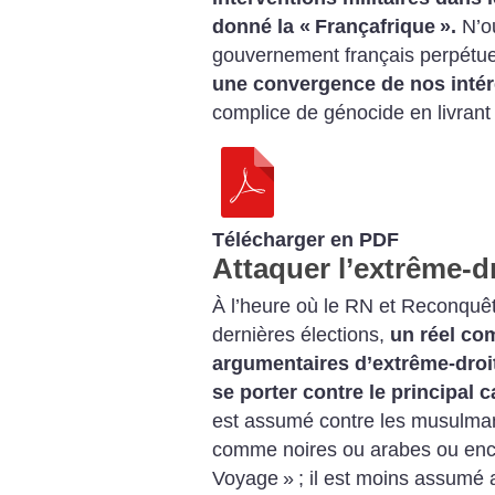
donné la «
Françafrique
».
N’o
gouvernement français perpétue
une convergence de nos intérê
complice de génocide en livran
Télécharger en PDF
Attaquer l’extrême-dr
À l’heure où le RN et Reconquêt
dernières élections,
un réel co
argumentaires d’extrême-droit
se porter contre le principal 
est assumé contre les musulma
comme noires ou arabes ou enc
Voyage
»
; il est moins assumé a