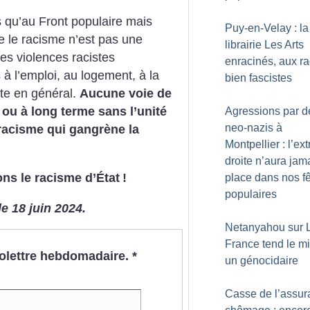
rs qu’au Front populaire mais
Puy-en-Velay : la
e le racisme n’est pas une
librairie Les Arts
Les violences racistes
enracinés, aux r
 à l’emploi, au logement, à la
bien fascistes
nte en général.
Aucune voie de
t ou à long terme sans l’unité
Agressions par d
neo-nazis à
racisme qui gangrène la
Montpellier : l’ex
droite n’aura jam
ons le racisme d’État
!
place dans nos f
populaires
e 18 juin 2024.
Netanyahou sur L
France tend le mi
nfolettre hebdomadaire.
*
un génocidaire
Casse de l’assur