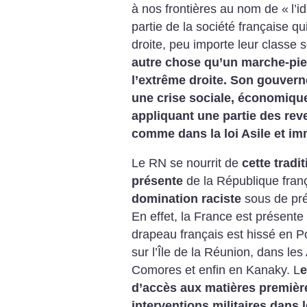
à nos frontières au nom de «
l’i
partie de la société française qu
droite, peu importe leur classe 
autre chose qu’un marche-pied
l’extrême droite.
Son gouvern
une crise sociale, économique
appliquant une partie des rev
comme dans la loi Asile et im
Le RN se nourrit de
cette tradi
présente
de la République franç
domination raciste
sous de pré
En effet, la France est présente
drapeau français est hissé en 
sur l’Île de la Réunion, dans les
Comores et enfin en Kanaky. L
e
d’accès aux matières première
interventions militaires dans