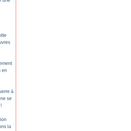
e une
olte
uvres
ement
n en
uerre à
 ne se
!
sion
ons la