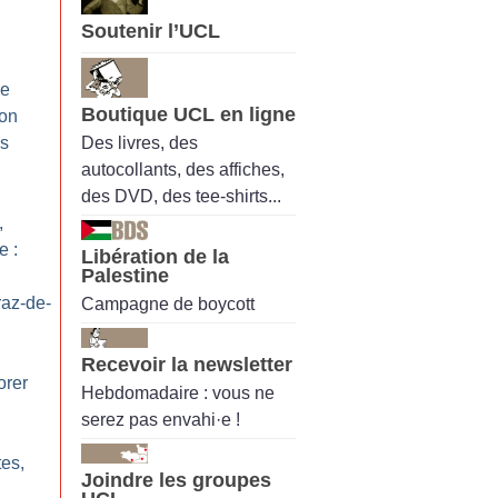
Soutenir l’UCL
de
Boutique UCL en ligne
 on
Des livres, des
es
autocollants, des affiches,
des DVD, des tee-shirts...
,
e :
Libération de la
Palestine
az-de-
Campagne de boycott
Recevoir la newsletter
rer
Hebdomadaire : vous ne
serez pas envahi·e !
tes,
Joindre les groupes