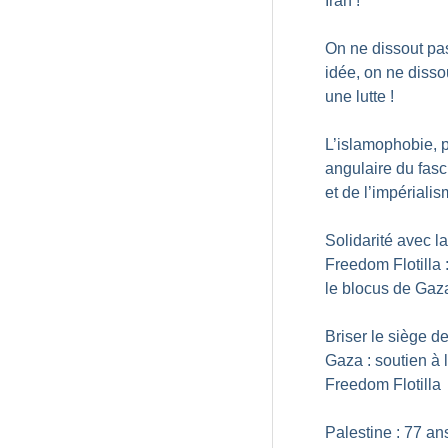
Iran
!
On ne dissout pa
idée, on ne disso
une lutte
!
L’islamophobie, p
angulaire du fas
et de l’impériali
Solidarité avec la
Freedom Flotilla 
le blocus de Gaz
Briser le siège d
Gaza : soutien à 
Freedom Flotilla
Palestine : 77 an