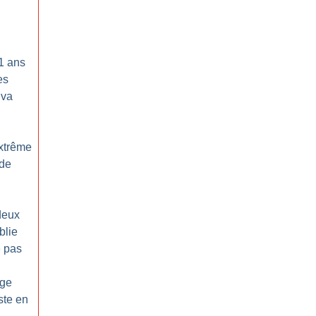
1 ans
es
 va
extrême
 de
deux
blie
e pas
age
ste en