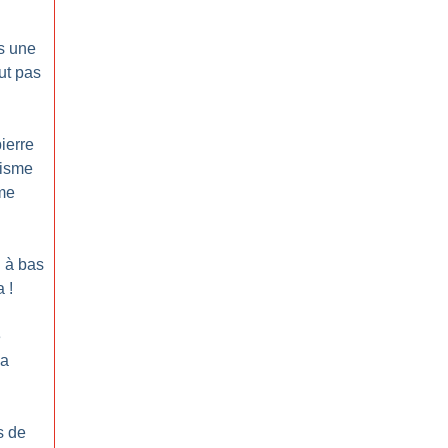
s une
ut pas
ierre
cisme
sme
: à bas
a
!
e
la
s de