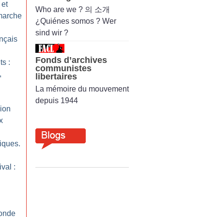
 et
Who are we ? 의 소개
 marche
¿Quiénes somos ? Wer
sind wir ?
ançais
Fonds d’archives
ts :
communistes
,
libertaires
La mémoire du mouvement
depuis 1944
sion
x
tiques.
val :
monde