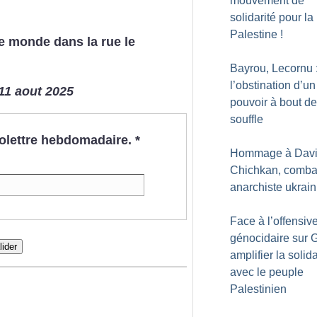
mouvement de
solidarité pour la
Palestine
!
le monde dans la rue le
Bayrou, Lecornu 
l’obstination d’un
11 aout 2025
pouvoir à bout de
souffle
nfolettre hebdomadaire.
*
Hommage à Dav
Chichkan, comba
anarchiste ukrain
Face à l’offensiv
génocidaire sur 
lider
amplifier la solida
avec le peuple
Palestinien