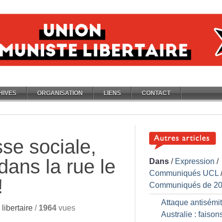
HIVES
ORGANISATION
LIENS
CONTACT
sse sociale,
dans la rue le
Dans
/
Expression
/
Communiqués UCL
!
Communiqués de 2
Attaque antisémi
ibertaire
/
1964
vues
Australie : faisons