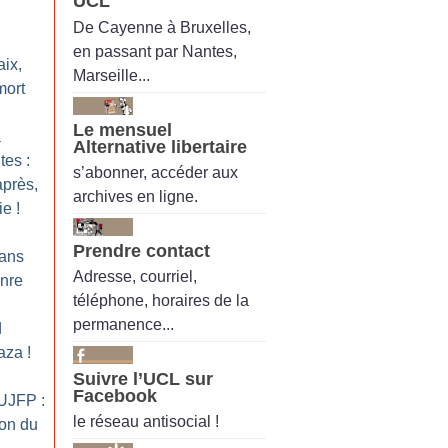
UCL
De Cayenne à Bruxelles,
en passant par Nantes,
aix,
Marseille...
mort
Le mensuel
a
Alternative libertaire
tes :
s’abonner, accéder aux
près,
archives en ligne.
ie
!
Prendre contact
ans
Adresse, courriel,
nre
téléphone, horaires de la
permanence...
d
Gaza
!
Suivre l’UCL sur
Facebook
’UJFP :
le réseau antisocial !
ion du