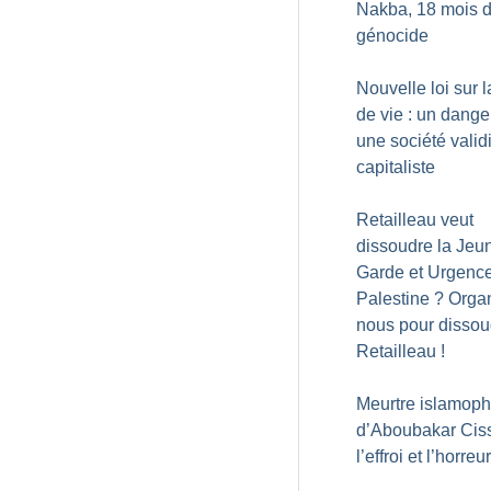
Nakba, 18 mois 
génocide
Nouvelle loi sur l
de vie : un dange
une société validi
capitaliste
Retailleau veut
dissoudre la Jeu
Garde et Urgenc
Palestine
? Orga
nous pour dissou
Retailleau
!
Meurtre islamop
d’Aboubakar Ciss
l’effroi et l’horreur