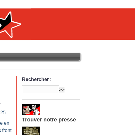
Rechercher :
/
025
Trouver notre presse
te en
 front