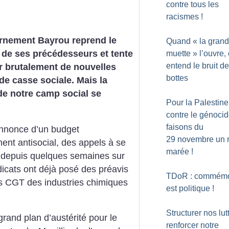
contre tous les
racismes
!
rnement Bayrou reprend le
Quand «
la gran
de ses précédesseurs et tente
muette
» l’ouvre,
entend le bruit d
r brutalement de nouvelles
bottes
e casse sociale. Mais la
de notre camp social se
Pour la Palestine
contre le génocid
faisons du
annonce d’un budget
29 novembre un r
ent antisocial, des appels à se
marée
!
t depuis quelques semaines sur
dicats ont déjà posé des préavis
TDoR : commémo
s CGT des industries chimiques
est politique
!
Structurer nos lut
grand plan d’austérité pour le
renforcer notre