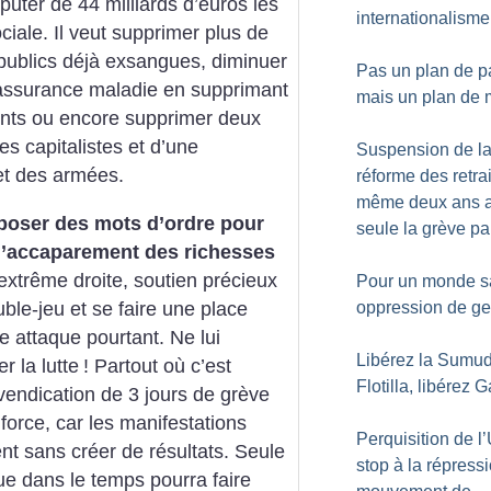
uter de 44 milliards d’euros les
internationalisme
ociale. Il veut supprimer plus de
publics déjà exsangues, diminuer
Pas un plan de p
l’assurance maladie en supprimant
mais un plan de 
nts ou encore supprimer deux
des capitalistes et d’une
Suspension de l
t des armées.
réforme des retrai
même deux ans a
poser des mots d’ordre pour
seule la grève pa
 l’accaparement des richesses
’extrême droite, soutien précieux
Pour un monde s
ble-jeu et se faire une place
oppression de ge
e attaque pourtant. Ne lui
Libérez la Sumu
r la lutte
! Partout où c’est
Flotilla, libérez 
vendication de 3 jours de grève
force, car les manifestations
Perquisition de l
ent sans créer de résultats. Seule
stop à la répress
ue dans le temps pourra faire