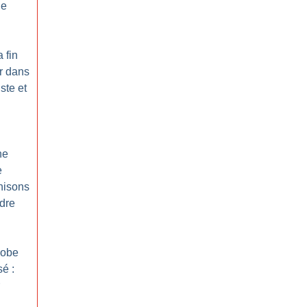
de
a fin
r dans
ste et
ne
e
nisons
dre
hobe
é :