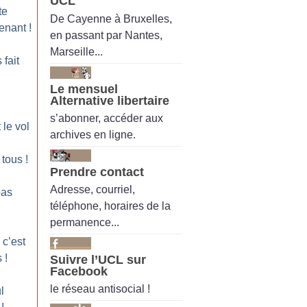
UCL
te
De Cayenne à Bruxelles,
enant
!
en passant par Nantes,
Marseille...
fait
Le mensuel
Alternative libertaire
s’abonner, accéder aux
 le vol
archives en ligne.
t tous
!
Prendre contact
Adresse, courriel,
pas
téléphone, horaires de la
permanence...
 c’est
s
!
Suivre l’UCL sur
Facebook
le réseau antisocial !
l