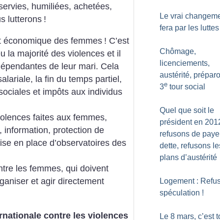
servies, humiliées, achetées,
Le vrai changeme
s lutterons
!
fera par les luttes
et économique des femmes
! C’est
Chômage,
u la majorité des violences et il
licenciements,
dépendantes de leur mari. Cela
austérité, prépar
alariale, la fin du temps partiel,
e
3
tour social
s sociales et impôts aux individus
Quel que soit le
olences faites aux femmes,
président en 201
 information, protection de
refusons de payer
ise en place d’observatoires des
dette, refusons le
plans d’austérité
entre les femmes, qui doivent
ganiser et agir directement
Logement : Refus
spéculation
!
nationale contre les violences
Le 8 mars, c’est t