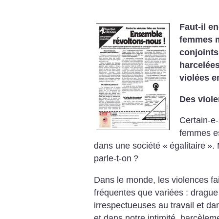
Faut-il e
femmes m
conjoint
harcelée
violées e
Des viole
Certain-e-
femmes e
dans une société «
égalitaire
». 
parle-t-on
?
Dans le monde, les violences f
fréquentes que variées : drague 
irrespectueuses au travail et dan
et dans notre intimité, harcèlem