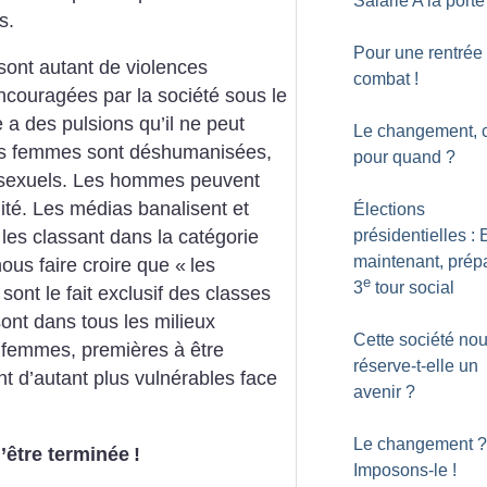
Salarié A la porte
s.
Pour une rentrée
 sont autant de violences
combat
!
ncouragées par la société sous le
 a des pulsions qu’il ne peut
Le changement, c
 les femmes sont déshumanisées,
pour quand
?
sexuels. Les hommes peuvent
ité. Les médias banalisent et
Élections
présidentielles : 
 les classant dans la catégorie
maintenant, prépa
nous faire croire que «
les
e
3
tour social
) sont le fait exclusif des classes
nt dans tous les milieux
Cette société no
s femmes, premières à être
réserve-t-elle un
t d’autant plus vulnérables face
avenir
?
Le changement
?
’être terminée
!
Imposons-le
!