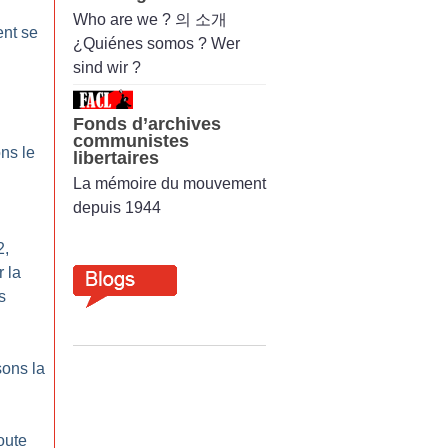
Who are we ? 의 소개
nt se
¿Quiénes somos ? Wer
sind wir ?
Fonds d’archives
communistes
ons le
libertaires
La mémoire du mouvement
depuis 1944
2,
 la
s
ons la
oute