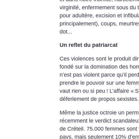
virginité, enfermement sous du ti
pour adultère, excision et infibu
principalement), coups, meurtres
dot...
Un reflet du patriarcat
Ces violences sont le produit di
fondé sur la domination des h
n’est pas violent parce qu’il per
prendre le pouvoir sur une fem
vaut rien ou si peu
! L’affaire «
S
déferlement de propos sexistes.
Même la justice octroie un perm
récemment le verdict scandaleux 
de Créteil. 75.000 femmes sont
pays, mais seulement 10% d’entre