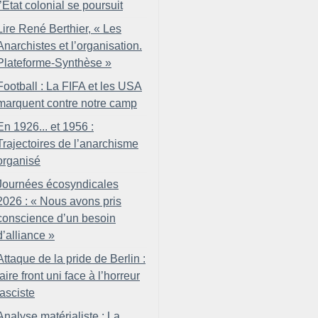
l’État colonial se poursuit
Lire René Berthier, «
Les
Anarchistes et l’organisation.
Plateforme-Synthèse
»
Football : La FIFA et les USA
marquent contre notre camp
En 1926... et 1956 :
Trajectoires de l’anarchisme
organisé
Journées écosyndicales
2026 : «
Nous avons pris
conscience d’un besoin
d’alliance
»
Attaque de la pride de Berlin :
faire front uni face à l’horreur
fasciste
Analyse matérialiste : La