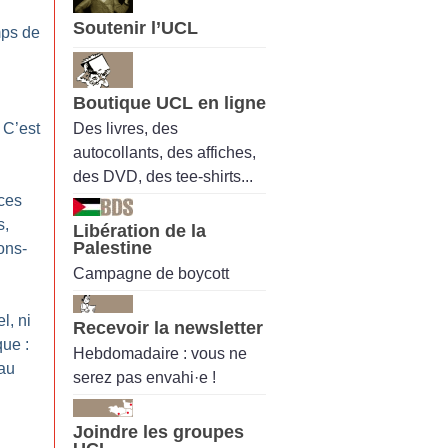
Soutenir l’UCL
mps de
Boutique UCL en ligne
Des livres, des
 C’est
autocollants, des affiches,
des DVD, des tee-shirts...
nces
s,
Libération de la
Palestine
ons-
Campagne de boycott
l, ni
Recevoir la newsletter
que :
Hebdomadaire : vous ne
 au
serez pas envahi·e !
Joindre les groupes