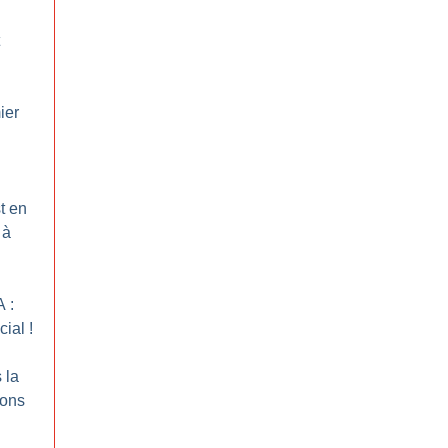
ier
t en
 à
 :
cial
!
 la
sons