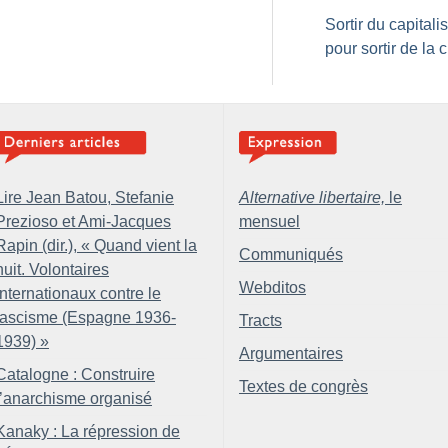
Sortir du capital
pour sortir de la c
Lire Jean Batou, Stefanie
Alternative libertaire,
le
Prezioso et Ami-Jacques
mensuel
Rapin (dir.), «
Quand vient la
Communiqués
nuit. Volontaires
Webditos
internationaux contre le
fascisme (Espagne 1936-
Tracts
1939)
»
Argumentaires
Catalogne : Construire
Textes de congrès
l’anarchisme organisé
Kanaky : La répression de