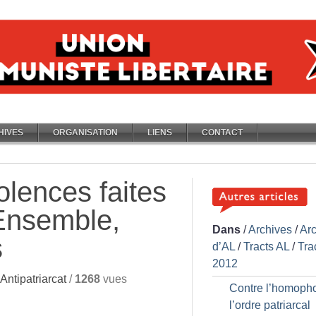
HIVES
ORGANISATION
LIENS
CONTACT
olences faites
Ensemble,
Dans
/
Archives
/
Ar
s
d’AL
/
Tracts AL
/
Tra
2012
ntipatriarcat
/
1268
vues
Contre l’homopho
l’ordre patriarcal