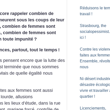
Réduisons le te
ncore rappeler combien de
travail
!
eurent sous les coups de leur
Strasbourg, the
s, combien de femmes sont
socialopessimist.
s, combien de femmes sont
ici
!
n toute impunité
?
Contre les viole
nces, partout, tout le temps
!
faites aux femme
s pensent encore que la lutte des
Ensemble, révolt
st terminée que nous sommes
nous
Mais de quelle égalité nous
Ni désert industrie
désastre écologi
aites aux femmes sont aussi
vivre et travailler
lourde, allusions
quartier
!
s les lieux d’étude, dans la rue
Licenciements,
ent, mariage forcé, contrôle de