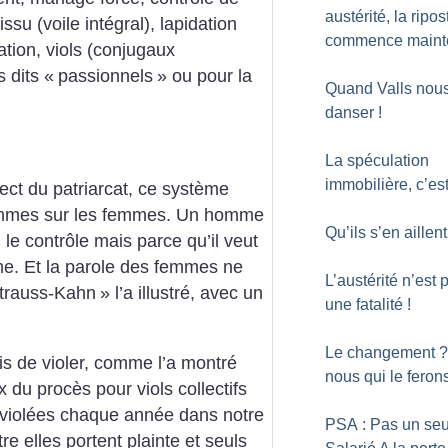
austérité, la ripos
ssu (voile intégral), lapidation
commence maint
lation, viols (conjugaux
 dits «
passionnels
» ou pour la
Quand Valls nous 
danser
!
La spéculation
immobilière, c’est
rect du patriarcat, ce système
ommes sur les femmes. Un homme
Qu’ils s’en aillen
d le contrôle mais parce qu’il veut
me. Et la parole des femmes ne
L’austérité n’est 
trauss-Kahn
» l’a illustré, avec un
une fatalité
!
Le changement
?
is de violer, comme l’a montré
nous qui le feron
du procès pour viols collectifs
 violées chaque année dans notre
PSA : Pas un seu
 elles portent plainte et seuls