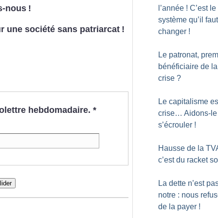
s-nous
!
l’année
! C’est le
système qu’il faut
 une société sans patriarcat
!
changer
!
Le patronat, prem
bénéficiaire de la
crise
?
Le capitalisme es
nfolettre hebdomadaire.
*
crise… Aidons-le
s’écrouler
!
Hausse de la TVA
c’est du racket so
La dette n’est pas
lider
notre : nous refu
de la payer
!