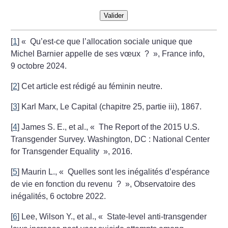
Valider
[
1
]
«
Qu’est-ce que l’allocation sociale unique que
Michel Barnier appelle de ses vœux
?
», France info,
9 octobre 2024.
[
2
]
Cet article est rédigé au féminin neutre.
[
3
]
Karl Marx, Le Capital (chapitre 25, partie iii), 1867.
[
4
]
James S. E., et al., «
The Report of the 2015 U.S.
Transgender Survey. Washington, DC : National Center
for Transgender Equality
», 2016.
[
5
]
Maurin L., «
Quelles sont les inégalités d’espérance
de vie en fonction du revenu
?
», Observatoire des
inégalités, 6 octobre 2022.
[
6
]
Lee, Wilson Y., et al., «
State-level anti-transgender