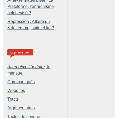
Analyse matérialiste : La
Plateforme, l’anarchisme
bolchevisé
?
Répression : Affaire du
8 décembre, suite et fin
?
Alternative libertaire,
le
mensuel
Communiqués
Webditos
Tracts
Argumentaires
Textes de congrès