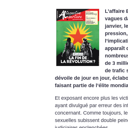
L’affaire
vagues da
janvier,
pression,
l’implica
apparaît 
nombreuse
de 3 mill
de trafic
dévoile de jour en jour, écla
faisant partie de l’élite mond
Et exposant encore plus les vic
ayant divulgué par erreur des in
concernant. Comme toujours, le
sexuelles subissent double pein
judiciaires enclenchées.