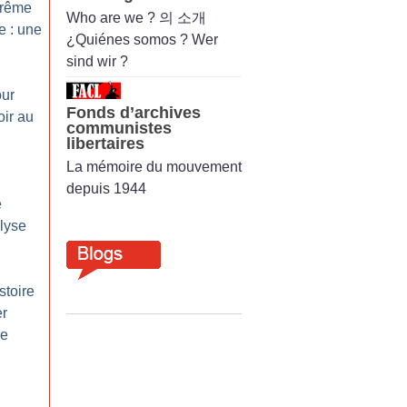
trême
Who are we ? 의 소개
e : une
¿Quiénes somos ? Wer
sind wir ?
our
Fonds d’archives
oir au
communistes
libertaires
La mémoire du mouvement
depuis 1944
e
alyse
stoire
er
ne