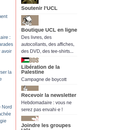
Soutenir l’UCL
ment
Boutique UCL en ligne
Des livres, des
aire :
autocollants, des affiches,
arades
des DVD, des tee-shirts...
 avoir
Libération de la
Palestine
rser la
e
Campagne de boycott
Recevoir la newsletter
Hebdomadaire : vous ne
e Nord
serez pas envahi·e !
cachée
ogie
Joindre les groupes