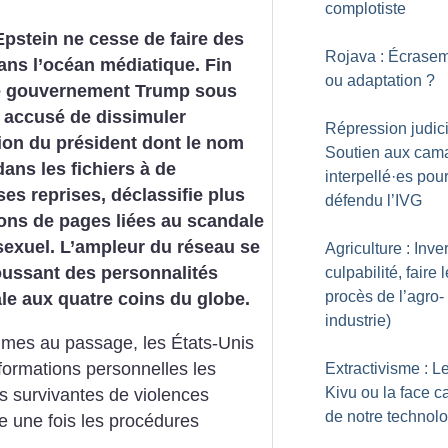
complotiste
 Epstein ne cesse de faire des
Rojava : Écrase
ns l’océan médiatique. Fin
ou adaptation
?
 le gouvernement Trump sous
 accusé de dissimuler
Répression judici
tion du président dont le nom
Soutien aux cam
dans les fichiers à de
interpellé
·
es pour
s reprises, déclassifie plus
défendu l’IVG
ions de pages liées au scandale
 sexuel. L’ampleur du réseau se
Agriculture : Inve
boussant des personnalités
culpabilité, faire l
procès de l’agro-
iale aux quatre coins du globe.
industrie)
times au passage, les États-Unis
formations personnelles les
Extractivisme : L
Kivu ou la face 
s survivantes de violences
de notre technol
e une fois les procédures