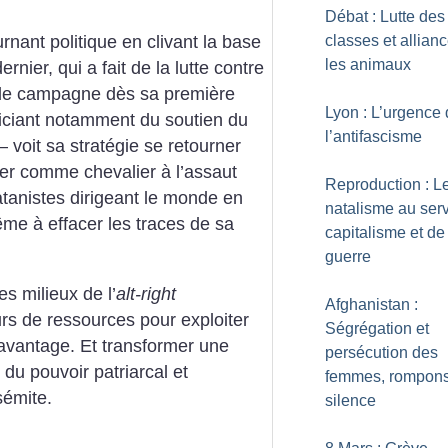
Débat : Lutte des
classes et allian
nant politique en clivant la base
les animaux
ier, qui a fait de la lutte contre
de campagne dès sa première
Lyon : L’urgence
iciant notamment du soutien du
l’antifascisme
voit sa stratégie se retourner
nter comme chevalier à l’assaut
Reproduction : L
atanistes dirigeant le monde en
natalisme au ser
ême à effacer les traces de sa
capitalisme et de
guerre
s milieux de l’
alt-right
Afghanistan :
rs de ressources pour exploiter
Ségrégation et
 avantage. Et transformer une
persécution des
 du pouvoir patriarcal et
femmes, rompons
sémite.
silence