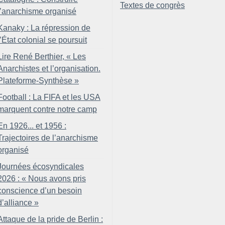
Textes de congrès
l’anarchisme organisé
Kanaky : La répression de
l’État colonial se poursuit
Lire René Berthier, «
Les
Anarchistes et l’organisation.
Plateforme-Synthèse
»
Football : La FIFA et les USA
marquent contre notre camp
En 1926... et 1956 :
Trajectoires de l’anarchisme
organisé
Journées écosyndicales
2026 : «
Nous avons pris
conscience d’un besoin
d’alliance
»
Attaque de la pride de Berlin :