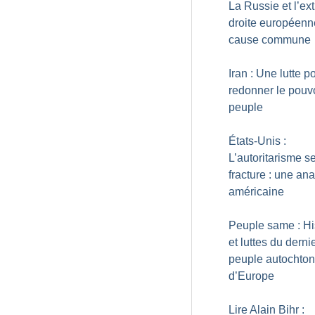
La Russie et l’ex
droite européenn
cause commune
Iran : Une lutte p
redonner le pouv
peuple
États-Unis :
L’autoritarisme s
fracture : une an
américaine
Peuple same : Hi
et luttes du derni
peuple autochto
d’Europe
Lire Alain Bihr :