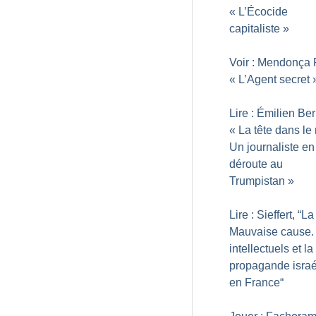
«
L’Écocide
capitaliste
»
Voir : Mendonça F
«
L’Agent secret
Lire : Émilien Be
«
La tête dans le
Un journaliste en
déroute au
Trumpistan
»
Lire : Sieffert, “La
Mauvaise cause.
intellectuels et la
propagande israé
en France“