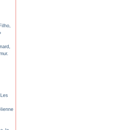
ilho,
»
rnard,
 mur.
 Les
lienne