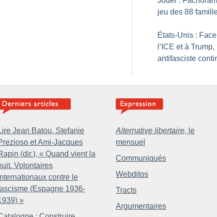
Jouer : Fachoram
jeu des 88 famill
États-Unis : Face
l’ICE et à Trump, 
antifasciste cont
Lire Jean Batou, Stefanie
Alternative libertaire,
le
Prezioso et Ami-Jacques
mensuel
Rapin (dir.), «
Quand vient la
Communiqués
nuit. Volontaires
Webditos
internationaux contre le
fascisme (Espagne 1936-
Tracts
1939)
»
Argumentaires
Catalogne : Construire