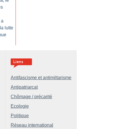
a, le
es
 a
la lutte
inue
Antifascisme et antimiltarisme
Antipatriarcat
Chômage / précarité
Ecologie
Politique
Réseau international