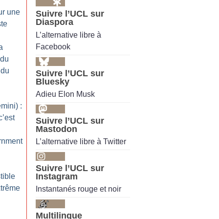
ur une
Suivre l’UCL sur
Diaspora
ste
L’alternative libre à
Facebook
a
 du
 du
Suivre l’UCL sur
Bluesky
Adieu Elon Musk
ini) :
c’est
Suivre l’UCL sur
Mastodon
rnment
L’alternative libre à Twitter
Suivre l’UCL sur
Instagram
tible
xtrême
Instantanés rouge et noir
Multilingue