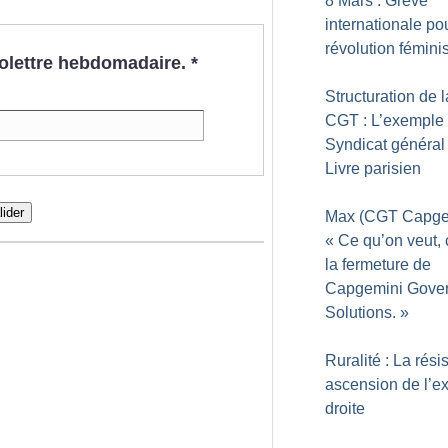
8 Mars : Grève
internationale po
révolution fémini
nfolettre hebdomadaire.
*
Structuration de l
CGT : L’exemple
Syndicat général
Livre parisien
lider
Max (CGT Capgem
«
Ce qu’on veut, 
la fermeture de
Capgemini Gove
Solutions.
»
Ruralité : La résis
ascension de l’e
droite