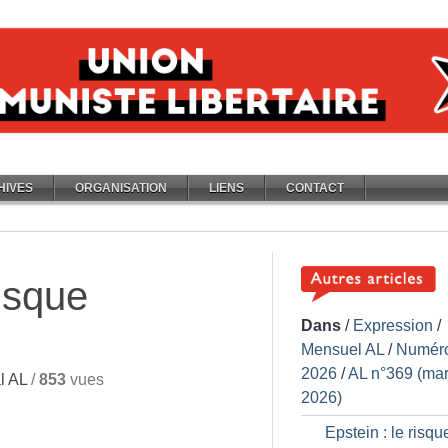
HIVES
ORGANISATION
LIENS
CONTACT
risque
Dans
/
Expression
/
Mensuel AL
/
Numér
2026
/
AL n°369 (ma
l AL
/
853
vues
2026)
Epstein : le risqu