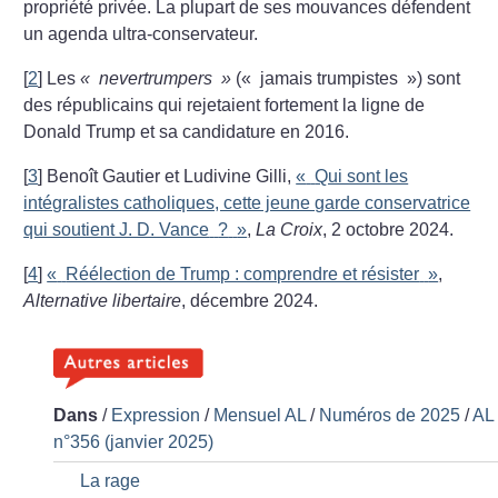
propriété privée. La plupart de ses mouvances défendent
un agenda ultra-conservateur.
[
2
]
Les
«
nevertrumpers
»
(«
jamais trumpistes
») sont
des républicains qui rejetaient fortement la ligne de
Donald Trump et sa candidature en 2016.
[
3
]
Benoît Gautier et Ludivine Gilli,
«
Qui sont les
intégralistes catholiques, cette jeune garde conservatrice
qui soutient J. D. Vance
?
»
,
La Croix
, 2 octobre 2024.
[
4
]
«
Réélection de Trump : comprendre et résister
»
,
Alternative libertaire
, décembre 2024.
Dans
/
Expression
/
Mensuel AL
/
Numéros de 2025
/
AL
n°356 (janvier 2025)
La rage