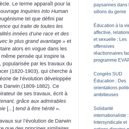
ècle. Le terme apparaît pour la
paysannes dans 
n ouvrage
Inquiries into Human
sillons du genre
’eugénisme tel que défini par
Éducation à la vi
ience qui traite de toutes les
affective, relation
alités innées d’une race et des
et sexuelle : Les
vec le plus grand avantage
»
et
offensives
taire alors en vogue dans les
réactionnaires fa
te même pensée qui inspire la
programme EVA
, popularisée par les travaux du
ncer (1820-1903), qui cherche à
Congrès SUD
éorie de l’évolution développée
Éducation : Des
les Darwin (1809-1882). Ce
orientations polit
irateur de ses travaux, écrit à
ambitieuses
enant, grâce aux admirables
nie
[...]
tend à être hérité
»
.
Solidarité
internationaliste :
ravaux sur l’évolution de Darwin
Intersyndicale et
re que des principes similaires