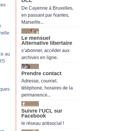
UCL
les
De Cayenne à Bruxelles,
en passant par Nantes,
Marseille...
e
nelle
Le mensuel
Alternative libertaire
s’abonner, accéder aux
ce au
archives en ligne.
RS
Prendre contact
Adresse, courriel,
téléphone, horaires de la
iques
permanence...
Suivre l’UCL sur
Facebook
le réseau antisocial !