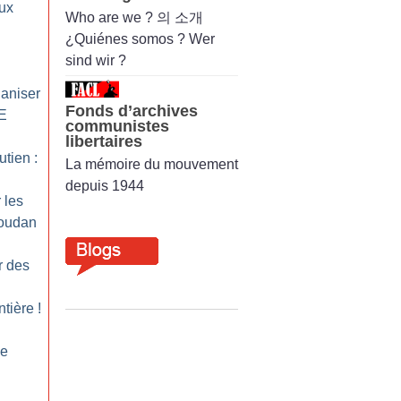
aux
Who are we ? 의 소개
¿Quiénes somos ? Wer
sind wir ?
ganiser
Fonds d’archives
CE
communistes
libertaires
tien :
La mémoire du mouvement
depuis 1944
 les
Soudan
r des
ntière
!
le