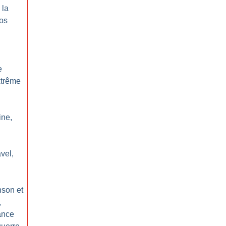
 la
os
e
xtrême
ine,
vel,
nson et
,
ance