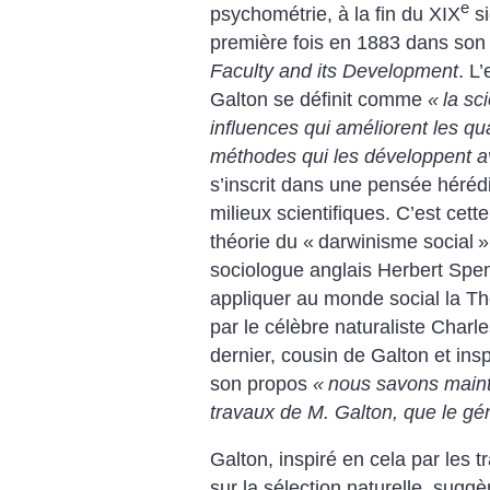
e
psychométrie, à la fin du XIX
si
première fois en 1883 dans so
Faculty and its Development
. L
Galton se définit comme
«
la sc
influences qui améliorent les qu
méthodes qui les développent a
s’inscrit dans une pensée hérédi
milieux scientifiques. C’est cet
théorie du «
darwinisme social
»
sociologue anglais Herbert Spe
appliquer au monde social la Th
par le célèbre naturaliste Char
dernier, cousin de Galton et insp
son propos
«
nous savons maint
travaux de M. Galton, que le gé
Galton, inspiré en cela par les t
sur la sélection naturelle, suggè