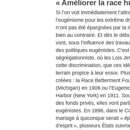
«
Améliorer la race 
Si l’on voit immédiatement l’attr
l’eugénisme pour les extrême dro
n’ont pas été épargnées par la 
bien au contraire. Et dès le déb
vont, sous l’influence des trav
des politiques eugénistes. C’est
ségrégationniste, où les Lois J
cette discrimination, que ces id
terrain propice à leur essor. Pl
créées : la Race Betterment Fou
(Michigan) en 1906 ou l’Eugenic
Harbor (New York) en 1911. Sout
des fonds privés, elles vont part
eugénistes. En 1896, dans le Conn
mariage à quiconque serait «
ép
d’esprit
», plusieurs États suivro