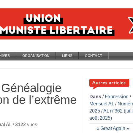
HIVES
ORGANISATION
LIENS
CONTACT
 Généalogie
on de l’extrême
Dans
/
Expression
/
Mensuel AL
/
Numér
2025
/
AL n°362 (juill
août 2025)
al AL
/
3122
vues
«
Great Again
»