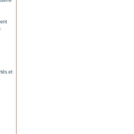
guerre
ent
e
tés et