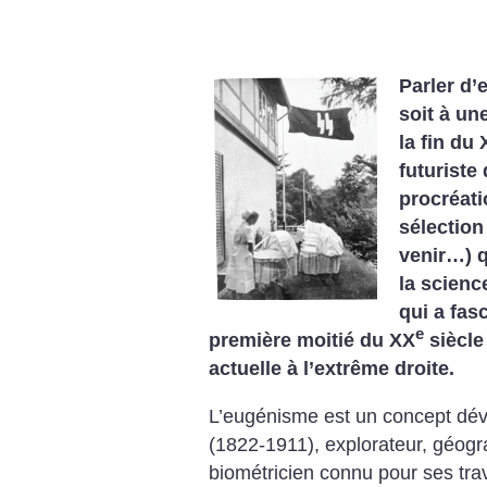
Parler d’
soit à un
la fin du 
futuriste
procréat
sélection
venir…) q
la scienc
qui a fas
e
première moitié du XX
siècle
actuelle à l’extrême droite.
L’eugénisme est un concept dév
(1822-1911), explorateur, géogr
biométricien connu pour ses trav