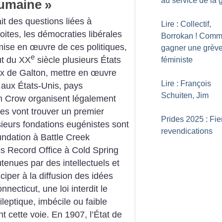
au service de la 
humaine
»
ait des questions liées à
Lire : Collectif,
ites, les démocraties libérales
Borrokan
! Comm
mise en œuvre de ces politiques,
gagner une grèv
e
ut du XX
siècle plusieurs États
féministe
aux de Galton, mettre en œuvre
Lire : François
 aux États-Unis, pays
Schuiten, Jim
im Crow organisent légalement
ées vont trouver un premier
Prides 2025 : Fier
usieurs fondations eugénistes sont
revendications
ndation à Battle Creek
s Record Office à Cold Spring
enues par des intellectuels et
iciper à la diffusion des idées
ecticut, une loi interdit le
ileptique, imbécile ou faible
nt cette voie. En 1907, l’État de