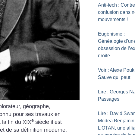
Anti-tech : Contre
confusion dans n
mouvements
!
Eugénisme :
Généalogie d’un
obsession de l’e
droite
Voir : Alexe Pouk
Sauve qui peut
Lire : Georges Na
Passages
plorateur, géographe,
Lire : David Swa
connu pour ses travaux en
e
Medea Benjamin
 la fin du XIX
siècle il est
L’OTAN, une alli
et de sa définition moderne.