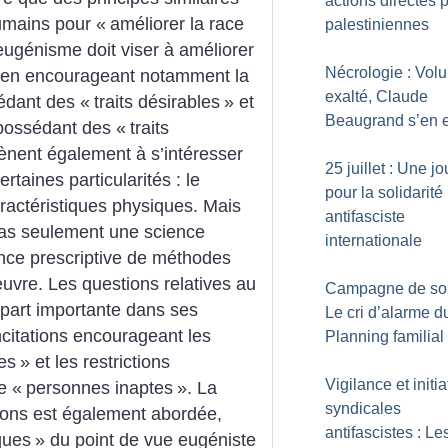
actions directes p
umains pour «
améliorer la race
palestiniennes
’eugénisme doit viser à améliorer
Nécrologie : Volu
n en encourageant notamment la
exalté, Claude
édant des «
traits désirables
» et
Beaugrand s’en e
possédant des «
traits
ènent également à s’intéresser
25 juillet : Une j
rtaines particularités : le
pour la solidarité
ractéristiques physiques. Mais
antifasciste
pas seulement une science
internationale
ence prescriptive de méthodes
uvre. Les questions relatives au
Campagne de sou
 part importante dans ses
Le cri d’alarme d
ncitations encourageant les
Planning familial
es
» et les restrictions
Vigilance et initia
e «
personnes inaptes
». La
syndicales
ions est également abordée,
antifascistes : Le
ques
» du point de vue eugéniste