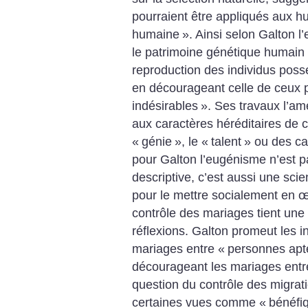
pourraient être appliqués aux h
humaine
». Ainsi selon Galton l
le patrimoine génétique humai
reproduction des individus poss
en décourageant celle de ceux 
indésirables
». Ses travaux l’am
aux caractères héréditaires de ce
«
génie
», le «
talent
» ou des ca
pour Galton l’eugénisme n’est 
descriptive, c’est aussi une sci
pour le mettre socialement en œ
contrôle des mariages tient une
réflexions. Galton promeut les i
mariages entre «
personnes apt
décourageant les mariages entr
question du contrôle des migrat
certaines vues comme «
bénéfi