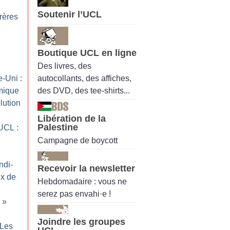
Soutenir l’UCL
rères
Boutique UCL en ligne
Des livres, des
autocollants, des affiches,
-Uni :
des DVD, des tee-shirts...
imique
lution
Libération de la
Palestine
UCL :
Campagne de boycott
ndi-
Recevoir la newsletter
ix de
Hebdomadaire : vous ne
serez pas envahi·e !
»
Joindre les groupes
 Les