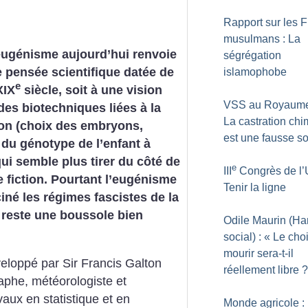
Rapport sur les F
musulmans : La
eugénisme aujourd’hui renvoie
ségrégation
e pensée scientifique datée de
islamophobe
e
XIX
siècle, soit à une vision
VSS au Royaume
 des biotechniques liées à la
La castration ch
ion (choix des embryons,
est une fausse so
 du génotype de l’enfant à
ui semble plus tirer du côté de
e
III
Congrès de l’
e fiction. Pourtant l’eugénisme
Tenir la ligne
ciné les régimes fascistes de la
 reste une boussole bien
Odile Maurin (Ha
social) : «
Le cho
mourir sera-t-il
eloppé par Sir Francis Galton
réellement libre
?
aphe, météorologiste et
aux en statistique et en
Monde agricole :