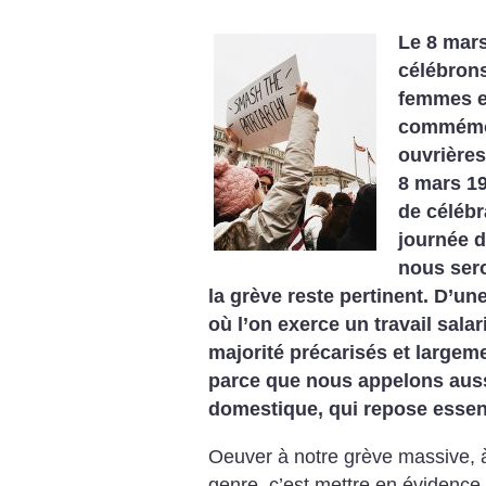
Le 8 mar
célébrons
femmes et
commémor
ouvrières
8 mars 19
de célébra
journée d
nous ser
la grève reste pertinent. D’un
où l’on exerce un travail sala
majorité précarisés et largeme
parce que nous appelons aussi
domestique, qui repose essen
Oeuver à notre grève massive, 
genre, c’est mettre en évidence