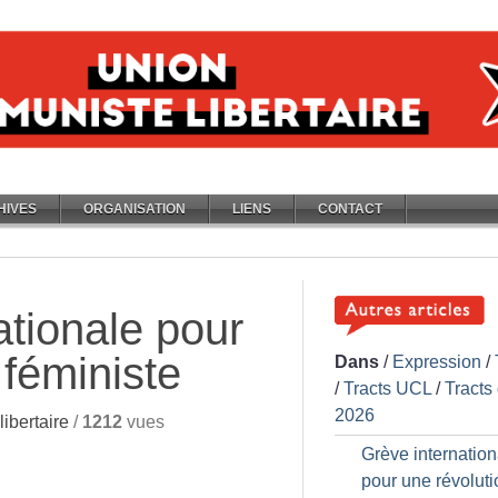
HIVES
ORGANISATION
LIENS
CONTACT
ationale pour
 féministe
Dans
/
Expression
/
/
Tracts UCL
/
Tracts
2026
ibertaire
/
1212
vues
Grève internation
pour une révoluti