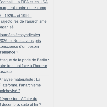
Football : La FIFA et les USA
marquent contre notre camp
En 1926... et 1956 :
Trajectoires de l’anarchisme
organisé
Journées écosyndicales
2026 : «
Nous avons pris
conscience d’un besoin
d’alliance
»
Attaque de la pride de Berlin :
faire front uni face à l’horreur
fasciste
Analyse matérialiste : La
Plateforme, l’anarchisme
bolchevisé
?
Répression : Affaire du
8 décembre, suite et fin
?