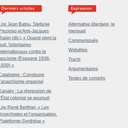
Lire Jean Batou, Stefanie
Alternative libertaire,
le
Prezioso et Ami-Jacques
mensuel
Rapin (dir.), «
Quand vient la
Communiqués
nuit. Volontaires
Webditos
internationaux contre le
fascisme (Espagne 1936-
Tracts
1939)
»
Argumentaires
Catalogne : Construire
Textes de congrès
l’anarchisme organisé
Kanaky : La répression de
l’État colonial se poursuit
Lire René Berthier, «
Les
Anarchistes et l’organisation.
Plateforme-Synthèse
»