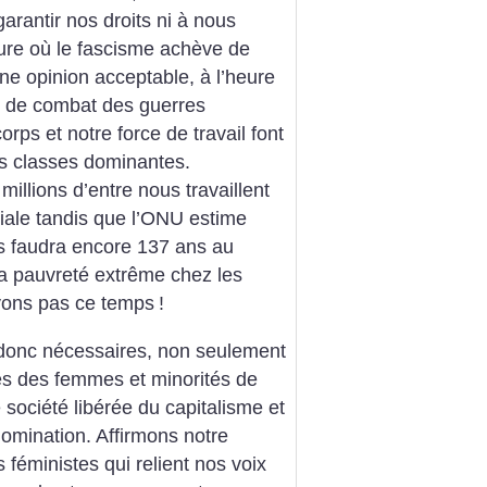
garantir nos droits ni à nous
heure où le fascisme achève de
 opinion acceptable, à l’heure
s de combat des guerres
orps et notre force de travail font
es classes dominantes.
illions d’entre nous travaillent
ciale tandis que l’ONU estime
us faudra encore 137 ans au
la pauvreté extrême chez les
vons pas ce temps
!
t donc nécessaires, non seulement
és des femmes et minorités de
 société libérée du capitalisme et
domination. Affirmons notre
 féministes qui relient nos voix