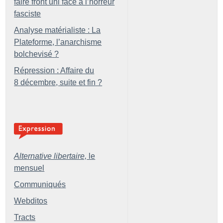
faire front uni face à l’horreur
fasciste
Analyse matérialiste : La
Plateforme, l’anarchisme
bolchevisé
?
Répression : Affaire du
8 décembre, suite et fin
?
Alternative libertaire,
le
mensuel
Communiqués
Webditos
Tracts