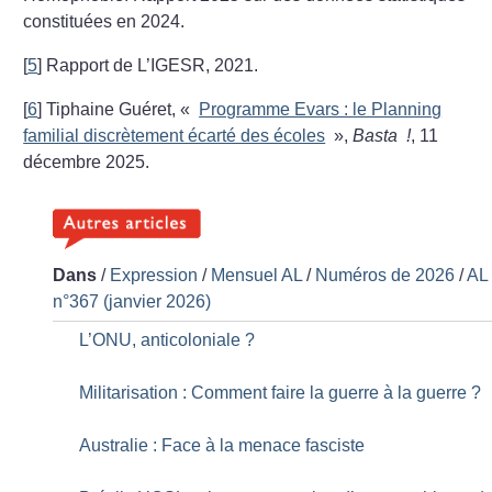
constituées en 2024.
[
5
]
Rapport de L’IGESR, 2021.
[
6
]
Tiphaine Guéret, «
Programme Evars : le Planning
familial discrètement écarté des écoles
»,
Basta
!
, 11
décembre 2025.
Dans
/
Expression
/
Mensuel AL
/
Numéros de 2026
/
AL
n°367 (janvier 2026)
L’ONU, anticoloniale
?
Militarisation : Comment faire la guerre à la guerre
?
Australie : Face à la menace fasciste