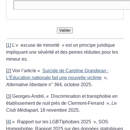
Valider
[
1
]
L’«
excuse de minorité
» est un principe juridique
impliquant une sévérité et des peines réduites pour les
mineur
·
es.
[
2
]
Voir l’article «
Suicide de Caroline Grandjean :
L’Éducation nationale fait une nouvelle victime
»,
Alternative libertaire
n° 364, octobre 2025.
[
3
]
Georges-André, «
Discrimination et transphobie en
établissement de nuit près de Clermont-Ferrand
»,
Le
Club Médiapart
, 18 novembre 2025.
[
4
]
«
Rapport sur les LGBTIphobies 2025
», SOS
Homophobie. Rapport 2025 sur des données statistiques