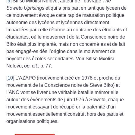
[
9
]
Sifiso Mxolisi Ndlovu, auteur de l’ouvrage
The
Soweto Uprisings
et qui a pris part en tant que lycéen de
ce mouvement évoque cette rapide maturation politique
autonome des lycéens et lycéennes directement
impactées par cette réforme au contraire des étudiants et
étudiantes, où le mouvement de la Conscience noire de
Biko était plus implanté, mais non concerné
·
es et de fait
pas engagé
·
es dès l’origine dans le mouvement de
boycott des écoles secondaires. Voir Sifiso Mxolisi
Ndlovu,
op. cit.
, p. 77.
[
10
]
L’AZAPO (mouvement créé en 1978 et proche du
mou­vement de la Conscience noire de Steve Biko) et
l’ANC vont se livrer une véritable bataille mémorielle
autour des événe­ments de juin 1976 à Soweto, chaque
mouvement essayant de récupérer la paternité d’un
mouvement essentiellement construit hors des partis et
organisations politiques.