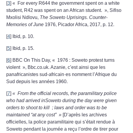
[
3
]
«
For every R644 the government spent on a white
student, R42 was spent on an African student.
», Sifiso
Mxolisi Ndlovu,
The Soweto Uprisings. Counter-
Memories of June
1976, Picador Africa, 2017, p. 12.
[
4
]
Ibid, p. 10.
[
5
]
Ibid, p. 15.
[
6
]
BBC On This Day, «
1976 : Soweto protest turns
violent
», Bbc.co.uk. Azanie, c’est ainsi que les
panafricanistes sud-africain
·
es nomment l’Afrique du
Sud depuis les années 1960.
[
7
]
«
From the official records, the paramilitary police
who had arrived inSoweto during the day were given
orders to shoot to kill
; laws and order was to be
maintained “at any cost”
»
[D’après les archives
officielles, la police paramilitaire qui s’était rendue à
Soweto pendant la journée a reçu l’ordre de tirer pour