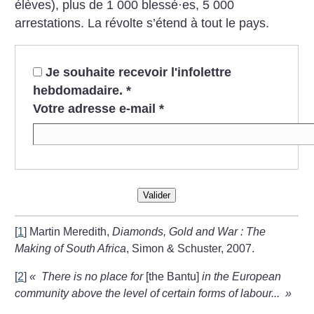
élèves), plus de 1 000 blessé
·
es, 5 000
arrestations. La révolte s’étend à tout le pays.
Je souhaite recevoir l'infolettre
hebdomadaire.
*
Votre adresse e-mail
*
Valider
[
1
]
Martin Meredith,
Diamonds, Gold and War : The
Making of South Africa
, Simon & Schuster, 2007.
[
2
]
«
There is no place for
[the Bantu]
in the European
community above the level of certain forms of labour...
»