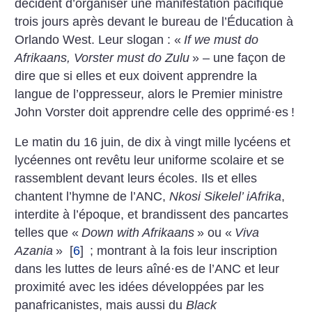
décident d’organiser une manifestation pacifique
trois jours après devant le bureau de ­l’Éducation à
Orlando West. Leur slogan : «
If we must do
Afrikaans, Vorster must do Zulu
» – une façon de
dire que si elles et eux doivent apprendre la
langue de l’oppresseur, alors le Premier ministre
John Vorster doit apprendre celle des opprimé
·
es
!
Le matin du 16 juin, de dix à vingt mille lycéens et
lycéennes ont revêtu leur uniforme scolaire et se
rassemblent devant leurs écoles. Ils et elles
chantent l’hymne de l’ANC,
Nkosi Sikelel’ iAfrika
,
interdite à l’époque, et brandissent des pancartes
telles que «
Down with Afrikaans
» ou «
Viva
Azania
»
[
6
]
; montrant à la fois leur inscription
dans les luttes de leurs aîné
·
es de l’ANC et leur
proximité avec les idées développées par les
panafricanistes, mais aussi du
Black