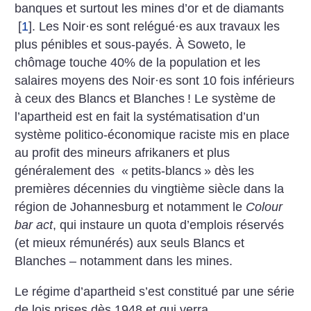
banques et surtout les mines d’or et de diamants
[
1
]
. Les Noir
·
es sont relégué
·
es aux travaux les
plus pénibles et sous-payés. À Soweto, le
chômage touche 40% de la population et les
salaires moyens des Noir
·
es sont 10 fois inférieurs
à ceux des Blancs et Blanches
! Le système de
l’apartheid est en fait la systématisation d’un
système politico-économique raciste mis en place
au profit des mineurs afrikaners et plus
généralement des «
petits-blancs
» dès les
premières décennies du vingtième siècle dans la
région de Johannesburg et notam­ment le
Colour
bar act
, qui instaure un quota d’emplois réservés
(et mieux rémunérés) aux seuls Blancs et
Blanches – notamment dans les mines.
Le régime d’apartheid s’est constitué par une série
de lois prises dès 1948 et qui verra