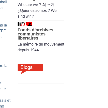
tball
Who are we ? 의 소개
la
¿Quiénes somos ? Wer
sind wir ?
s le
Fonds d’archives
 FFF
communistes
s
libertaires
La mémoire du mouvement
depuis 1944
re la
e
ique
ssis et
ino