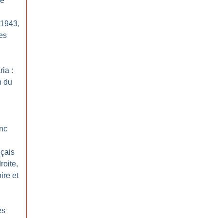
re
l 1943,
des
ria :
n du
onc
nçais
roite,
ire et
es