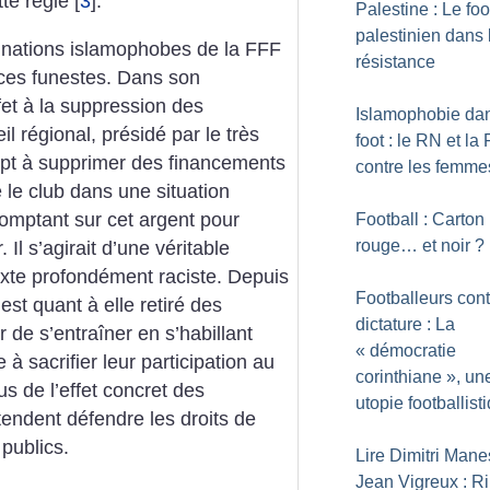
tte règle
[
3
]
.
Palestine : Le foo
palestinien dans 
inations islamophobes de la FFF
résistance
ces funestes. Dans son
et à la suppression des
Islamophobie dan
l régional, présidé par le très
foot : le RN et la
mpt à supprimer des financements
contre les femme
 le club dans une situation
omptant sur cet argent pour
Football : Carton
rouge… et noir
?
Il s’agirait d’une véritable
exte profondément raciste. Depuis
Footballeurs cont
’est quant à elle retiré des
dictature : La
 de s’entraîner en s’habillant
«
démocratie
 à sacrifier leur participation au
corinthiane
», un
 de l’effet concret des
utopie footballist
tendent défendre les droits de
publics.
Lire Dimitri Mane
Jean Vigreux : R