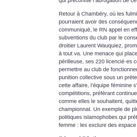
qui préconisé l’abrogation de ce
Retour à Chambéry, où les fulm
pourraient avoir des conséquen
communiqué, le RN appel en eff
subventions du club par le consei
droitier Laurent Wauquiez, pro
à tout va. Une menace qui place
périlleuse, ses 220 licencié
·
es c
permettre au club de fonctionner. 
punition collective sous un prét
cette affaire, l’équipe féminine s
compétitions, préférant continuer
comme elles le souhaitent, quitte
championnat. Un exemple de plus
politiques islamophobes qui pré
femme : les exclure des espace 