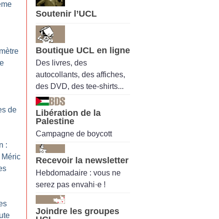
rême
Soutenir l’UCL
Boutique UCL en ligne
omètre
Des livres, des
me
autocollants, des affiches,
des DVD, des tee-shirts...
es de
Libération de la
Palestine
Campagne de boycott
n :
 Méric
Recevoir la newsletter
es
Hebdomadaire : vous ne
serez pas envahi·e !
es
Joindre les groupes
ute