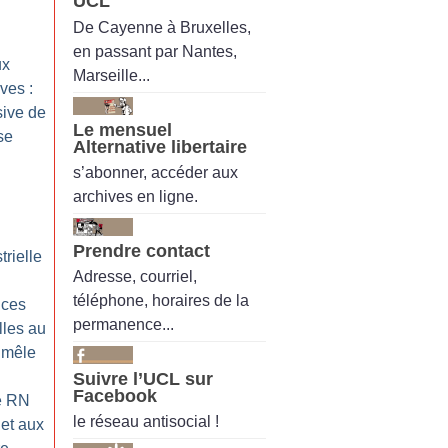
UCL
De Cayenne à Bruxelles,
en passant par Nantes,
ux
Marseille...
ives :
sive de
Le mensuel
se
Alternative libertaire
s’abonner, accéder aux
archives en ligne.
Prendre contact
trielle
Adresse, courriel,
téléphone, horaires de la
nces
permanence...
lles au
 mêle
Suivre l’UCL sur
Facebook
e RN
le réseau antisocial !
et aux