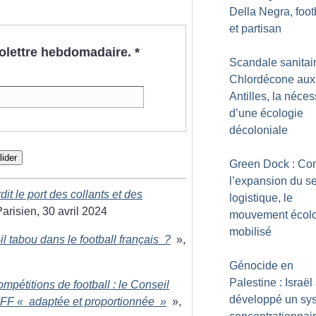
Della Negra, foot
et partisan
nfolettre hebdomadaire.
*
Scandale sanitair
Chlordécone aux
Antilles, la néces
d’une écologie
décoloniale
lider
Green Dock : Con
l’expansion du s
dit le port des collants et des
logistique, le
Parisien, 30 avril 2024
mouvement écol
mobilisé
l tabou dans le football français
?
»,
Génocide en
Palestine : Israël
ompétitions de football : le Conseil
développé un sy
FFF «
adaptée et proportionnée
»
»,