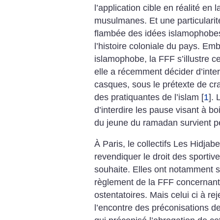
l’application cible en réalité en
musulmanes. Et une particularité f
flambée des idées islamophobes
l’histoire coloniale du pays. E
islamophobe, la FFF s’illustre c
elle a récemment décider d’interd
casques, sous le prétexte de cr
des pratiquantes de l’islam
[
1
]
. 
d’interdire les pause visant à bo
du jeune du ramadan survient 
À Paris, le collectifs Les Hidja
revendiquer le droit des sportiv
souhaite. Elles ont notamment sa
règlement de la FFF concernant 
ostentatoires. Mais celui ci à rej
l’encontre des préconisations de