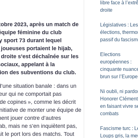
libre face à l’ext
droite
tobre 2023, après un match de
Législatives : Les
’équipe féminine du club
élections, therm
passif du fascis
 sport 73 durant lequel
 joueuses portaient le hijab,
Elections
 droite s’est déchaînée sur les
européennes :
ociaux, appelant à la
cinquante nuanc
ion des subventions du club.
brun sur l’Europe
d’une situation banale : dans un
Ni oubli, ni pardo
eur qui ne comportait pas
Honorer Clément
de copines
», comme les décrit
en faisant vivre s
’initiative de monter une équipe de
combats
ment jouer contre d’autres
jab, mais ne s’en inquiètent pas,
Fascisme turc : L
it le port lors des matchs. Tout
Loups gris, la me