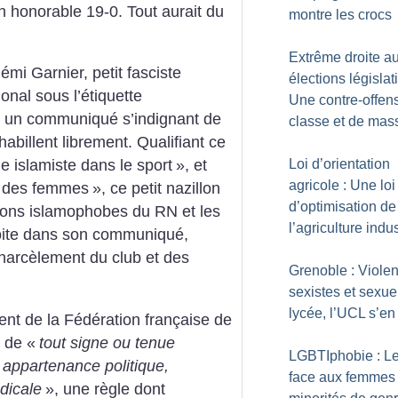
n honorable 19-0. Tout aurait du
montre les crocs
Extrême droite a
émi Garnier, petit fasciste
élections législat
onal sous l’étiquette
Une contre-offen
e un communiqué s’indignant de
classe et de mas
abillent librement. Qualifiant ce
Loi d’orientation
e islamiste dans le sport
», et
agricole : Une loi
é des femmes
», ce petit nazillon
d’optimisation de
sions islamophobes du RN et les
l’agriculture indus
roite dans son communiqué,
arcèlement du club et des
Grenoble : Viole
sexistes et sexue
lycée, l’UCL s’en
ent de la Fédération française de
t de «
tout signe ou tenue
LGBTIphobie : L
 appartenance politique,
face aux femmes 
dicale
», une règle dont