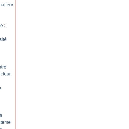
balleur
e :
sité
tre
ecteur
o
 a
stème