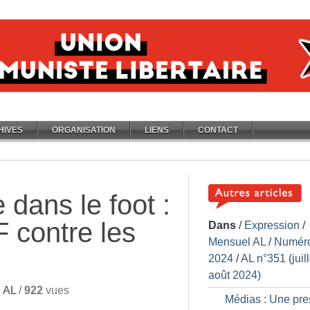
HIVES
ORGANISATION
LIENS
CONTACT
 dans le foot :
F contre les
Dans
/
Expression
/
Mensuel AL
/
Numér
2024
/
AL n°351 (juill
août 2024)
 AL
/
922
vues
Médias : Une pre