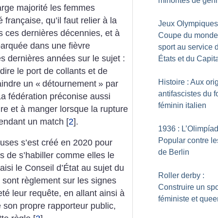
minorités de gen
 large majorité les femmes
rançaise, qu’il faut relier à la
Jeux Olympiques
 ces dernières décennies, et à
Coupe du monde 
mbarquée dans une fièvre
sport au service 
es dernières années sur le sujet :
États et du Capit
ire le port de collants et de
Histoire : Aux ori
aindre un «
détournement
» par
antifascistes du f
La fédération préconise aussi
féminin italien
ire et à manger lorsque la rupture
pendant un match
[
2
]
.
1936 : L’Olimpía
Popular contre l
beuses s’est créé en 2020 pour
de Berlin
es de s’habiller comme elles le
isi le Conseil d’État au sujet du
Roller derby :
sont règlement sur les signes
Construire un spo
eté leur requête, en allant ainsi à
féministe et quee
 son propre rapporteur public,