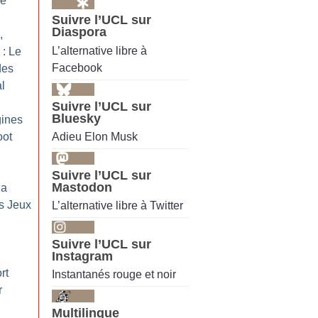
re
Suivre l’UCL sur
Diaspora
,
L’alternative libre à
: Le
Facebook
des
al
Suivre l’UCL sur
Bluesky
gines
Adieu Elon Musk
oot
Suivre l’UCL sur
Mastodon
da
es Jeux
L’alternative libre à Twitter
Suivre l’UCL sur
Instagram
rt
Instantanés rouge et noir
r
Multilingue