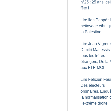
n°25 : 25 ans, ce
fête
!
Lire Ilan Pappé :
nettoyage ethniq
la Palestine
Lire Jean Vigreux
Dimitri Manessis 
tous tes frères
étrangers, De la
aux FTP-MOI
Lire Félicien Faur
Des électeurs
ordinaires, Enquê
la normalisation 
l’extrême droite