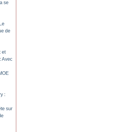
la se
 Le
ue de
 et
: Avec
 MOE
y :
te sur
de