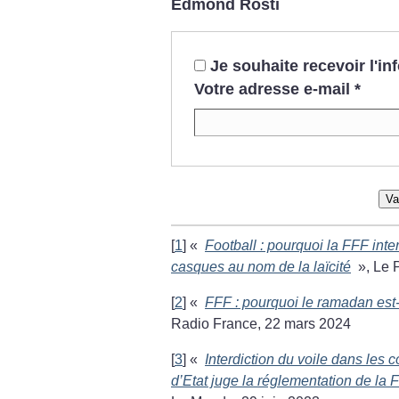
Edmond Rösti
Je souhaite recevoir l'i
Votre adresse e-mail
*
Va
[
1
]
«
Football : pourquoi la FFF inter
casques au nom de la laïcité
», Le 
[
2
]
«
FFF : pourquoi le ramadan est-i
Radio France, 22 mars 2024
[
3
]
«
Interdiction du voile dans les c
d’Etat juge la réglementation de la 