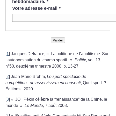
hebdomadaire.
*
Votre adresse e-mail
*
Valider
[
1
]
Jacques Defrance, «
La politique de l’apolitisme. Sur
l’autonomisation du champ sportif.
»,
Politix
, vol. 13,
n°50, deuxième trimestre 2000, p. 13-27
[
2
]
Jean-Marie Brohm,
Le sport-spectacle de
compétition : un asservissement consenti
, Quel sport
?
Éditions , 2020
[
3
]
«
JO : Pékin célèbre la “renaissance” de la Chine, le
monde
»,
Le Monde
, 7 août 2008.
[
4
]
«
Brazilian anti-World Cup protests hit Sao Paulo and