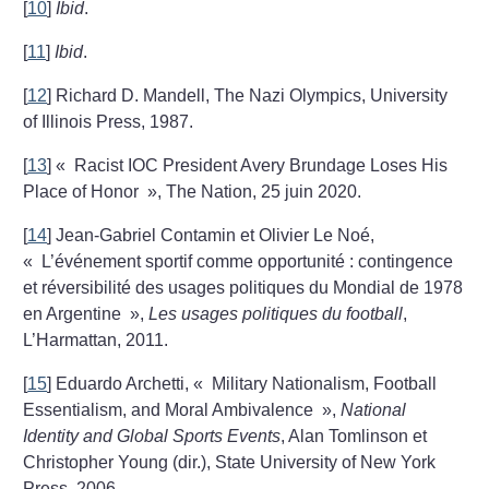
[
10
]
Ibid
.
[
11
]
Ibid
.
[
12
]
Richard D. Mandell, The Nazi Olympics, University
of Illinois Press, 1987.
[
13
]
«
Racist IOC President Avery Brundage Loses His
Place of Honor
», The Nation, 25 juin 2020.
[
14
]
Jean-Gabriel Contamin et Olivier Le Noé,
«
L’événement sportif comme opportunité : contingence
et réversibilité des usages politiques du Mondial de 1978
en Argentine
»,
Les usages politiques du football
,
L’Harmattan, 2011.
[
15
]
Eduardo Archetti, «
Military Nationalism, Football
Essentialism, and Moral Ambivalence
»,
National
Identity and Global Sports Events
, Alan Tomlinson et
Christopher Young (dir.), State University of New York
Press, 2006.