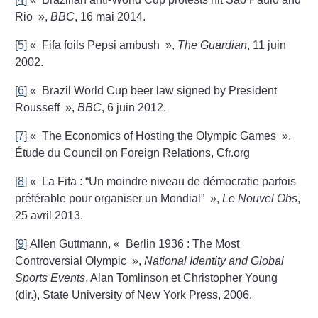
Rio
»,
BBC
, 16 mai 2014.
[
5
]
«
Fifa foils Pepsi ambush
»,
The Guardian
, 11 juin
2002.
[
6
]
«
Brazil World Cup beer law signed by President
Rousseff
»,
BBC
, 6 juin 2012.
[
7
]
«
The Economics of Hosting the Olympic Games
»,
Étude du Council on Foreign Relations, Cfr.org
[
8
]
«
La Fifa : “Un moindre niveau de démocratie parfois
préférable pour organiser un Mondial”
»,
Le Nouvel Obs
,
25 avril 2013.
[
9
]
Allen Guttmann, «
Berlin 1936 : The Most
Controversial Olympic
»,
National Identity and Global
Sports Events
, Alan Tomlinson et Christopher Young
(dir.), State University of New York Press, 2006.