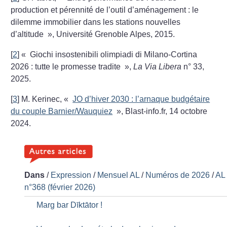
production et pérennité de l’outil d’aménagement : le
dilemme immobilier dans les stations nouvelles
d’altitude
», Université Grenoble Alpes, 2015.
[
2
]
«
Giochi insostenibili olimpiadi di Milano-Cortina
2026 : tutte le promesse tradite
»,
La Via Libera
n° 33,
2025.
[
3
]
M. Kerinec, «
JO d’hiver 2030 : l’arnaque budgétaire
du couple Barnier/Wauquiez
», Blast-info.fr, 14 octobre
2024.
Dans
/
Expression
/
Mensuel AL
/
Numéros de 2026
/
AL
n°368 (février 2026)
Marg bar Dīktātor
!