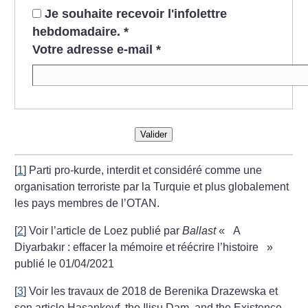
Je souhaite recevoir l'infolettre
hebdomadaire.
*
Votre adresse e-mail
*
Valider
[
1
]
Parti pro-kurde, interdit et considéré comme une
organisation terroriste par la Turquie et plus globalement
les pays membres de l’OTAN.
[
2
]
Voir l’article de Loez publié par
Ballast
«
A
Diyarbakır : effacer la mémoire et réécrire l’histoire
»
publié le 01/04/2021
[
3
]
Voir les travaux de 2018 de Berenika Drazewska et
son article Hasankeyf, the Ilisu Dam, and the Existence