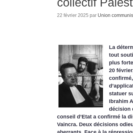
collectif Pales
22 février 2025 par
Union communiste
La détermi
tout sout
plus fort
20 févrie
confirmé
d’applica
statuer s
Ibrahim A
décision d
conseil d’Etat a confirmé la di
Vaincra. Deux décisions odie
aberrants. Face à la répressio