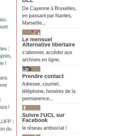
UCL
De Cayenne à Bruxelles,
en passant par Nantes,
aix,
Marseille...
mort
Le mensuel
a
Alternative libertaire
tes :
s’abonner, accéder aux
près,
archives en ligne.
ie
!
Prendre contact
ans
Adresse, courriel,
nre
téléphone, horaires de la
permanence...
d
Gaza
!
Suivre l’UCL sur
Facebook
’UJFP :
le réseau antisocial !
ion du