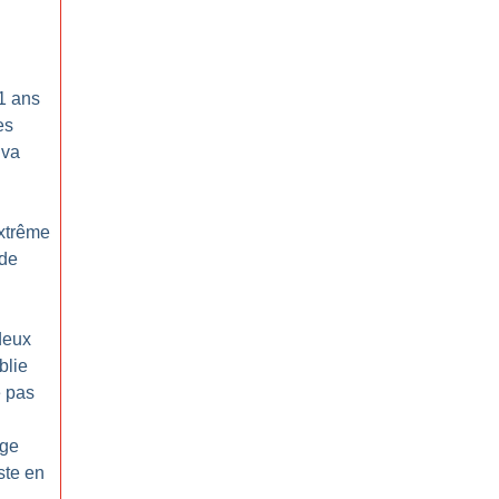
1 ans
es
 va
extrême
 de
deux
blie
e pas
age
ste en