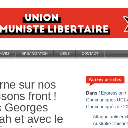
HIVES
ORGANISATION
LIENS
CONTACT
arne sur nos
sons front
!
Dans
/
Expression
/
Communiqués UCL
ec Georges
Communiqués de 2
ah et avec le
Attaque antisémi
Australie : faisons