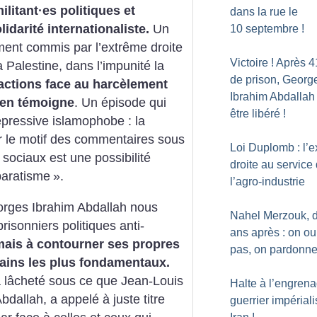
ilitant
·
es politiques et
dans la rue le
idarité internationaliste.
Un
10 septembre
!
ment commis par l’extrême droite
Victoire
! Après 4
a Palestine, dans l’impunité la
de prison, Georg
éactions face au harcèlement
Ibrahim Abdallah
 en témoigne
. Un épisode qui
être libéré
!
épressive islamophobe : la
ur le motif des commentaires sous
Loi Duplomb : l’
 sociaux est une possibilité
droite au service
paratisme
».
l’agro-industrie
orges Ibrahim Abdallah nous
Nahel Merzouk, 
prisonniers politiques anti-
ans après : on ou
amais à contourner ses propres
pas, on pardonn
umains les plus fondamentaux.
a lâcheté sous ce que Jean-Louis
Halte à l’engren
dallah, a appelé à juste titre
guerrier impériali