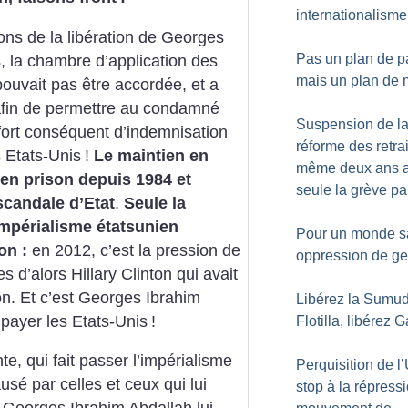
internationalisme
ons de la libération de Georges
Pas un plan de p
, la chambre d’application des
mais un plan de 
pouvait pas être accordée, et a
 afin de permettre au condamné
Suspension de l
effort conséquent d’indemnisation
réforme des retrai
s Etats-Unis
!
Le maintien en
même deux ans a
en prison depuis 1984 et
seule la grève pa
scandale d’Etat
.
Seule la
l’impérialisme étatsunien
Pour un monde s
on :
en 2012, c’est la pression de
oppression de ge
s d’alors Hillary Clinton qui avait
on. Et c’est Georges Ibrahim
Libérez la Sumu
 payer les Etats-Unis
!
Flotilla, libérez 
e, qui fait passer l’impérialisme
Perquisition de l
usé par celles et ceux qui lui
stop à la répress