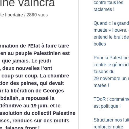
tine vaincra
contre tous les
racismes
!
 libertaire
/
2880
vues
Quand «
la gran
muette
» l’ouvre,
entend le bruit d
bottes
nation de l’Etat à faire taire
ien au peuple Palestinien est
Pour la Palestine
e que jamais. Le jeudi
contre le génocid
r, deux nouvelles l’ont
faisons du
, coup sur coup. La chambre
29 novembre un r
tion des peines, qui devait
marée
!
ur la libération de Georges
bdallah, a repoussé la
TDoR : commémo
éfinitive au 19 juin, et le
est politique
!
ssolution du collectif Palestine
Structurer nos lut
uses, rendues sur des motifs
renforcer notre
n, faisons front
!