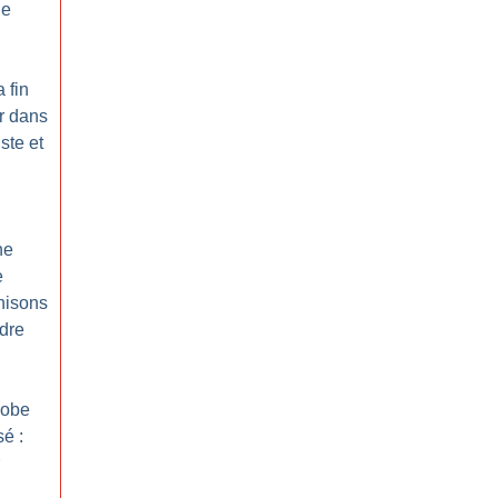
de
a fin
r dans
ste et
ne
e
nisons
dre
hobe
é :