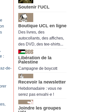
Soutenir l’UCL
de
Boutique UCL en ligne
 on
Des livres, des
es
autocollants, des affiches,
des DVD, des tee-shirts...
,
e :
Libération de la
Palestine
az-de-
Campagne de boycott
Recevoir la newsletter
rer
Hebdomadaire : vous ne
serez pas envahi·e !
tes,
Joindre les groupes