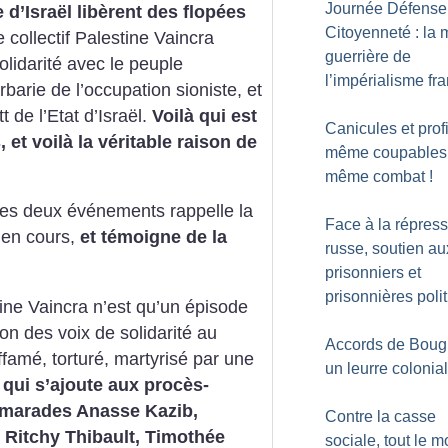
Journée Défense
 d’Israël libèrent des flopées
Citoyenneté : la
 collectif Palestine Vaincra
guerrière de
olidarité avec le peuple
l’impérialisme fr
rbarie de l’occupation sioniste, et
de l’Etat d’Israël.
Voilà qui est
Canicules et profi
, et voilà la véritable raison de
même coupables
même combat
!
ces deux événements rappelle la
Face à la répres
 en cours,
et témoigne de la
russe, soutien au
prisonniers et
prisonnières poli
tine Vaincra n’est qu’un épisode
on des voix de solidarité au
Accords de Bougi
famé, torturé, martyrisé par une
un leurre colonial
qui s’ajoute aux procès-
camarades Anasse Kazib,
Contre la casse
 Ritchy Thibault, Timothée
sociale, tout le 