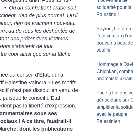
 Georges Ibrahim Abdallah lui-
mouvement de
solidarité pour la
 :
«
Qu’un combattant arabe soit
Palestine
!
cident, rien de plus normal. Qu’il
faiteur, rien de vraiment nouveau.
Bayrou, Lecornu 
urreau de tous les déshérités de
l’obstination d’un
entant des prétendues victimes
pouvoir à bout de
alors s’abstenir de tout
souffle
re cour ainsi que sur la tâche
Hommage à Dav
Chichkan, comba
née au conseil d’Etat, qui a
anarchiste ukrain
tif Palestine Vaincra
? Les motifs
ctif n’est pas dissout en vertu de
Face à l’offensiv
it, puisque le conseil d’Etat
génocidaire sur 
dent pas la liberté d’expression.
amplifier la solida
 commentaires sous ses
avec le peuple
sociaux
! A ce titre, faudrait-il
Palestinien
arche, dont les publications