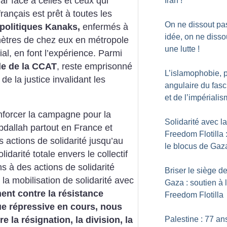
ar face à celles et ceux qui
Iran
!
 français est prêt à toutes les
On ne dissout pa
 politiques Kanaks,
enfermés à
idée, on ne disso
omètres de chez eux en métropole
une lutte
!
nial, en font l’expérience. Parmi
ole de la CCAT
, reste emprisonné
L’islamophobie, p
e la justice invalidant les
angulaire du fas
et de l’impériali
nforcer la campagne pour la
Solidarité avec la
bdallah partout en France et
Freedom Flotilla 
s actions de solidarité jusqu’au
le blocus de Gaz
idarité totale envers le collectif
s à des actions de solidarité
Briser le siège d
e la mobilisation de solidarité avec
Gaza : soutien à 
ent contre la résistance
Freedom Flotilla
gue répressive en cours, nous
Palestine : 77 an
la résignation, la division, la