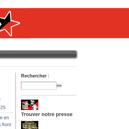
Rechercher :
/
025
Trouver notre presse
te en
 front