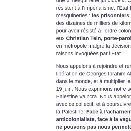
une «
mesquinerie juridique
». C
résistent à l’impérialisme, l’Etat
mesquineries :
les prisonniers
des dizaines de milliers de kil
pour avoir résisté à l’ordre colo
eux
Christian Tein, porte-par
en métropole malgré la décision d
raisons invoquées par l’Etat.
Nous appelons à rejoindre et re
libération de Georges Ibrahim A
dans le monde, et à multiplier le
19 juin. Nous exprimons notre sol
Palestine Vaincra. Nous appelon
avec ce collectif, et à poursuivr
la Palestine.
Face à l’acharnem
anticolonialiste, face à la va
ne pouvons pas nous permettre 