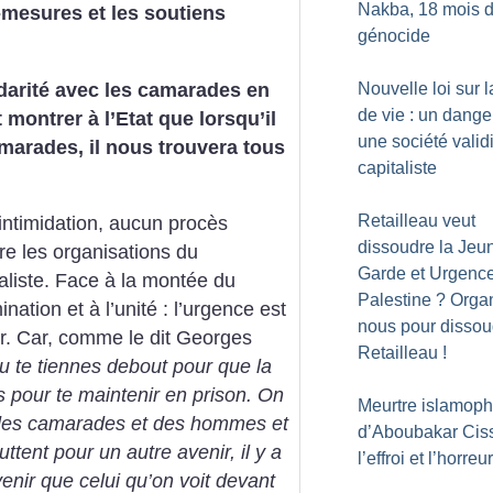
Nakba, 18 mois 
i-mesures et les soutiens
génocide
lidarité avec les camarades en
Nouvelle loi sur l
de vie : un dange
 montrer à l’Etat que lorsqu’il
une société validi
marades, il nous trouvera tous
capitaliste
Retailleau veut
 intimidation, aucun procès
dissoudre la Jeu
tre les organisations du
Garde et Urgenc
aliste. Face à la montée du
Palestine
? Orga
nation et à l’unité : l’urgence est
nous pour dissou
her. Car, comme le dit Georges
Retailleau
!
 tu te tiennes debout pour que la
s pour te maintenir en prison. On
Meurtre islamop
a des camarades et des hommes et
d’Aboubakar Ciss
tent pour un autre avenir, il y a
l’effroi et l’horreur
venir que celui qu’on voit devant