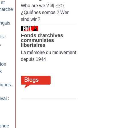
 et
Who are we ? 의 소개
 marche
¿Quiénes somos ? Wer
sind wir ?
ançais
Fonds d’archives
ts :
communistes
,
libertaires
La mémoire du mouvement
depuis 1944
sion
x
tiques.
val :
monde