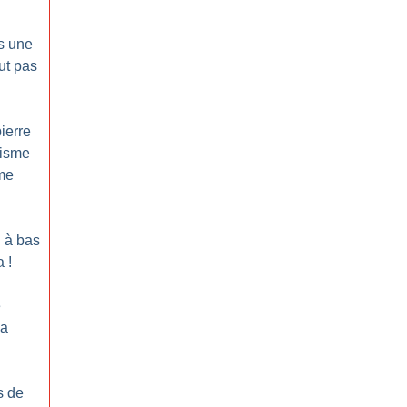
s une
ut pas
ierre
cisme
sme
: à bas
a
!
e
la
s de