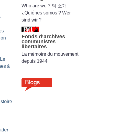
Who are we ? 의 소개
¿Quiénes somos ? Wer
s
sind wir ?
es
Fonds d’archives
ion
communistes
libertaires
La mémoire du mouvement
 Le
depuis 1944
nes à
istoire
ader