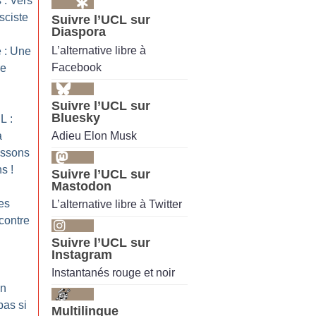
 : Vers
asciste
Suivre l’UCL sur
Diaspora
L’alternative libre à
 : Une
Facebook
re
Suivre l’UCL sur
Bluesky
L :
Adieu Elon Musk
à
issons
ns
!
Suivre l’UCL sur
Mastodon
es
L’alternative libre à Twitter
 contre
Suivre l’UCL sur
Instagram
Instantanés rouge et noir
Un
pas si
Multilingue