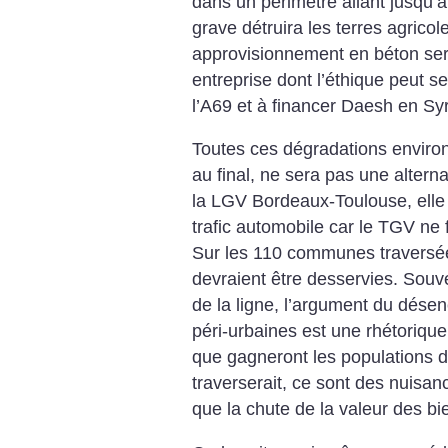
dans un périmètre allant jusqu’à 
grave détruira les terres agricol
approvisionnement en béton ser
entreprise dont l’éthique peut se
l’A69 et à financer Daesh en Syr
Toutes ces dégradations environ
au final, ne sera pas une alterna
la LGV Bordeaux-Toulouse, elle 
trafic automobile car le TGV ne 
Sur les 110 communes traversée
devraient être desservies. Souv
de la ligne, l’argument du dése
péri-urbaines est une rhétoriq
que gagneront les populations
traverserait, ce sont des nuisanc
que la chute de la valeur des bie