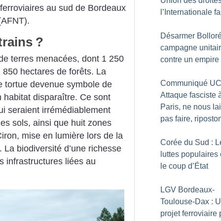
Union des droites
erroviaires au sud de Bordeaux
l’Internationale f
 (AFNT).
Désarmer Bolloré
trains
?
campagne unitai
de terres menacées, dont 1 250
contre un empire
2 850 hectares de forêts. La
Communiqué UC
e tortue devenue symbole de
Attaque fasciste 
on habitat disparaître. Ce sont
Paris, ne nous la
ui seraient irrémédiablement
pas faire, riposto
 des sols, ainsi que huit zones
iron, mise en lumière lors de la
Corée du Sud : L
 La biodiversité d’une richesse
luttes populaires
s infrastructures liées au
le coup d’État
LGV Bordeaux-
Toulouse-Dax : 
projet ferroviaire 