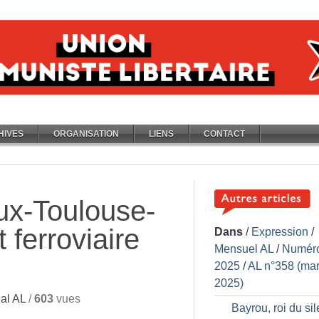
HIVES
ORGANISATION
LIENS
CONTACT
x-Toulouse-
 ferroviaire
Dans
/
Expression
/
Mensuel AL
/
Numér
2025
/
AL n°358 (ma
2025)
al AL
/
603
vues
Bayrou, roi du si