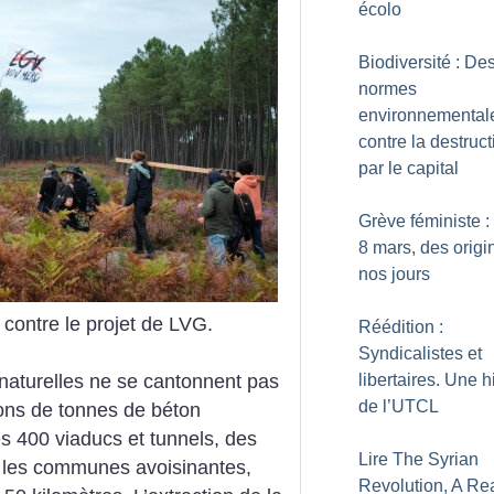
écolo
Biodiversité : De
normes
environnemental
contre la destruct
par le capital
Grève féministe :
8 mars, des origi
nos jours
 contre le projet de LVG.
Réédition :
Syndicalistes et
naturelles ne se cantonnent pas
libertaires. Une h
de l’UTCL
lions de tonnes de béton
es 400 viaducs et tunnels, des
Lire The Syrian
s les communes avoisinantes,
Revolution, A Re