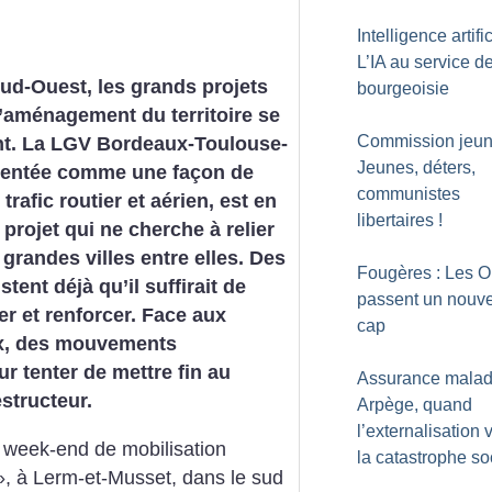
Intelligence artific
L’IA au service de
ud-Ouest, les grands projets
bourgeoisie
d’aménagement du territoire se
Commission jeun
ent. La LGV Bordeaux-Toulouse-
Jeunes, déters,
sentée comme une façon de
communistes
 trafic routier et aérien, est en
libertaires
!
 projet qui ne cherche à relier
grandes villes entre elles. Des
Fougères : Les O
stent déjà qu’il suffirait de
passent un nouv
r et renforcer. Face aux
cap
ux, des mouvements
r tenter de mettre fin au
Assurance maladi
structeur.
Arpège, quand
l’externalisation v
e week-end de mobilisation
la catastrophe so
», à Lerm-et-Musset, dans le sud