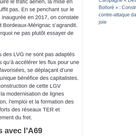
Campagne «
Dés
re le trafic aérien, la mise en
Bolloré
» : Constr
uffit pas. En se penchant sur le
contre-attaque da
, inaugurée en 2017, on constate
joie
rt Bordeaux-Mérignac s’agrandit.
ourquoi ne pas plutôt essayer de
ins des LVG ne sont pas adaptés
s qu’à accélérer les flux pour une
favorisées, se déplaçant ­d’une
’unique bénéfice des capitalistes.
construction de cette LGV
t la modernisation de lignes
ion, l’emploi et la formation des
forts des réseaux TER et
ement du fret.
 avec l’A69