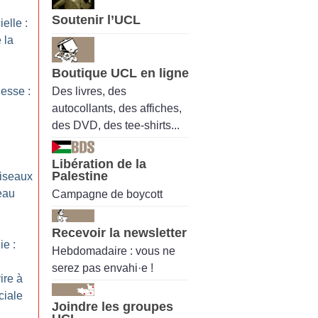
Soutenir l’UCL
ielle :
 la
Boutique UCL en ligne
Des livres, des
esse :
autocollants, des affiches,
des DVD, des tee-shirts...
Libération de la
Palestine
iseaux
eau
Campagne de boycott
Recevoir la newsletter
e :
Hebdomadaire : vous ne
serez pas envahi·e !
ire à
ciale
Joindre les groupes