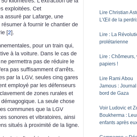
50 kilomètres. L’extraction de la
es exploitées. Cet
Lire Christian Asto
a assuré par Lafarge, une
L’Œil de la perdri
 résumer à fournir le chantier de
ie
[
2
]
.
Lire : La Révolut
prolétarienne
nementales, pour un train qui,
tive à la voiture. Dans le cas de
Lire : Chômeurs,
ne permettra pas de réduire le
papiers
!
fera pas suffisamment d’arrêts.
s par la LGV, seules cinq gares
Lire Rami Abou
ent employé par les défenseurs
Jamous : Journal
nclavement de zones rurales et
bord de Gaza
ue démagogique. La seule chose
Voir Ludovic et Z
 des communes que la LGV
Boukherma : Leu
es sonores et vibratoires, ainsi
enfants après eu
ns situés à proximité de la ligne.