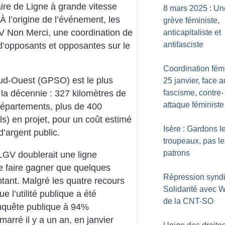
iaire de Ligne à grande vitesse
8 mars 2025 : Un
l’origine de l’événement, les
grève féministe,
V Non Merci, une coordination de
anticapitaliste et
antifasciste
 d’opposants et opposantes sur le
Coordination fémi
Sud-Ouest (GPSO) est le plus
25 janvier, face a
fascisme, contre-
e la décennie : 327 kilomètres de
attaque féministe
 départements, plus de 400
ls) en projet, pour un coût estimé
Isère : Gardons l
d’argent public.
troupeaux, pas le
patrons
LGV doublerait une ligne
ne faire gagner que quelques
Répression syndi
tant. Malgré les quatre recours
Solidarité avec W
ue l’utilité publique a été
de la CNT-SO
enquête publique à 94%
marré il y a un an, en janvier