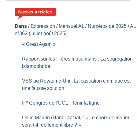
Dans
/
Expression
/
Mensuel AL
/
Numéros de 2025
/
AL
n°362 (juillet-août 2025)
«
Great Again
»
Rapport sur les Frères musulmans : La ségrégation
islamophobe
VSS au Royaume-Uni : La castration chimique est
une fausse solution
e
III
Congrès de l’UCL : Tenir la ligne
Odile Maurin (Handi-social) : «
Le choix de mourir
sera-t-il réellement libre
?
»