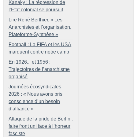
Kanaky : La répression de
l’État colonial se poursuit
Lire René Berthier, «
Les
Anarchistes et l’organisation.
Plateforme-Synthèse
»
Football : La FIFA et les USA
marquent contre notre camp
En 1926... et 1956 :
Trajectoires de l’anarchisme
organisé
Journées écosyndicales
2026 : «
Nous avons pris
conscience d’un besoin
d’alliance
»
Attaque de la pride de Berlin :
faire front uni face à l’horreur
fasciste