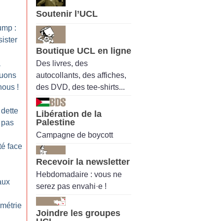
Soutenir l’UCL
ump :
ister
Boutique UCL en ligne
Des livres, des
a
autocollants, des affiches,
quons
des DVD, des tee-shirts...
nous
!
 dette
Libération de la
Palestine
 pas
Campagne de boycott
té face
Recevoir la newsletter
Hebdomadaire : vous ne
aux
serez pas envahi·e !
ométrie
Joindre les groupes