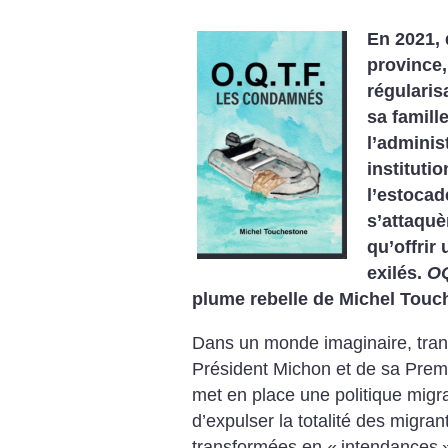
En 2021, 
province,
régularis
sa famill
l’adminis
instituti
l’estoca
s’attaquè
qu’offrir 
exilés.
OQ
plume rebelle de Michel Touch
Dans un monde imaginaire, trans
Président Michon et de sa Prem
met en place une politique migrat
d’expulser la totalité des migran
transformées en «
intendances