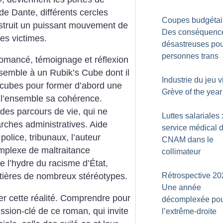
de Dante, différents cercles
Coupes budgétair
nstruit un puissant mouvement de
Des conséquenc
les victimes.
désastreuses pou
personnes trans
t romancé, témoignage et réflexion
essemble à un Rubik’s Cube dont il
Industrie du jeu v
s cubes pour former d’abord une
Grève of the year
à l’ensemble sa cohérence.
 des parcours de vie, qui ne
Luttes salariales 
ches administratives. Aide
service médical d
police, tribunaux, l’auteur
CNAM dans le
plexe de maltraitance
collimateur
he l’hydre du racisme d’État,
Rétrospective 20
tières de nombreux stéréotypes.
Une année
r cette réalité. Comprendre pour
décomplexée po
ession-clé de ce roman, qui invite
l’extrême-droite