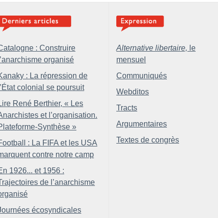
Catalogne : Construire
Alternative libertaire,
le
l’anarchisme organisé
mensuel
Kanaky : La répression de
Communiqués
l’État colonial se poursuit
Webditos
Lire René Berthier, «
Les
Tracts
Anarchistes et l’organisation.
Argumentaires
Plateforme-Synthèse
»
Textes de congrès
Football : La FIFA et les USA
marquent contre notre camp
En 1926... et 1956 :
Trajectoires de l’anarchisme
organisé
Journées écosyndicales