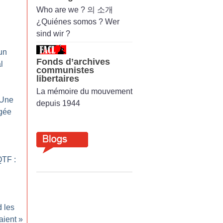
Who are we ? 의 소개
¿Quiénes somos ? Wer
sind wir ?
un
Fonds d’archives
l
communistes
libertaires
La mémoire du mouvement
 Une
depuis 1944
gée
QTF :
 les
aient
»