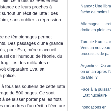
iale, celle des exilé
·
es et leur
Nancy : Une libra
sistance de leurs proches à
facho de moins
!
 surtout un récit de lutte : des
faim, sans oublier la répression
Allemagne : L’ex
droite en plein e
ée de témoignages permet
Turquie-Kurdistan
ments. Des passages d’une grande
Vers un nouveau
iés, pour Eva, mère d’accueil
processus de pai
ssi de l’humour, de l’ironie, du
ragilités des militantes et
Argentine : Où en
it disparaître Eva, sa
on un an après l’
 police.
de Milei
?
tous les soutiens de cette lutte
Face à la puissa
vrage de 500 pages. Ce sont
l’Etat nucléaire
t à se laisser porter par les flots
s méandres d’un récit à l’écriture
Inondations en