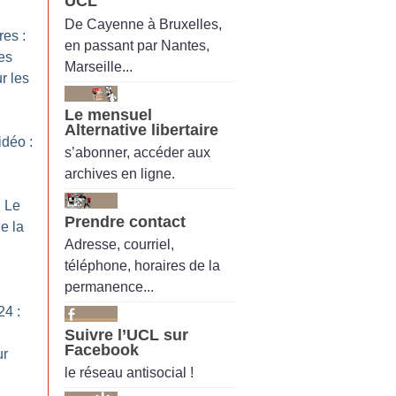
UCL
De Cayenne à Bruxelles,
es :
en passant par Nantes,
es
Marseille...
r les
Le mensuel
Alternative libertaire
idéo :
s’abonner, accéder aux
archives en ligne.
: Le
Prendre contact
e la
Adresse, courriel,
téléphone, horaires de la
permanence...
24 :
Suivre l’UCL sur
Facebook
ur
le réseau antisocial !