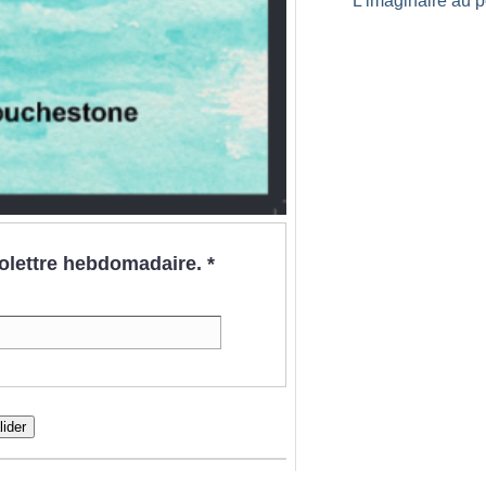
L’imaginaire au p
nfolettre hebdomadaire.
*
lider