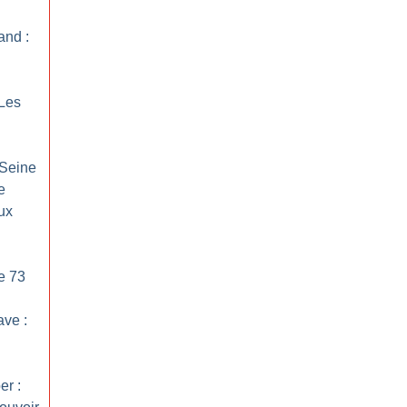
and :
 Les
 Seine
e
ux
le 73
ave :
er :