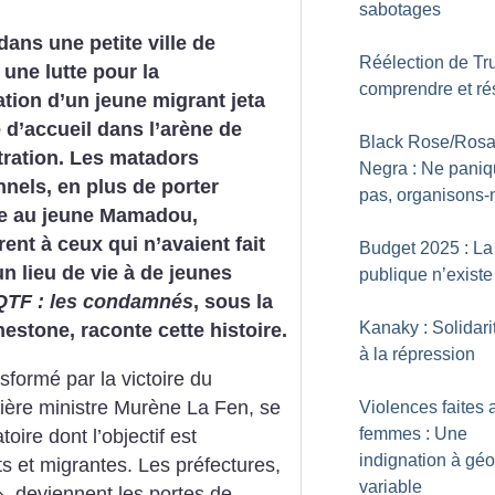
sabotages
dans une petite ville de
Réélection de Tr
 une lutte pour la
comprendre et rés
ation d’un jeune migrant jeta
e d’accueil dans l’arène de
Black Rose/Ros
tration. Les matadors
Negra : Ne pani
onnels, en plus de porter
pas, organisons-
de au jeune Mamadou,
rent à ceux qui n’avaient fait
Budget 2025 : La
un lieu de vie à de jeunes
publique n’existe
TF : les condamnés
, sous la
Kanaky : Solidari
estone, raconte cette histoire.
à la répression
formé par la victoire du
ière ministre Murène La Fen, se
Violences faites 
femmes : Une
oire dont l’objectif est
indignation à gé
ts et migrantes. Les préfectures,
variable
», deviennent les portes de