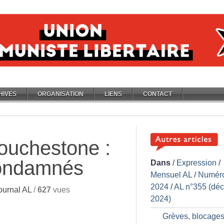
HIVES
ORGANISATION
LIENS
CONTACT
Touchestone :
ondamnés
Dans
/
Expression
/
Mensuel AL
/
Numér
2024
/
AL n°355 (dé
ournal AL
/
627
vues
2024)
Grèves, blocages