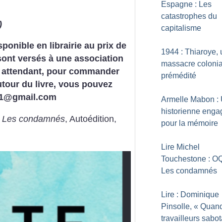
Espagne : Les
catastrophes du
)
capitalisme
sponible en librairie au prix de
1944 : Thiaroye, 
sont versés à une association
massacre colonia
n attendant, pour commander
prémédité
tour du livre, vous pouvez
871@gmail.com
Armelle Mabon :
historienne enga
 Les condamnés
, Autoédition,
pour la mémoire
Lire Michel
Touchestone : O
Les condamnés
Lire : Dominique
Pinsolle, «
Quand
travailleurs sabot