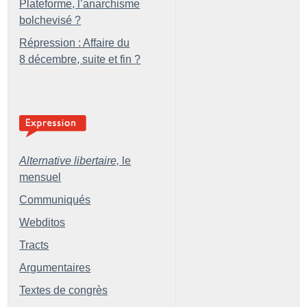
Plateforme, l’anarchisme
bolchevisé
?
Répression : Affaire du
8 décembre, suite et fin
?
Alternative libertaire,
le
mensuel
Communiqués
Webditos
Tracts
Argumentaires
Textes de congrès