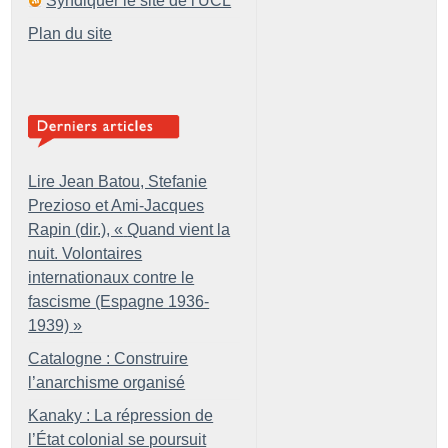
Syndiquer le site de l'UCL
Plan du site
Lire Jean Batou, Stefanie
Prezioso et Ami-Jacques
Rapin (dir.), «
Quand vient la
nuit. Volontaires
internationaux contre le
fascisme (Espagne 1936-
1939)
»
Catalogne : Construire
l’anarchisme organisé
Kanaky : La répression de
l’État colonial se poursuit