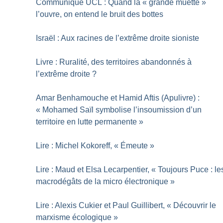
Communiqué UCL : Quand la «
grande muette
»
l’ouvre, on entend le bruit des bottes
Israël : Aux racines de l’extrême droite sioniste
Livre : Ruralité, des territoires abandonnés à
l’extrême droite
?
Amar Benhamouche et Hamid Aftis (Apulivre) :
«
Mohamed Saïl symbolise l’insoumission d’un
territoire en lutte permanente
»
Lire : Michel Kokoreff, «
Émeute
»
Lire : Maud et Elsa Lecarpentier, «
Toujours Puce : le
macrodégâts de la micro électronique
»
Lire : Alexis Cukier et Paul Guillibert, «
Découvrir le
marxisme écologique
»