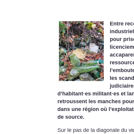
Entre rec
industrie
pour prise
licenciem
accapare
ressourc
l’emboute
les scand
judiciair
d’habitant
·
es militant
·
es et la
retroussent les manches pour
dans une région où l’exploitat
de source.
Sur le pas de la diagonale du v