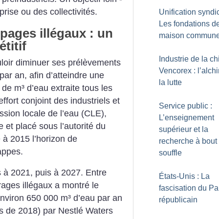
prise ou des collectivités.
Unification syndic
Les fondations de
pages illégaux : un
maison commun
titif
Industrie de la ch
loir diminuer ses prélèvements
Vencorex : l’alch
ar an, afin d’atteindre une
la lutte
de m³ d’eau extraite tous les
fort conjoint des industriels et
Service public :
sion locale de l’eau (CLE),
L’enseignement
et placé sous l’autorité du
supérieur et la
é à 2015 l’horizon de
recherche à bout
appes.
souffle
 à 2021, puis à 2027. ­Entre
États-Unis : La
rages illégaux a montré le
fascisation du Par
nviron 650 000 m³ d’eau par an
républicain
es de 2018) par Nestlé Waters