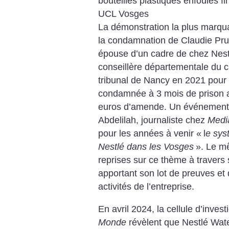
bouteilles plastiques enfouies fi
UCL Vosges
La démonstration la plus marqua
la condamnation de Claudie Pru
épouse d’un cadre de chez Nest
conseillère départementale du ca
tribunal de Nancy en 2021 pour pr
condamnée à 3 mois de ­prison a
euros d’amende. Un événement 
Abdelilah, journaliste chez
Medi
pour les années à venir «
l
e sys
Nestlé dans les Vosges
». Le m
reprises sur ce thème à travers 
apportant son lot de preuves et
activités de l’entreprise.
En avril 2024, la cellule d’inves
Monde
révèlent que Nestlé Wate