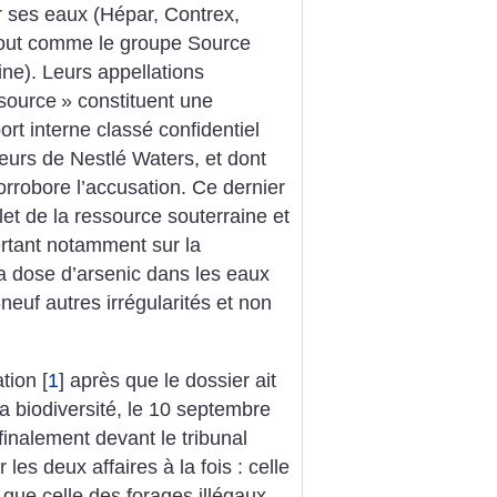
er ses eaux (Hépar, Contrex,
, tout comme le groupe Source
ine). Leurs appellations
source
» constituent une
rt interne classé confidentiel
eurs de Nestlé Waters, et dont
corrobore l’accusation. Ce dernier
et de la ressource souterraine et
ertant notamment sur la
 la dose d’arsenic dans les eaux
neuf autres irrégularités et non
ation
[
1
]
après que le dossier ait
 la biodiversité, le 10 septembre
finalement devant le tribunal
 les deux affaires à la fois : celle
 que celle des forages illégaux.