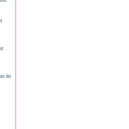
pour
t
st
Pas de