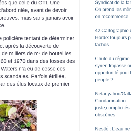
ées que celle du GTI. Une
Syndicat de la fam
On prend les mê
 d’abord niée, avant de devoir
on recommence
preuves, mais sans jamais avoir
ce.
42.Cartographie 
Horde:Toujours p
 policière tentant de déterminer
fachos
ct après la découverte de
de milliers de m³ de bouteilles
Chute du régime
960 et 1970 dans des fosses des
syrien:Impasse o
 Waters n’a eu de cesse ces
opportunité pour 
 scandales. Parfois étrillée,
peuple
?
ar des élus locaux de premier
Netanyahou/Galla
Condamnation
juste,complicités
obscènes
Nestlé : L’eau ne