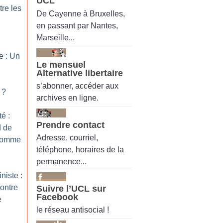
UCL
re les
De Cayenne à Bruxelles,
en passant par Nantes,
Marseille...
n
e : Un
Le mensuel
Alternative libertaire
s’abonner, accéder aux
?
archives en ligne.
é :
Prendre contact
d de
Adresse, courriel,
 comme
téléphone, horaires de la
permanence...
niste :
ontre
Suivre l’UCL sur
Facebook
e
le réseau antisocial !