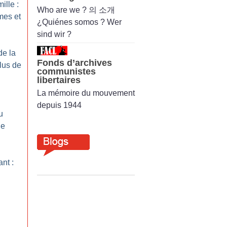
ille :
Who are we ? 의 소개
mes et
¿Quiénes somos ? Wer
sind wir ?
de la
Fonds d’archives
lus de
communistes
libertaires
La mémoire du mouvement
depuis 1944
u
le
nt :