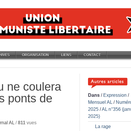
HIVES
ORGANISATION
LIENS
CONTACT
u ne coulera
s ponts de
Dans
/
Expression
/
Mensuel AL
/
Numér
2025
/
AL n°356 (jan
2025)
rnal AL
/
811
vues
La rage