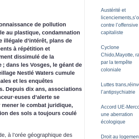
Austérité et
licenciements,s’
onnaissance de pollution
contre l’offensive
lle au plastique, condamnation
capitaliste
 illégale d’intérêt, plans de
Cyclone
ents à répétition et
Chido,Mayotte, r
ment dissimulé de la
par la tempête
e
; dans les Vosges, le géant de
coloniale
illage Nestlé Waters cumule
ales et les enquêtes
Luttes trans,réinv
es. Depuis dix ans, associations
l’antipsychiatrie
nceur
·
euses d’alerte se
 mener le combat juridique,
Accord UE-Merco
ion des sols a toujours coulé
une aberration
écologique
ide, à l’orée géographique des
Droit au logement