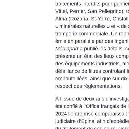
traitements interdits pour purifi
Vittel, Perrier, San Pellegrino)
Alma (Rozana, St-Yorre, Cristall
«
minérales naturelles
» et «
de 
tromperie commerciale. Un rappo
émis en parallèle par des ingéni
Médiapart
a publié les détails, 
présente un état des lieux compl
des équipements industriels, al
défaillance de filtres contrôlant
embouteillées, ainsi que sur dix-
respect des réglementations.
À l’issue de deux ans d’investig
été confié à l’Office français de
2024 l’entreprise comparaissait 
judiciaire d’Epinal afin d’expédier
du traitement de ses eaux, ainsi