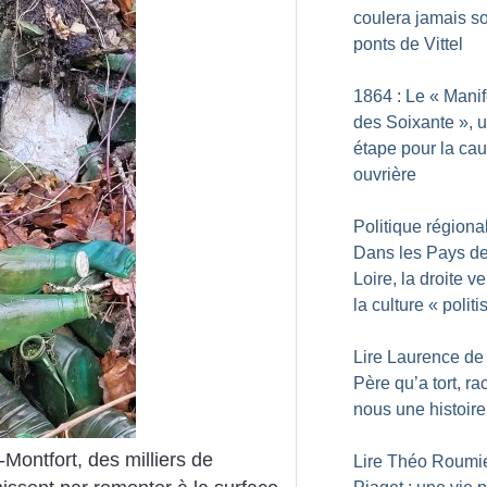
coulera jamais s
ponts de Vittel
1864 : Le «
Manif
des Soixante
», 
étape pour la ca
ouvrière
Politique régional
Dans les Pays de
Loire, la droite ve
la culture «
politi
Lire Laurence de
Père qu’a tort, ra
nous une histoire
ontfort, des milliers de
Lire Théo Roumie