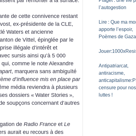
nissent par remonter à la surface.
Piaget : une vie 
l’autogestion
nte de cette connivence restant
Lire : Que ma mor
vost, ex-présidente de la CLE,
apporte l’espoir,
lé Waters et ancienne
Poèmes de Gaza
nton de Vittel, épinglée par le
ise illégale d’intérêt et
Jouer:1000xResi
vec sursis ainsi qu’à 5 000
qui, comme le note Alexandre
Antipatriarcat,
apart
, marquera sans ambiguïté
antiracisme,
tème d’influence mis en place par
anticapitalisme:
ême média reviendra à plusieurs
censure pour nos
ses dossiers «
Water Stories
»,
luttes
!
 de soupçons concernant d’autres
tigation de
Radio France
et
Le
rs aurait eu recours à des