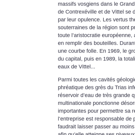
massifs vosgiens dans le Grand E
de Contrexéville et de Vittel se 
par leur opulence. Les ­vertus 
souterraines de la région sont pr
toute l’aristocratie européenne
en remplir des bouteilles. Durant
une courbe folle. En 1969, le g
du capital, puis en 1989, la tota
eaux de Vittel...
Parmi toutes les cavités géolo
phréatique des grès du Trias inf
réservoir d’eau de très grande q
multinationale ponctionne désor
importantes pour permettre sa r
l’entreprise est responsable de p
faudrait laisser passer au moi
afin qu’elle atteigne ses niveaux 