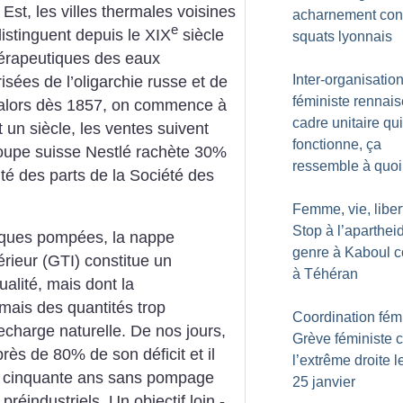
st, les villes thermales voisines
acharnement cont
e
distinguent depuis le XIX
siècle
squats lyonnais
thérapeutiques des eaux
Inter-organisatio
isées de l’oligarchie russe et de
féministe rennais
, alors dès 1857, on commence à
cadre unitaire qui
 un siècle, les ventes suivent
fonctionne, ça
roupe suisse Nestlé rachète 30%
ressemble à quoi
lité des parts de la Société des
Femme, vie, libert
Stop à l’aparthei
giques pompées, la nappe
genre à Kaboul
érieur (GTI) constitue un
à Téhéran
ualité, mais dont la
mais des quantités trop
Coordination fémi
echarge naturelle. De nos jours,
Grève féministe c
rès de 80% de son déficit et il
l’extrême droite l
ns cinquante ans sans pompage
25 janvier
préindustriels. Un objectif loin ­