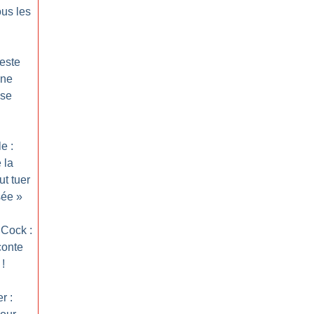
ous les
este
une
use
e :
 la
ut tuer
sée
»
 Cock :
conte
!
r :