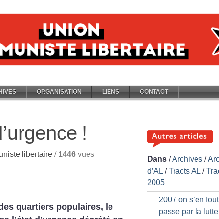
HIVES
ORGANISATION
LIENS
CONTACT
 d’urgence
!
iste libertaire
/
1446
vues
Dans
/
Archives
/
Ar
d’AL
/
Tracts AL
/
Tra
2005
2007 on s’en fout
des quartiers populaires, le
passe par la lutte