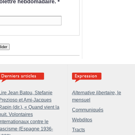
nfolettre hebdomadaire.
*
lider
Lire Jean Batou, Stefanie
Alternative libertaire,
le
Prezioso et Ami-Jacques
mensuel
Rapin (dir.), «
Quand vient la
Communiqués
nuit. Volontaires
Webditos
internationaux contre le
fascisme (Espagne 1936-
Tracts