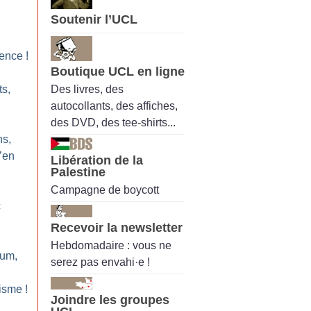
Soutenir l’UCL
gence
!
Boutique UCL en ligne
Des livres, des
ts,
autocollants, des affiches,
des DVD, des tee-shirts...
ns,
s’en
Libération de la
Palestine
Campagne de boycott
c
Recevoir la newsletter
Hebdomadaire : vous ne
dum,
serez pas envahi·e !
lisme
!
Joindre les groupes