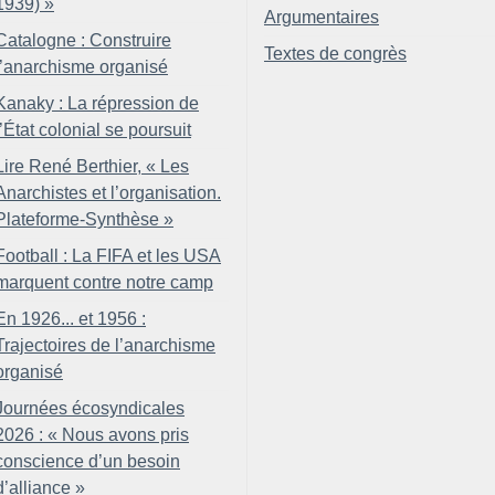
1939)
»
Argumentaires
Catalogne : Construire
Textes de congrès
l’anarchisme organisé
Kanaky : La répression de
l’État colonial se poursuit
Lire René Berthier, «
Les
Anarchistes et l’organisation.
Plateforme-Synthèse
»
Football : La FIFA et les USA
marquent contre notre camp
En 1926... et 1956 :
Trajectoires de l’anarchisme
organisé
Journées écosyndicales
2026 : «
Nous avons pris
conscience d’un besoin
d’alliance
»