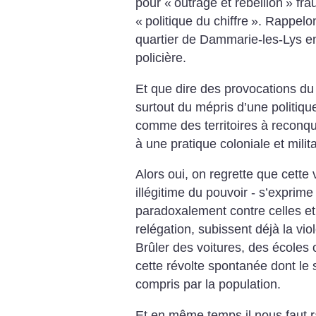
pour «
outrage et rébellion
» fra
«
politique du chiffre
». Rappelon
quartier de Dammarie-les-Lys en 
policière.
Et que dire des provocations du m
surtout du mépris d’une politique
comme des territoires à reconqu
à une pratique coloniale et milit
Alors oui, on regrette que cette 
illégitime du pouvoir - s’exprime
paradoxalement contre celles et 
relégation, subissent déjà la vio
Brûler des voitures, des écoles o
cette révolte spontanée dont le
compris par la population.
Et en même temps il nous faut r