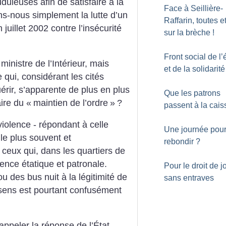
uduleuses afin de satisfaire à la
Face à Seillière-
s-nous simplement la lutte d’un
Raffarin, toutes e
juillet 2002 contre l’insécurité
sur la brèche
!
Front social de l’
inistre de l’Intérieur, mais
et de la solidarité
 qui, considérant les cités
érir, s’apparente de plus en plus
Que les patrons
aire du «
maintien de l’ordre
»
?
passent à la cais
violence - répondant à celle
Une journée pou
 le plus souvent et
rebondir
?
ceux qui, dans les quartiers de
lence étatique et patronale.
Pour le droit de j
u des bus nuit à la légitimité de
sans entraves
 sens est pourtant confusément
appeler la réponse de l’État