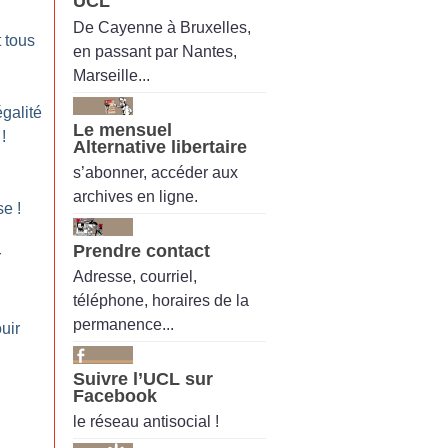
UCL
De Cayenne à Bruxelles,
t tous
en passant par Nantes,
Marseille...
égalité
Le mensuel
!
Alternative libertaire
s’abonner, accéder aux
archives en ligne.
se
!
Prendre contact
r
Adresse, courriel,
téléphone, horaires de la
permanence...
ouir
Suivre l’UCL sur
Facebook
le réseau antisocial !