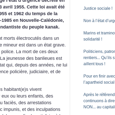
e l’état d’urgence décrété en
3 avril 1955.
Cette loi avait été
Justice sociale
!
1955 et 1962 du temps de la
4-1985 en Nouvelle-Calédonie,
Non à l’état d’ur
endantiste du peuple kanak.
Marins et tramino
t morts électrocutés dans un
solidarité
!
e mineur est dans un état grave.
 police.
La mort de ces deux
Politiciens, patro
rentiers... Qu’ils 
. La jeunesse des banlieues est
aillent tous
!
at qui, depuis des années, ne lui
ce policière, judiciaire, et de
Pour en finir ave
l’apartheid social
s habitant(e)s vivent
Après le référen
 eux ou leurs enfants, des
continuons à dire
au faciès, des arrestations
NON... au capita
c impunis, et des inculpations