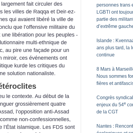
largement fait circuler des
personnes trans 
 les villes de Raqqa et Deir-ez-
LGBTI ont toujour
s qui avaient libéré la ville de
partie des milita
d’extrême gauch
clu que l’offensive militaire du
 une libération pour les peuples ­
Islande : Kvennaá
olutionnaire multi-ethnique de
ans plus tard, la l
c, au pire une façade pour un
continue
n miroir, ces événements ont
tique kurde les critiques du
8 Mars à Marseill
ne solution nationaliste.
Nous sommes for
fières et antifasci
téroclites
u le contexte. Au début de la
Congrès syndical
e
tinguer grossièrement quatre
enjeux du 54
co
Assad, l’opposition anti-Assad
de la CGT
s comme non-confessionnelles,
Nantes : Rencont
de l’État islamique. Les FDS sont