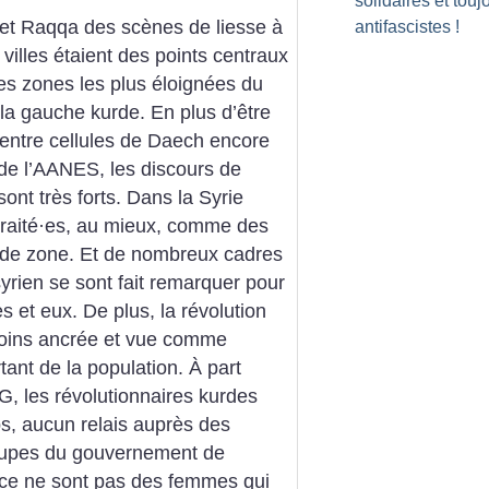
solidaires et touj
 et Raqqa des scènes de liesse à
antifascistes
!
villes étaient des points centraux
es zones les plus éloignées du
 la gauche kurde. En plus d’être
s entre cellules de Daech encore
é de l’AANES, les discours de
sont très forts. Dans la Syrie
raité
·
es, au mieux, comme des
nde zone. Et de nombreux cadres
yrien se sont fait remarquer pour
s et eux. De plus, la révolution
 moins ancrée et vue comme
ant de la population. À part
, les révolutionnaires kurdes
s, aucun relais auprès des
oupes du gouvernement de
r, ce ne sont pas des femmes qui