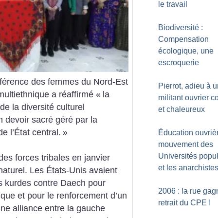
le travail
Biodiversité :
Compensation
écologique, une
escroquerie
nférence des femmes du Nord-Est
Pierrot, adieu à 
multi­ethnique a réaffirmé «
la
militant ouvrier c
e la diversité culturel
et chaleureux
n devoir sacré géré par la
 l’État central.
»
Éducation ouvrièr
mouvement des
Universités popul
s ­forces tribales en janvier
et les anarchiste
naturel. Les États-Unis avaient
ces kurdes contre Daech pour
2006 : la rue gag
nique et pour le renforcement d’un
retrait du CPE
!
ne alliance entre la gauche