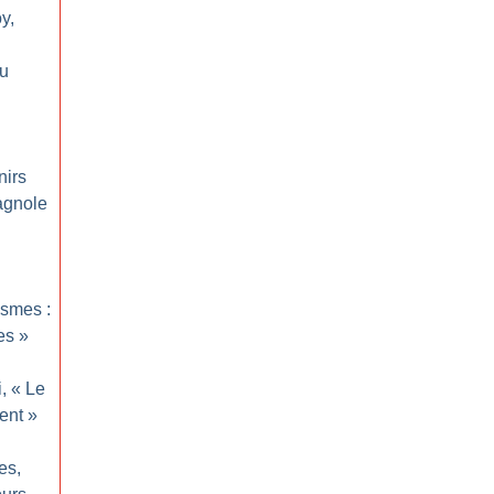
oy,
du
irs
agnole
smes :
es
»
, «
Le
ent
»
es,