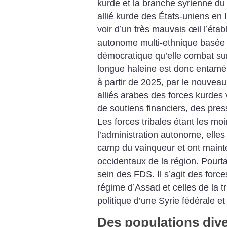
kurde et la branche syrienne du 
allié kurde des États-uniens en
voir d’un très mauvais œil l’éta
autonome multi-ethnique basée s
démocratique qu’elle combat sur
longue haleine est donc entamé 
à partir de 2025, par le nouveau
alliés arabes des forces kurde
de soutiens financiers, des pr
Les forces tribales étant les m
l’administration autonome, elles
camp du vainqueur et ont mainte
occidentaux de la région. Pourta
sein des FDS. Il s’agit des ­forc
régime d’Assad et celles de la t
politique d’une Syrie fédérale et 
Des populations div