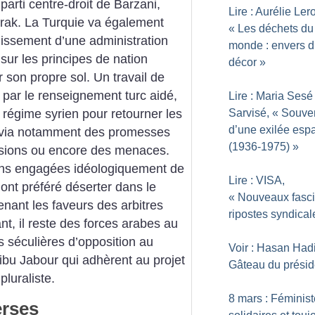
parti centre-droit de Barzani,
Lire : Aurélie Ler
 Irak. La Turquie va également
«
Les déchets du
blissement d’une administration
monde : envers 
ur les principes de nation
décor
»
 son propre sol. Un travail de
par le renseignement turc aidé,
Lire : Maria Sesé
 régime syrien pour retourner les
Sarvisé, «
Souven
d’une exilée esp
s via notamment des promesses
(1936-1975)
»
essions ou encore des menaces.
oins engagées idéologiquement de
Lire : VISA,
 ont préféré déserter dans le
«
Nouveaux fasci
nant les faveurs des arbitres
ripostes syndical
nt, il reste des forces arabes au
es séculières d’opposition au
Voir : Hasan Hadi
ribu Jabour qui adhèrent au projet
Gâteau du présid
pluraliste.
8 mars : Féminist
erses