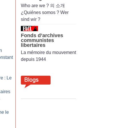
Who are we ? 의 소개
¿Quiénes somos ? Wer
sind wir ?
Fonds d’archives
communistes
libertaires
un
La mémoire du mouvement
onstant
depuis 1944
e : Le
aires
s
ne le