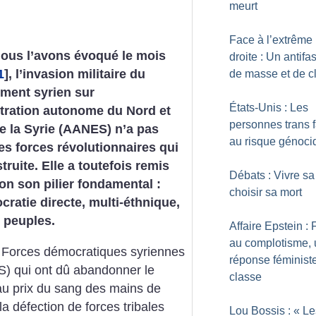
meurt
Face à l’extrême
us l’avons évoqué le mois
droite : Un antif
1
]
, l’invasion militaire du
de masse et de c
ment syrien sur
États-Unis : Les
tration autonome du Nord et
personnes trans 
de la Syrie (AANES) n’a pas
au risque génoci
les ­forces révolutionnaires qui
truite. Elle a toutefois remis
Débats : Vivre sa 
on son pilier fondamental :
choisir sa mort
ratie directe, multi-éthnique,
 peuples.
Affaire Epstein :
au complotisme,
s Forces démocratiques syriennes
réponse féministe
) qui ont dû abandonner le
classe
é au prix du sang des mains de
 défection de forces tribales
Lou Bossis : «
Le