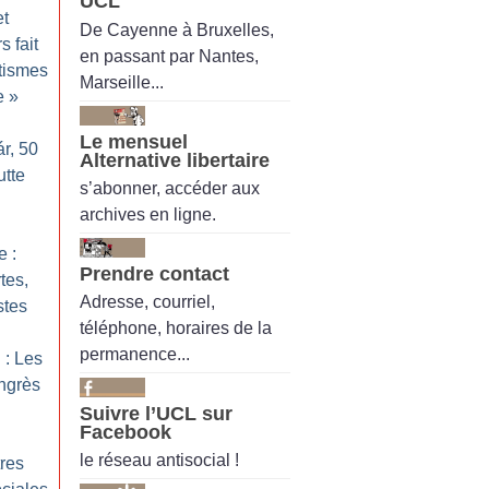
UCL
et
De Cayenne à Bruxelles,
s fait
en passant par Nantes,
ntismes
Marseille...
e
»
Le mensuel
r, 50
Alternative libertaire
utte
s’abonner, accéder aux
archives en ligne.
e :
Prendre contact
tes,
Adresse, courriel,
stes
téléphone, horaires de la
permanence...
 : Les
ngrès
Suivre l’UCL sur
Facebook
le réseau antisocial !
res