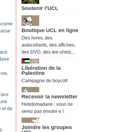
Soutenir l’UCL
ascisme
Boutique UCL en ligne
lasse
Des livres, des
autocollants, des affiches,
des DVD, des tee-shirts...
face
daire
Libération de la
Palestine
vie,
Campagne de boycott
 Face
Recevoir la newsletter
 une
Hebdomadaire : vous ne
 et de
serez pas envahi·e !
Joindre les groupes
s