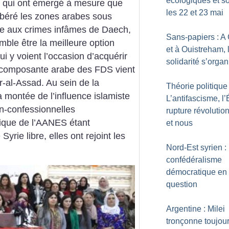
écologiques et s
es qui ont émergé à mesure que
les 22 et 23 mai
 libéré les zones arabes sous
ace aux crimes infâmes de Daech,
Sans-papiers : A
mble être la meilleure option
et à Ouistreham, 
ui y voient l’occasion d’acquérir
solidarité s’organ
 composante arabe des FDS vient
r-al-Assad. Au sein de la
Théorie politique 
a montée de l’influence islamiste
L’antifascisme, l’É
on-confessionnelles
rupture révolutio
gique de l’AANES étant
et nous
yrie libre, elles ont rejoint les
Nord-Est syrien :
confédéralisme
démocratique en
question
Argentine : Milei
tronçonne toujour