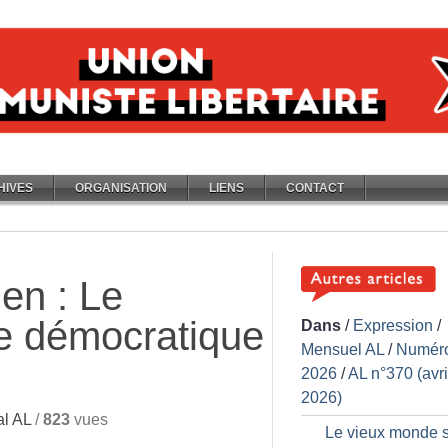
HIVES
ORGANISATION
LIENS
CONTACT
ien : Le
e démocratique
Dans
/
Expression
/
Mensuel AL
/
Numér
2026
/
AL n°370 (avri
2026)
l AL
/
823
vues
Le vieux monde 