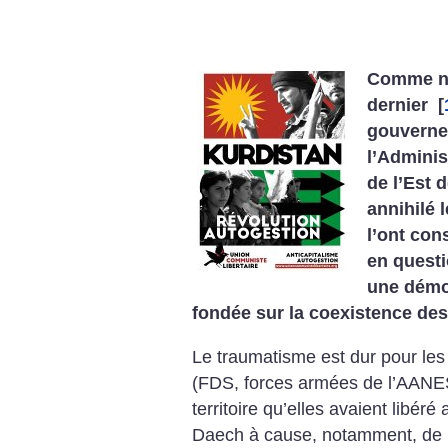
Comme no
dernier
[
gouverne
l’Adminis
de l’Est 
annihilé 
l’ont cons
en questi
une démoc
fondée sur la coexistence des
Le traumatisme est dur pour le
(FDS, forces armées de l’AANES
territoire qu’elles avaient libér
Daech à cause, notamment, de la