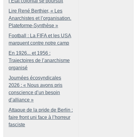
l’État colonial se poursuit
Lire René Berthier, «
Les
Anarchistes et l’organisation.
Plateforme-Synthèse
»
Football : La FIFA et les USA
marquent contre notre camp
En 1926... et 1956 :
Trajectoires de l’anarchisme
organisé
Journées écosyndicales
2026 : «
Nous avons pris
conscience d’un besoin
d’alliance
»
Attaque de la pride de Berlin :
faire front uni face à l’horreur
fasciste