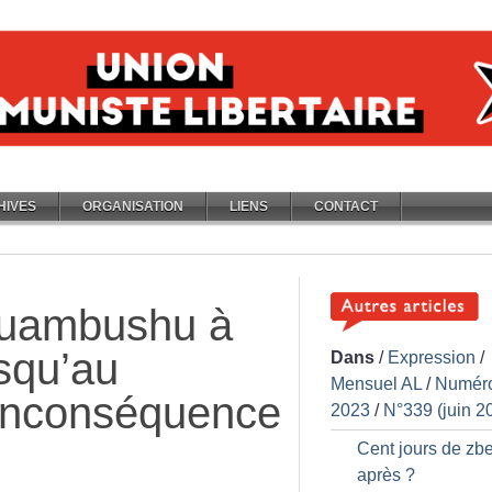
HIVES
ORGANISATION
LIENS
CONTACT
Wuambushu à
usqu’au
Dans
/
Expression
/
Mensuel AL
/
Numér
’inconséquence
2023
/
N°339 (juin 2
Cent jours de zbe
après
?