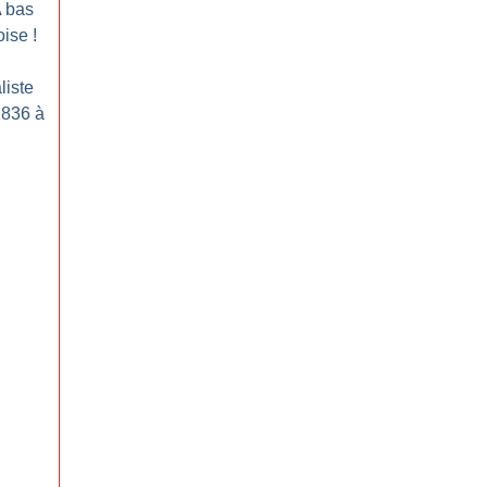
 bas
oise
!
liste
1836 à