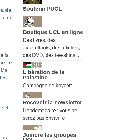
Soutenir l’UCL
bushu
squ’au
Boutique UCL en ligne
Des livres, des
autocollants, des affiches,
des DVD, des tee-shirts...
de la
ine Le
Mai
Libération de la
Palestine
 les
Campagne de boycott
Recevoir la newsletter
e et
Hebdomadaire : vous ne
serez pas envahi·e !
Joindre les groupes
ions