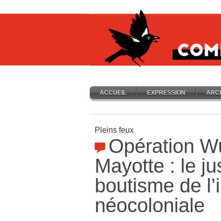
ACCUEIL
EXPRESSION
ARC
Pleins feux
Opération 
Mayotte : le j
boutisme de l
néocoloniale