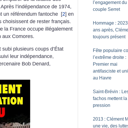
l’engagement du
. Après l’indépendance de 1974,
couple Serret
tient un référendum fantoche
[
2
]
en
 choisissent de rester français.
Hommage : 2023
e la France occupe illégalement
ans après, Cléme
on aux Comores.
toujours présent
t subi plusieurs coups d’État
Fête populaire co
suivi leur indépendance,
l’extrême droite :
mercenaire Bob Denard,
Premier mai
antifasciste et uni
au Havre
Saint-Brévin : Le
fachos mettent la
pression
2013 : Clément M
une vie, des lutte