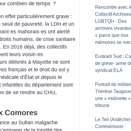
 pour combien de temps
?
Rencontre avec l
Collectif Archives
 en effet particulièrement grave :
LGBTQI+ : Des
e seuil de pauvreté, la LDH et un
archives vivantes
nant
·
es mahorais
·
es ont alerté
«
parce que nos
droits humains, de crise sanitaire
mémoires se meu
 En 2016 déjà, des collectifs
ent leurs voisin
·
es
Euskadi Sud : Ca
ours délivrés à Mayotte ne sont
de grève- arme d
res français et le droit du sol y
syndicat ELA
 médicale d’État et depuis le
et infantiles du département sont
Portrait de militan
Thérèse Taugour
es de se rendre au CHU,
une «
midinette
»
tribune
ux Comores
Le Teil (Ardèche) 
rance au Sultan malgache
Commémorer
’emparer de la totalité des