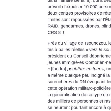
dans l’affaire Benalla), qui a déb
prévoit d’expulser 10 000 perso
deux centres provisoires de réte
limites sont repoussées par l’Ét
RAID, gendarmes, drones, blind
CRS 8
!
Près du village de Tsoundzou, le
tirs à balles réelles
«
vers le sol 
président du Conseil départemen
jeunes immigré
·
es Comorien
·
ne
«
[faudra]
peut-être en tuer
»
, u
a même quelque peu indigné la c
surenchères du RN évoquant leu
cette opération militaro-policière
la généralisation de ce type de 
des milliers de personnes et ras
se heurtent pourtant encore à q