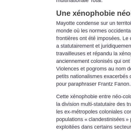
multinationale Total.
Une xénophobie néol
Mayotte condense sur un territo
monde où les normes occidentale
frontières ont été imposées. Le 
a statutairement et juridiquement
travailleuses et répandu la xén
anciennement colonisés qui ont 
Violences et pogroms au nom de 
petits nationalismes exacerbés 
pour paraphraser Frantz Fanon.
Cette xénophobie entre néo-col
la division multi-statutaire des t
les ex-métropoles coloniales co
populations «
clandestinisées
» 
exploitées dans certains secteur