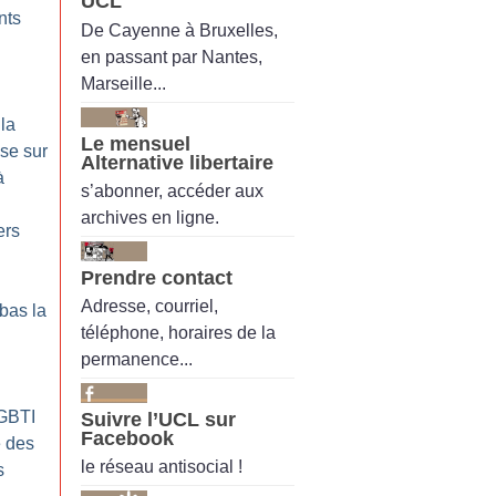
UCL
nts
De Cayenne à Bruxelles,
en passant par Nantes,
Marseille...
 la
Le mensuel
se sur
Alternative libertaire
à
s’abonner, accéder aux
archives en ligne.
ers
Prendre contact
Adresse, courriel,
 bas la
téléphone, horaires de la
permanence...
GBTI
Suivre l’UCL sur
Facebook
e des
le réseau antisocial !
s