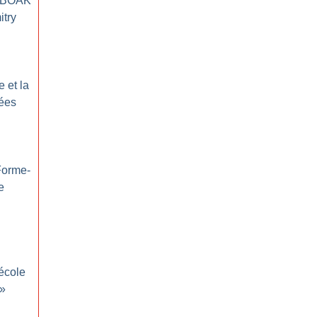
 BOAK
itry
 et la
dées
Forme-
e
école
»