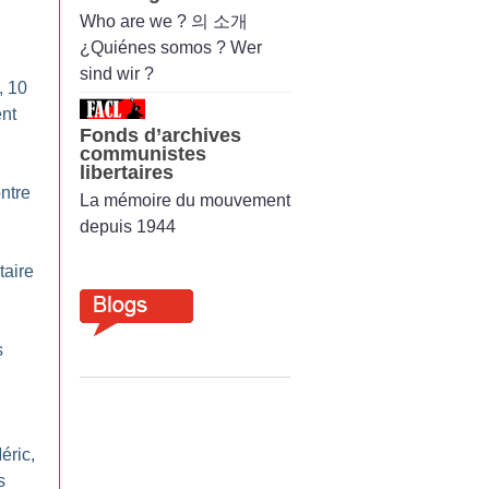
Who are we ? 의 소개
¿Quiénes somos ? Wer
sind wir ?
, 10
nt
Fonds d’archives
communistes
libertaires
ntre
La mémoire du mouvement
depuis 1944
taire
s
éric,
s