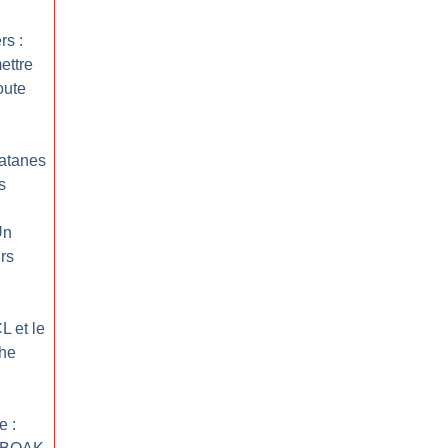
rs :
ettre
oute
latanes
s
Un
urs
L et le
che
e :