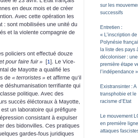
utée le 23 avril. L’État français
sur les mouveme
nnes en deux mois et de créer
successifs
ntion. Avec cette opération les
at : sont mobilisées une unité du
Entretien :
és et la violente compagnie de
«
L’inscription de
Polynésie françai
la liste des pays 
s policiers ont effectué douze
décoloniser : une
et pour faire fuir
»
[
1
]
. Le Vice-
première étape v
tal de Mayotte a qualifié les
l’indépendance
»
s de
«
terroristes
»
et affirme qu’il
ne déshumanisation terrifiante qui
Existransinter : A
lasse politique. Avec des
transphobie et le
racisme d’Etat
rs succès éléctoraux à Mayotte,
 est un laboratoire qui préfigure
Le mouvement L
répression consistant à expulser
en première lign
er des bidonvilles. Ces pratiques
attaques fasciste
uelques gardes-fous juridiques