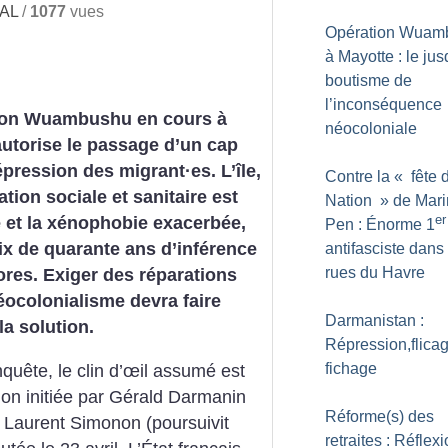
 AL
/
1077
vues
Opération Wuam
à Mayotte : le ju
boutisme de
l’inconséquence
ion Wuambushu en cours à
néocoloniale
utorise le passage d’un cap
épression des migrant
·
es. L’île,
Contre la «
fête 
ation sociale et sanitaire est
Nation
» de Mar
er
 et la xénophobie exacerbée,
Pen : Énorme 1
rix de quarante ans d’inférence
antifasciste dans
rues du Havre
res. Exiger des réparations
éocolonialisme devra faire
Darmanistan :
la solution.
Répression,flicag
fichage
uête, le clin d’œil assumé est
ation initiée par Gérald Darmanin
Réforme(s) des
 Laurent Simonon (poursuivit
retraites : Réflex