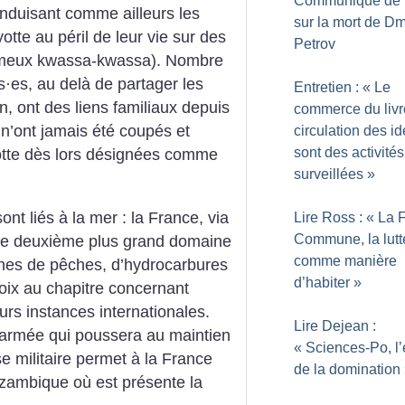
Communiqué de
duisant comme ailleurs les
sur la mort de Dm
tte au péril de leur vie sur des
Petrov
fameux kwassa-kwassa). Nombre
s
·
es, au delà de partager les
Entretien : «
Le
n, ont des liens familiaux depuis
commerce du livre
s n’ont jamais été coupés et
circulation des i
sont des activités
yotte dès lors désignées comme
surveillées
»
ont liés à la mer : la France, via
Lire Ross : «
La 
Commune, la lutt
le deuxième plus grand domaine
comme manière
zones de pêches, d’hydrocarbures
d’habiter
»
voix au chapitre concernant
urs instances internationales.
Lire Dejean :
 l’armée qui poussera au maintien
«
Sciences-Po, l’
se militaire permet à la France
de la domination
ozambique où est présente la