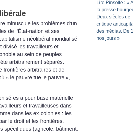
Lire Pinsolle : «
A
la presse bourge
ibérale
Deux siècles de
ire minuscule les problèmes d’un
critique anticapita
s de l’État-nation et ses
des médias. De 
nos jours
»
capitalisme néolibéral mondialisé
 divisé les travailleurs et
ophobie au sein de peuples
été arbitrairement séparés.
frontières arbitraires et de
où «
le pauvre tue le pauvre
»,
onisé
·
es a pour base matérielle
ravailleurs et travailleuses dans
mme dans les ex-colonies : les
par le droit et les frontières,
s spécifiques (agricole, bâtiment,