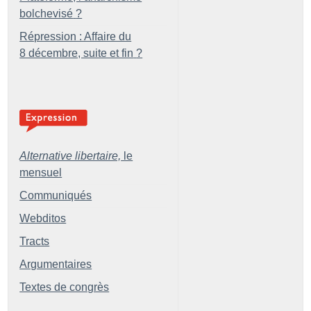
bolchevisé
?
Répression : Affaire du
8 décembre, suite et fin
?
Alternative libertaire,
le
mensuel
Communiqués
Webditos
Tracts
Argumentaires
Textes de congrès