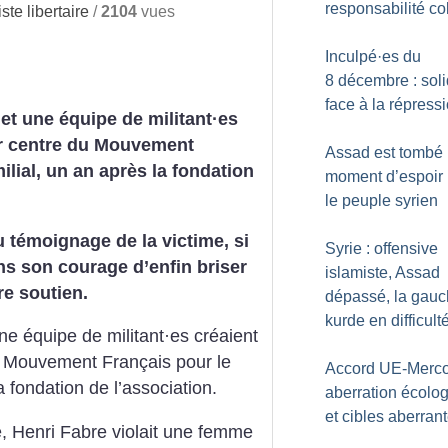
responsabilité co
te libertaire
/
2104
vues
Inculpé
·
es du
8 décembre : soli
face à la répress
 et une équipe de militant
·
es
er centre du Mouvement
Assad est tombé 
lial, un an après la fondation
moment d’espoir
le peuple syrien
 témoignage de la victime, si
Syrie : offensive
s son courage d’enfin briser
islamiste, Assad
re soutien.
dépassé, la gau
kurde en difficult
ne équipe de militant
·
es créaient
u Mouvement Français pour le
Accord UE-Merco
 fondation de l’association.
aberration écolo
et cibles aberran
 Henri Fabre violait une femme