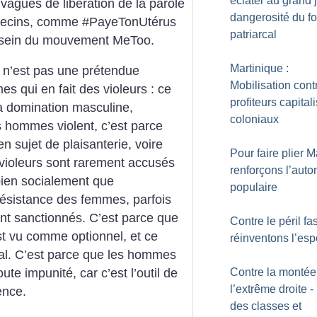
éclater au grand j
 vagues de libération de la parole
dangerosité du f
édecins, comme #PayeTonUtérus
patriarcal
 sein du mouvement MeToo.
Martinique :
Ce n’est pas une prétendue
Mobilisation cont
s qui en fait des violeurs : ce
profiteurs capitali
la domination masculine,
coloniaux
es hommes violent, c’est parce
en sujet de plaisanterie, voire
Pour faire plier 
violeurs sont rarement accusés
renforçons l’aut
ien socialement que
populaire
résistance des femmes, parfois
nt sanctionnés. C’est parce que
Contre le péril fa
t vu comme optionnel, et ce
réinventons l’esp
cal. C’est parce que les hommes
Contre la montée
ute impunité, car c’est l’outil de
l’extrême droite - 
ence.
des classes et