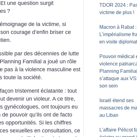
Et une question surgit
TDOR 2024 : Pa
res
?
victime de plus
!
émoignage de la victime, si
Macron à Rabat :
son courage d’enfin briser ce
L’impérialisme fr
tien.
en visite diploma
sible par des décennies de lutte
Pouvoir médical 
 Planning Familial a joué un rôle
violence patriarca
 pas à la violence masculine est
Planning Familia
toute la société.
s’attaque aux V
son sein
 façon tristement éclatante : tout
 devenir un violeur. A ce titre,
Israël étend ses
es gynécologues, ont toujours eu
massacres de m
n de pouvoir qu’ils ont de facto
au Liban
es opportunités. Si les chiffres
L’affaire Pélicot fa
nces sexuelles en consultation, ce