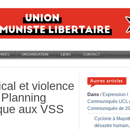
HIVES
ORGANISATION
LIENS
CONTACT
cal et violence
e Planning
Dans
/
Expression
/
Communiqués UCL
taque aux VSS
Communiqués de 2
Cyclone à Mayott
désastre humain,