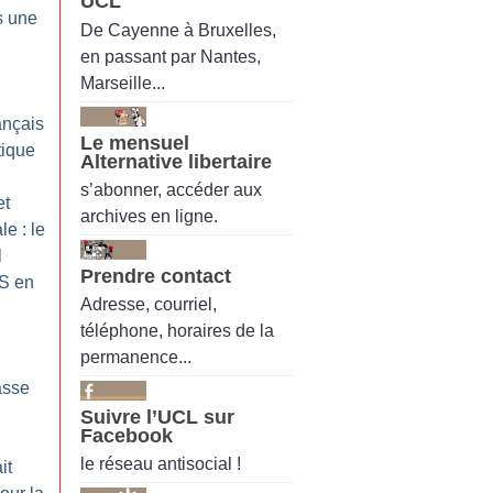
UCL
s une
De Cayenne à Bruxelles,
en passant par Nantes,
Marseille...
ançais
Le mensuel
tique
Alternative libertaire
s’abonner, accéder aux
et
archives en ligne.
le : le
l
Prendre contact
SS en
Adresse, courriel,
téléphone, horaires de la
permanence...
asse
Suivre l’UCL sur
Facebook
le réseau antisocial !
it