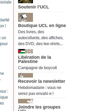
loniale
Soutenir l’UCL
darité
Boutique UCL en ligne
ion
!
Des livres, des
autocollants, des affiches,
: un
des DVD, des tee-shirts...
 pour
Libération de la
Palestine
Campagne de boycott
che
é
Recevoir la newsletter
Hebdomadaire : vous ne
sur :
serez pas envahi·e !
gique
tes
Joindre les groupes