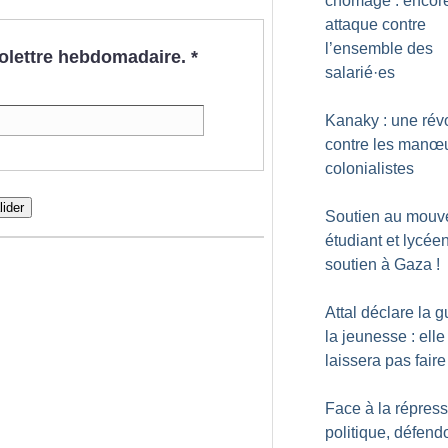
chômage : encor
attaque contre
l’ensemble des
nfolettre hebdomadaire.
*
salarié
·
es
Kanaky : une rév
contre les manœ
colonialistes
lider
Soutien au mouv
étudiant et lycée
soutien à Gaza
!
Attal déclare la g
la jeunesse : elle
laissera pas faire
Face à la répres
politique, défend