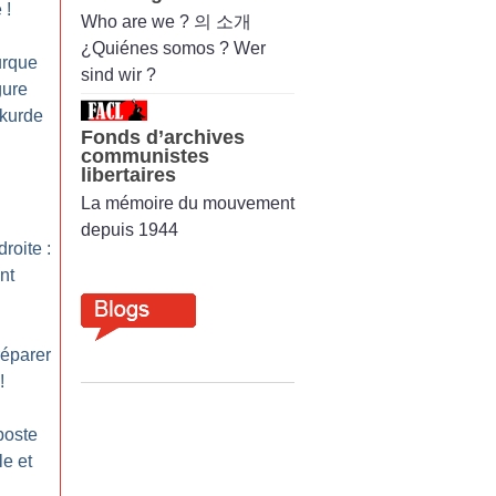
e
!
Who are we ? 의 소개
¿Quiénes somos ? Wer
urque
sind wir ?
gure
 kurde
Fonds d’archives
communistes
libertaires
La mémoire du mouvement
depuis 1944
roite :
nt
réparer
!
poste
le et