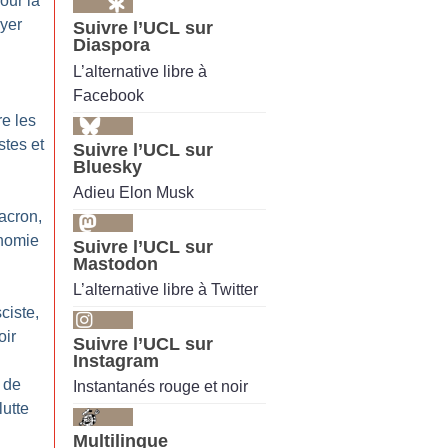
our la
oyer
Suivre l’UCL sur
Diaspora
L’alternative libre à
Facebook
re les
stes et
Suivre l’UCL sur
Bluesky
Adieu Elon Musk
Macron,
onomie
Suivre l’UCL sur
Mastodon
L’alternative libre à Twitter
sciste,
oir
Suivre l’UCL sur
Instagram
 de
Instantanés rouge et noir
lutte
Multilingue