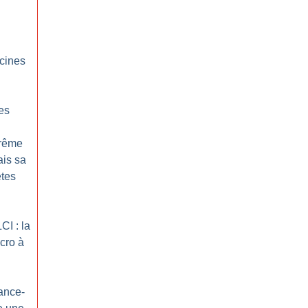
acines
es
trême
ais sa
êtes
CI : la
cro à
ance-