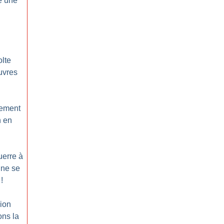
e une
olte
uvres
ement
n en
uerre à
 ne se
!
sion
ons la