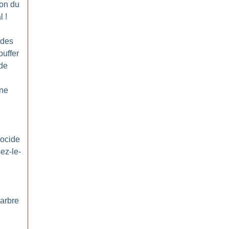
ion du
l
!
udes
ouffer
rde
une
nocide
ez-le-
’arbre