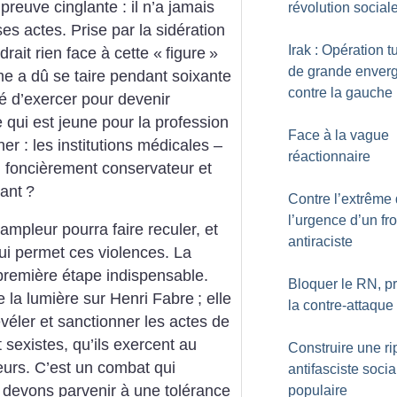
preuve cinglante : il n’a jamais
révolution social
es actes. Prise par la sidération
Irak : Opération t
rait rien face à cette «
figure
»
de grande enver
me a dû se taire pendant soixante
contre la gauche
é d’exercer pour devenir
 qui est jeune pour la profession
Face à la vague
r : les institutions médicales –
réactionnaire
, foncièrement conservateur et
rant
?
Contre l’extrême d
l’urgence d’un fro
mpleur pourra faire reculer, et
antiraciste
qui permet ces violences. La
a première étape indispensable.
Bloquer le RN, p
re la lumière sur Henri Fabre
; elle
la contre-attaque
évéler et sanctionner les actes de
sexistes, qu’ils exercent au
Construire une ri
leurs. C’est un combat qui
antifasciste socia
s devons parvenir à une tolérance
populaire