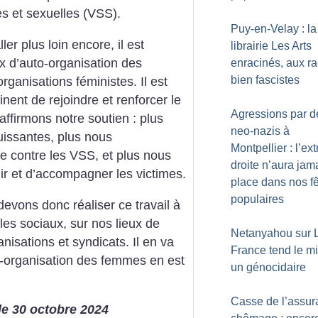
es et sexuelles (VSS).
Puy-en-Velay : la
ller plus loin encore, il est
librairie Les Arts
x d’auto-organisation des
enracinés, aux r
bien fascistes
rganisations féministes. Il est
ent de rejoindre et renforcer le
Agressions par d
affirmons notre soutien : plus
neo-nazis à
issantes, plus nous
Montpellier : l’ex
ce contre les VSS, et plus nous
droite n’aura jam
r et d’accompagner les victimes.
place dans nos f
populaires
evons donc réaliser ce travail à
les sociaux, sur nos lieux de
Netanyahou sur L
nisations et syndicats. Il en va
France tend le mi
to-organisation des femmes en est
un génocidaire
Casse de l’assur
le 30 octobre 2024