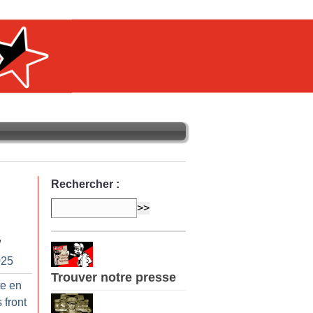
Rechercher :
/
025
Trouver notre presse
te en
 front