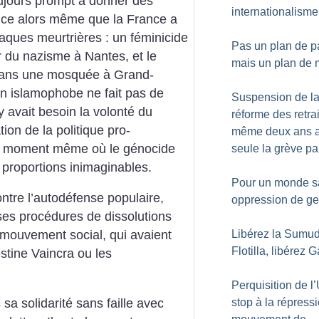
oujours prompt à donner des
internationalisme
t ce alors même que la France a
aques meurtrières : un féminicide
Pas un plan de p
 du nazisme à Nantes, et le
mais un plan de 
dans une mosquée à Grand-
n islamophobe ne fait pas de
Suspension de l
 y avait besoin la volonté du
réforme des retrai
tion de la politique pro-
même deux ans a
 au moment même où le génocide
seule la grève pa
 proportions inimaginables.
Pour un monde s
contre l’autodéfense populaire,
oppression de ge
ses procédures de dissolutions
Libérez la Sumu
 mouvement social, qui avaient
Flotilla, libérez 
estine Vaincra ou les
Perquisition de l
a solidarité sans faille avec
stop à la répress