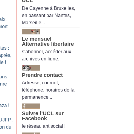
UCL
De Cayenne à Bruxelles,
en passant par Nantes,
aix,
Marseille...
mort
Le mensuel
a
Alternative libertaire
tes :
s’abonner, accéder aux
près,
archives en ligne.
ie
!
Prendre contact
ans
Adresse, courriel,
nre
téléphone, horaires de la
permanence...
d
Gaza
!
Suivre l’UCL sur
Facebook
’UJFP :
le réseau antisocial !
ion du