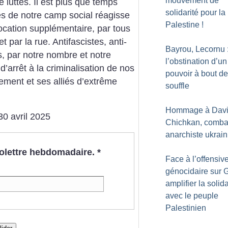
mouvement de
luttes. Il est plus que temps
solidarité pour la
 de notre camp social réagisse
Palestine
!
ocation supplémentaire, par tous
t par la rue. Antifascistes, anti-
Bayrou, Lecornu 
es, par notre nombre et notre
l’obstination d’un
’arrêt à la criminalisation de nos
pouvoir à bout de
nement et ses alliés d’extrême
souffle
Hommage à Dav
30 avril 2025
Chichkan, comba
anarchiste ukrain
nfolettre hebdomadaire.
*
Face à l’offensiv
génocidaire sur 
amplifier la solida
avec le peuple
Palestinien