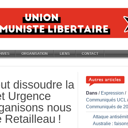
HIVES
ORGANISATION
LIENS
CONTACT
ut dissoudre la
et Urgence
Dans
/
Expression
/
Communiqués UCL
ganisons nous
Communiqués de 2
 Retailleau
!
Attaque antisémi
Australie : faisons