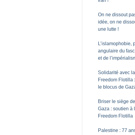
Iran
!
On ne dissout pa
idée, on ne disso
une lutte
!
L’islamophobie, p
angulaire du fas
et de l’impériali
Solidarité avec la
Freedom Flotilla 
le blocus de Gaz
Briser le siège d
Gaza : soutien à 
Freedom Flotilla
Palestine : 77 an