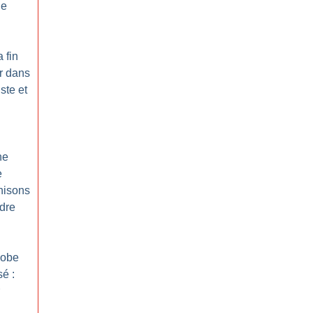
de
a fin
r dans
ste et
ne
e
nisons
dre
hobe
é :