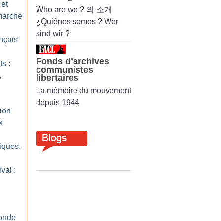
 et
Who are we ? 의 소개
 marche
¿Quiénes somos ? Wer
sind wir ?
ançais
Fonds d’archives
ts :
communistes
,
libertaires
La mémoire du mouvement
depuis 1944
sion
x
tiques.
val :
monde