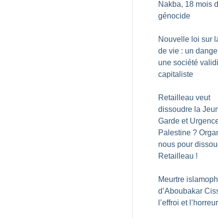
Nakba, 18 mois 
génocide
Nouvelle loi sur l
de vie : un dange
une société validi
capitaliste
Retailleau veut
dissoudre la Jeu
Garde et Urgenc
Palestine
? Orga
nous pour dissou
Retailleau
!
Meurtre islamop
d’Aboubakar Ciss
l’effroi et l’horreur