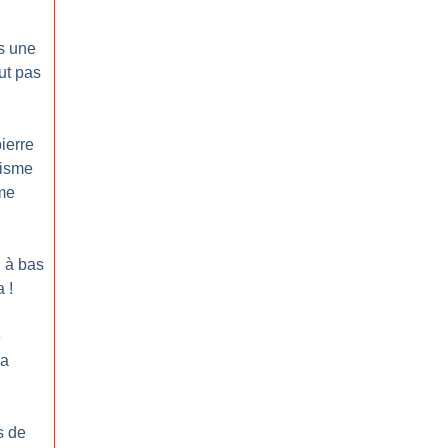
s une
ut pas
ierre
cisme
sme
: à bas
a
!
e
la
s de