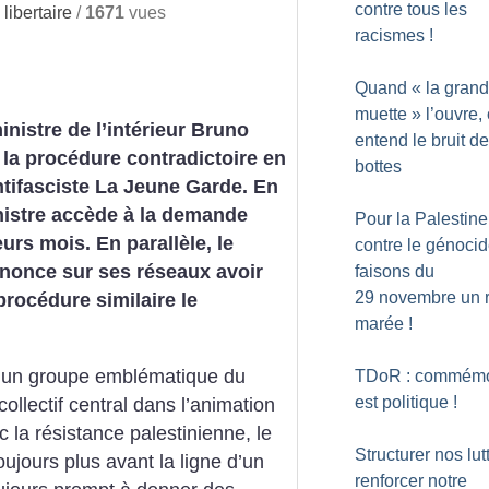
contre tous les
ibertaire
/
1671
vues
racismes
!
Quand «
la gran
muette
» l’ouvre,
inistre de l’intérieur Bruno
entend le bruit d
la procédure contradictoire en
bottes
tifasciste La Jeune Garde. En
nistre accède à la demande
Pour la Palestine
urs mois. En parallèle, le
contre le génocid
nnonce sur ses réseaux avoir
faisons du
29 novembre un r
procédure similaire le
marée
!
à un groupe emblématique du
TDoR : commémo
est politique
!
ollectif central dans l’animation
 la résistance palestinienne, le
Structurer nos lut
oujours plus avant la ligne d’un
renforcer notre