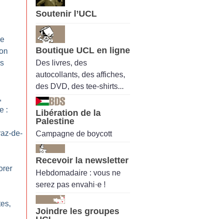
Soutenir l’UCL
de
Boutique UCL en ligne
 on
Des livres, des
es
autocollants, des affiches,
des DVD, des tee-shirts...
,
e :
Libération de la
Palestine
az-de-
Campagne de boycott
Recevoir la newsletter
rer
Hebdomadaire : vous ne
serez pas envahi·e !
tes,
Joindre les groupes