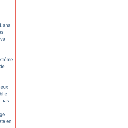
1 ans
es
 va
extrême
 de
deux
blie
e pas
age
ste en