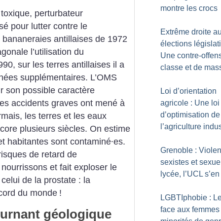
montre les crocs
toxique, perturbateur
sé pour lutter contre le
Extrême droite a
 bananeraies antillaises de 1972
élections législat
onale l’utilisation du
Une contre-offen
0, sur les terres antillaises il a
classe et de mas
nnées supplémentaires. L’OMS
r son possible caractère
Loi d’orientation
des accidents graves ont mené à
agricole : Une loi
d’optimisation de
ais, les terres et les eaux
l’agriculture indus
ncore plusieurs siècles. On estime
t habitantes sont contaminé⸱es.
Grenoble : Viole
risques de retard de
sexistes et sexue
nourrissons et fait exploser le
lycée, l’UCL s’en
lui de la prostate : la
record du monde
!
LGBTIphobie : L
face aux femmes 
tournant géologique