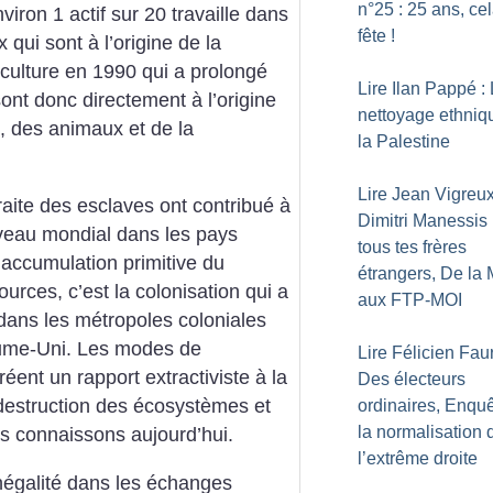
n°25 : 25 ans, ce
iron 1 actif sur 20 travaille dans
fête
!
 qui sont à l’origine de la
iculture en 1990 qui a prolongé
Lire Ilan Pappé :
 sont donc directement à l’origine
nettoyage ethniq
, des animaux et de la
la Palestine
Lire Jean Vigreux
raite des esclaves ont contribué à
Dimitri Manessis 
iveau mondial dans les pays
tous tes frères
’accumulation primitive du
étrangers, De la
ources, c’est la colonisation qui a
aux FTP-MOI
e dans les métropoles coloniales
aume-Uni. Les modes de
Lire Félicien Faur
éent un rapport extractiviste à la
Des électeurs
 destruction des écosystèmes et
ordinaires, Enquê
la normalisation 
s connaissons aujourd’hui.
l’extrême droite
négalité dans les échanges