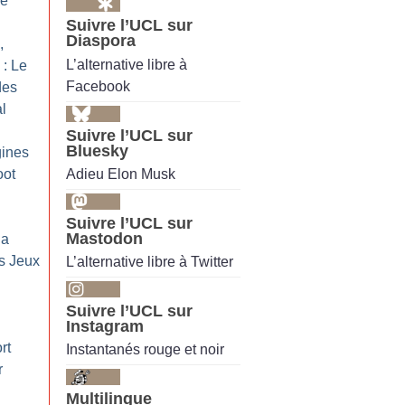
re
Suivre l’UCL sur
Diaspora
,
L’alternative libre à
: Le
Facebook
des
al
Suivre l’UCL sur
Bluesky
gines
Adieu Elon Musk
oot
Suivre l’UCL sur
Mastodon
da
es Jeux
L’alternative libre à Twitter
Suivre l’UCL sur
Instagram
rt
Instantanés rouge et noir
r
Multilingue