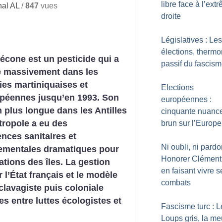
libre face à l’ext
al AL
/
847
vues
droite
Législatives : Les
élections, therm
écone est un pesticide qui a
passif du fascis
sé massivement dans les
es martiniquaises et
Elections
péennes jusqu’en 1993. Son
européennes :
on plus longue dans les Antilles
cinquante nuanc
tropole a eu des
brun sur l’Europe
nces sanitaires et
Ni oubli, ni pardo
ementales dramatiques pour
Honorer Clément
ations des îles. La gestion
en faisant vivre s
r l’État français et le modèle
combats
clavagiste puis coloniale
les entre luttes écologistes et
Fascisme turc : L
Loups gris, la me