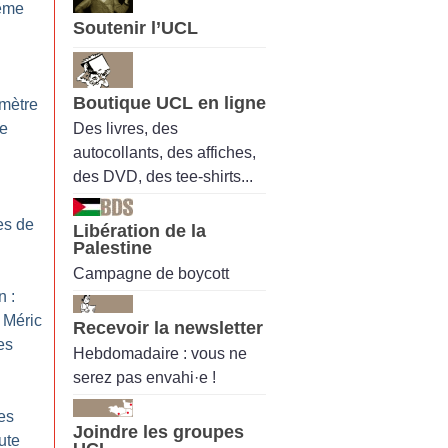
rême
Soutenir l’UCL
Boutique UCL en ligne
omètre
Des livres, des
me
autocollants, des affiches,
des DVD, des tee-shirts...
es de
Libération de la
Palestine
Campagne de boycott
n :
 Méric
Recevoir la newsletter
es
Hebdomadaire : vous ne
serez pas envahi·e !
es
Joindre les groupes
ute