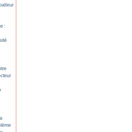
balleur
e :
sité
tre
ecteur
o
 a
stème