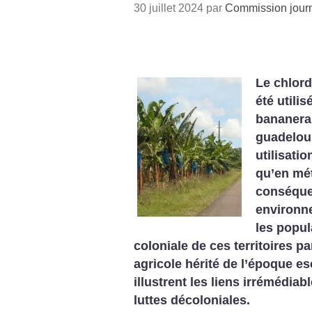
30 juillet 2024 par
Commission journ
Le chlord
été utili
bananerai
guadelou
utilisati
qu’en mé
conséque
environn
les popul
coloniale de ces territoires pa
agricole hérité de l’époque es
illustrent les liens irrémédiab
luttes décoloniales.