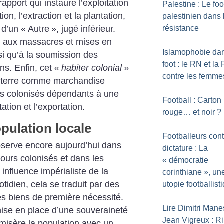
 rapport qui instaure l’exploitation
Palestine : Le foo
ion, l’extraction et la plantation,
palestinien dans 
 d’un «
Autre
», jugé inférieur.
résistance
t aux massacres et mises en
Islamophobie dan
i qu’à la soumission des
foot : le RN et la
s. Enfin, cet «
habiter colonial
»
contre les femme
 la terre comme marchandise
ires colonisés dépendants à une
Football : Carton
ation et l’exportation.
rouge… et noir
?
pulation locale
Footballeurs cont
erve encore aujourd’hui dans
dictature : La
oujours colonisés et dans les
«
démocratie
influence impérialiste de la
corinthiane
», un
idien, cela se traduit par des
utopie footballist
les biens de première nécessité.
Lire Dimitri Mane
mise en place d’une souveraineté
Jean Vigreux : R
 misère la population avec un