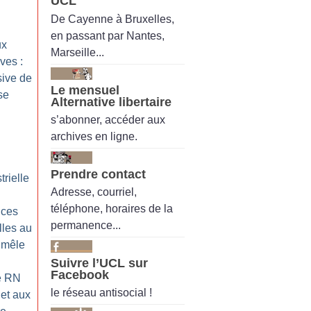
UCL
De Cayenne à Bruxelles,
en passant par Nantes,
ux
Marseille...
ives :
sive de
Le mensuel
se
Alternative libertaire
s’abonner, accéder aux
archives en ligne.
Prendre contact
trielle
Adresse, courriel,
téléphone, horaires de la
nces
permanence...
lles au
 mêle
Suivre l’UCL sur
Facebook
e RN
le réseau antisocial !
et aux