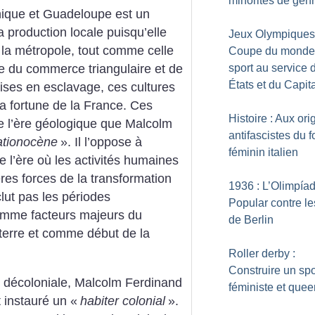
minorités de gen
nique et Guadeloupe est un
a production locale puisqu’elle
Jeux Olympiques
s la métropole, tout comme celle
Coupe du monde 
sport au service 
de du commerce triangulaire et de
États et du Capit
mises en esclavage, ces cultures
la fortune de la France. Ces
Histoire : Aux ori
e l’ère géologique que Malcolm
antifascistes du f
ationocène
». Il l’oppose à
féminin italien
e l’ère où les activités humaines
es forces de la transformation
1936 : L’Olimpía
lut pas les périodes
Popular contre l
comme facteurs majeurs du
de Berlin
terre et comme début de la
Roller derby :
Construire un spo
 décoloniale, Malcolm Ferdinand
féministe et quee
 instauré un «
habiter colonial
».