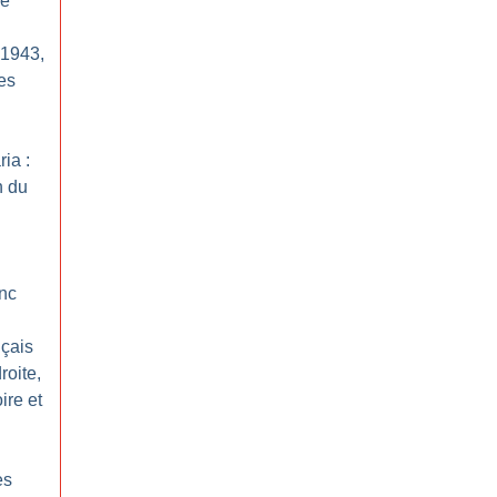
re
l 1943,
des
ria :
n du
onc
nçais
roite,
ire et
es