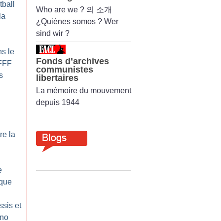
tball
Who are we ? 의 소개
la
¿Quiénes somos ? Wer
sind wir ?
s le
Fonds d’archives
 FFF
communistes
s
libertaires
La mémoire du mouvement
depuis 1944
re la
e
ique
ssis et
ino