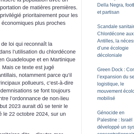
Della Negra, foot
xportation de matières premières.
et partisan
privilégié prioritairement pour les
s économiques plus proches
Scandale sanitair
Chlordécone aux
Antilles, la néces
de loi qui reconnaît la
d’une écologie
 dans l’utilisation du chlordécone
décoloniale
 en Guadeloupe et en Martinique
 Mais ce texte est jugé
Green Dock : Con
 antillais, notamment parce qu’il
l’expansion du s
incipaux pollueurs, c’est-à-dire
logistique, le
indemnisations se font toujours
mouvement écol
ntre l’ordonnance de non-lieu
mobilisé
but 2023 aurait dû se tenir le
Génocide en
té le 22 octobre 2024, sur un
Palestine : Israël
développé un sy