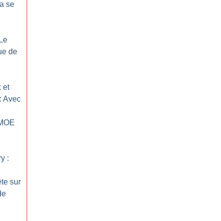
la se
 Le
ue de
 et
: Avec
 MOE
y :
te sur
de