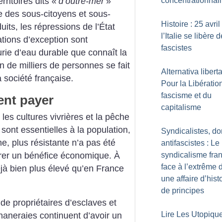
concentrationnai
ritoires dits «
d’outre-mer
»
e des sous-citoyens et sous-
Histoire : 25 avri
uits, les répressions de l’État
l’Italie se libère 
ations d’exception sont
fascistes
urie d’eau durable que connaît la
 de milliers de personnes se fait
Alternativa liberta
a société française.
Pour la Libératio
fascisme et du
ent payer
capitalisme
les cultures vivrières et la pêche
 sont essentielles à la population,
Syndicalistes, d
ne, plus résistante n’a pas été
antifascistes : Le
irer un bénéfice économique. À
syndicalisme fra
face à l’extrême d
déjà bien plus élevé qu’en France
une affaire d’histo
de principes
de propriétaires d’esclaves et
Lire Les Utopiqu
naneraies continuent d’avoir un