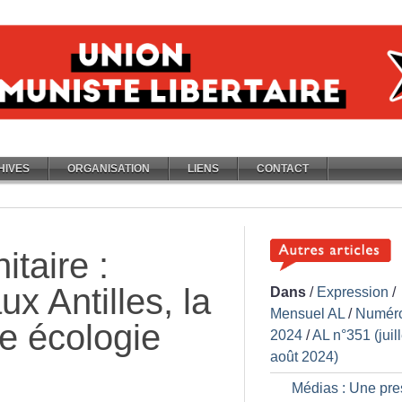
HIVES
ORGANISATION
LIENS
CONTACT
taire :
x Antilles, la
Dans
/
Expression
/
Mensuel AL
/
Numér
e écologie
2024
/
AL n°351 (juill
août 2024)
Médias : Une pre