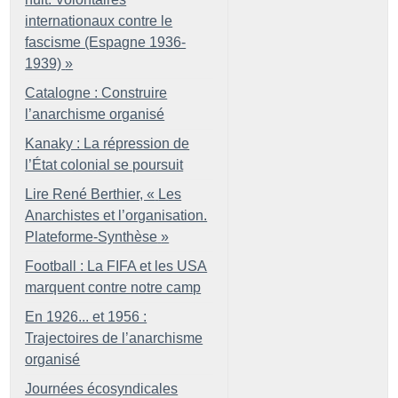
internationaux contre le
fascisme (Espagne 1936-
1939)
»
Catalogne : Construire
l’anarchisme organisé
Kanaky : La répression de
l’État colonial se poursuit
Lire René Berthier, «
Les
Anarchistes et l’organisation.
Plateforme-Synthèse
»
Football : La FIFA et les USA
marquent contre notre camp
En 1926... et 1956 :
Trajectoires de l’anarchisme
organisé
Journées écosyndicales