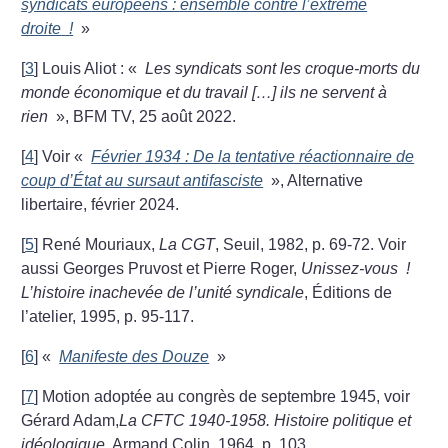
syndicats européens : ensemble contre l’extrême
droite
!
»
[
3
]
Louis Aliot : «
Les syndicats sont les croque-morts du
monde économique et du travail […] ils ne servent à
rien
», BFM TV, 25 août 2022.
[
4
]
Voir «
Février 1934 : De la tentative réactionnaire de
coup d’État au sursaut antifasciste
», Alternative
libertaire, février 2024.
[
5
]
René Mouriaux,
La CGT
, Seuil, 1982, p. 69-72. Voir
aussi Georges Pruvost et Pierre Roger,
Unissez-vous
!
L’histoire inachevée de l’unité syndicale
, Éditions de
l’atelier, 1995, p. 95-117.
[
6
]
«
Manifeste des Douze
»
[
7
]
Motion adoptée au congrès de septembre 1945, voir
Gérard Adam,
La CFTC 1940-1958. Histoire politique et
idéologique
, Armand Colin, 1964, p. 103.