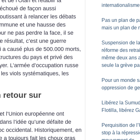
t de l’Otan et rétablir la
internationalisme
 échoué de façon aussi
outissant à relancer les débats
Pas un plan de p
ommune et une hausse des
mais un plan de 
r ne pas perdre la face, il se
e résultat, c’est une guerre
Suspension de l
ui a causé plus de 500.000 morts,
réforme des retrai
tructures du pays et privé des
même deux ans a
oyer. L’armée d’occupation russe
seule la grève pa
 les viols systématiques, les
Pour un monde s
oppression de ge
 retour sur
Libérez la Sumu
Flotilla, libérez 
 et l’Union européenne ont
dans l’idée qu’une défaite de
Perquisition de l
loc occidental. Historiquement, en
stop à la répress
me a toujours fait les choux gras