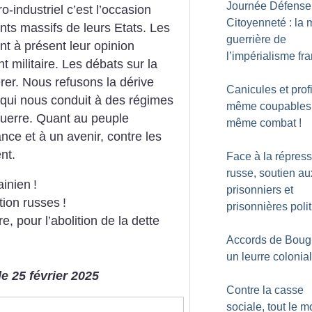
Journée Défense
ro-industriel c’est l’occasion
Citoyenneté : la
nts massifs de leurs Etats. Les
guerrière de
nt à présent leur opinion
l’impérialisme fr
 militaire. Les débats sur la
er. Nous refusons la dérive
Canicules et profi
ue qui nous conduit à des régimes
même coupables
 guerre. Quant au peuple
même combat
!
ance et à un avenir, contre les
nt.
Face à la répres
russe, soutien au
ainien
!
prisonniers et
tion russes
!
prisonnières poli
e, pour l’abolition de la dette
Accords de Bougi
un leurre colonial
e 25 février 2025
Contre la casse
sociale, tout le 