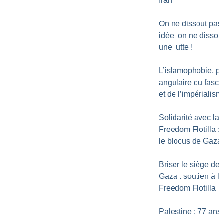
Iran
!
On ne dissout pa
idée, on ne disso
une lutte
!
L’islamophobie, p
angulaire du fas
et de l’impériali
Solidarité avec la
Freedom Flotilla 
le blocus de Gaz
Briser le siège d
Gaza : soutien à 
Freedom Flotilla
Palestine : 77 an