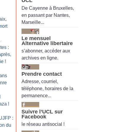
UCL
De Cayenne à Bruxelles,
en passant par Nantes,
aix,
Marseille...
mort
Le mensuel
a
Alternative libertaire
tes :
s’abonner, accéder aux
près,
archives en ligne.
ie
!
Prendre contact
ans
Adresse, courriel,
nre
téléphone, horaires de la
permanence...
d
Gaza
!
Suivre l’UCL sur
Facebook
’UJFP :
le réseau antisocial !
ion du