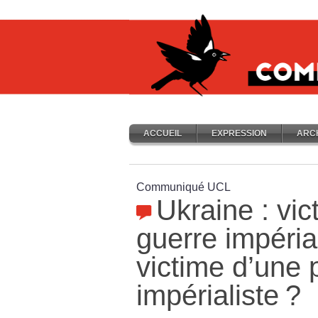
ACCUEIL
EXPRESSION
ARC
Communiqué UCL
Ukraine : vic
guerre impérial
victime d’une 
impérialiste
?