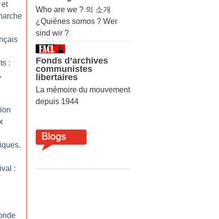
 et
Who are we ? 의 소개
 marche
¿Quiénes somos ? Wer
sind wir ?
ançais
Fonds d’archives
ts :
communistes
,
libertaires
La mémoire du mouvement
depuis 1944
sion
x
tiques.
val :
monde