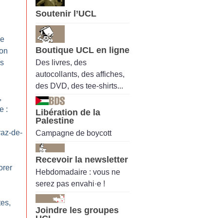
Soutenir l’UCL
de
Boutique UCL en ligne
 on
Des livres, des
es
autocollants, des affiches,
des DVD, des tee-shirts...
,
e :
Libération de la
Palestine
az-de-
Campagne de boycott
Recevoir la newsletter
rer
Hebdomadaire : vous ne
serez pas envahi·e !
tes,
Joindre les groupes