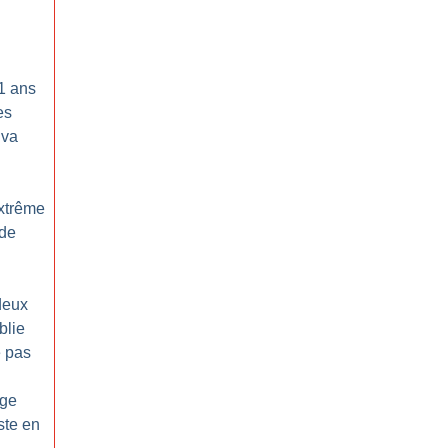
1 ans
es
 va
extrême
 de
deux
blie
e pas
age
ste en