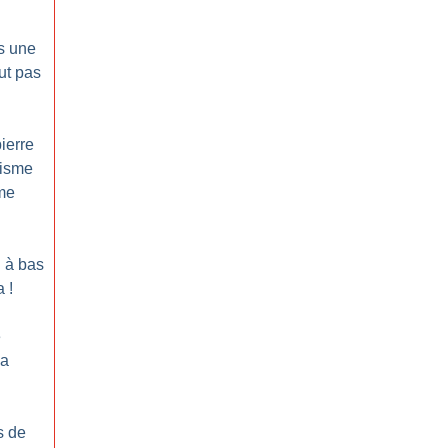
s une
ut pas
ierre
cisme
sme
: à bas
a
!
e
la
s de