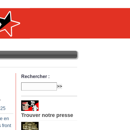
Rechercher :
/
025
Trouver notre presse
te en
 front