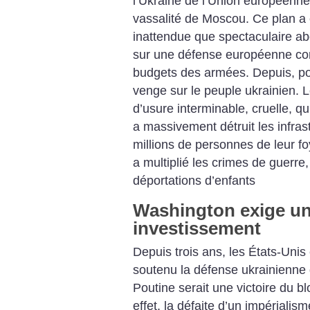
l’Ukraine de l’Union européenne e
vassalité de Moscou. Ce plan a
inattendue que spectaculaire ab
sur une défense européenne c
budgets des armées. Depuis, pou
venge sur le peuple ukrainien. L
d’usure interminable, cruelle, q
a massivement détruit les infras
millions de personnes de leur f
a multiplié les crimes de guerre,
déportations d’enfants
Washington exige un
investissement
Depuis trois ans, les États-Unis
soutenu la défense ukrainienne 
Poutine serait une victoire du b
effet, la défaite d’un impérialis