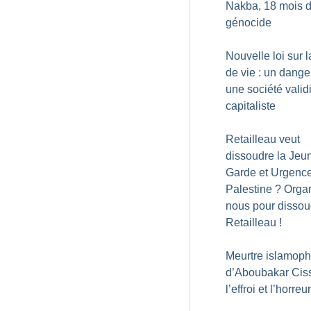
Nakba, 18 mois 
génocide
Nouvelle loi sur l
de vie : un dange
une société validi
capitaliste
Retailleau veut
dissoudre la Jeu
Garde et Urgenc
Palestine
? Orga
nous pour dissou
Retailleau
!
Meurtre islamop
d’Aboubakar Ciss
l’effroi et l’horreur