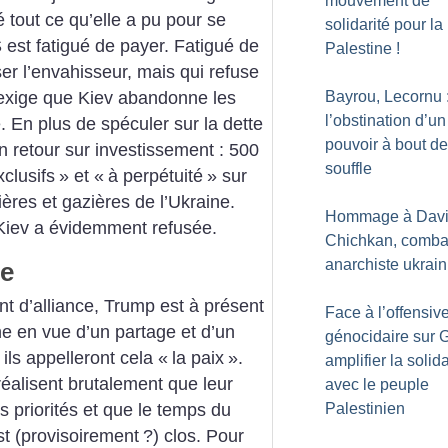
mouvement de
 tout ce qu’elle a pu pour se
solidarité pour la
 est fatigué de payer. Fatigué de
Palestine
!
er l’envahisseur, mais qui refuse
Bayrou, Lecornu 
exige que Kiev abandonne les
l’obstination d’un
. En plus de spéculer sur la dette
pouvoir à bout de
n retour sur investissement : 500
souffle
xclusifs
» et «
à perpétuité
» sur
ières et gazières de l’Ukraine.
Hommage à Dav
Kiev a évidemment refusée.
Chichkan, comba
anarchiste ukrain
te
t d’alliance, Trump est à présent
Face à l’offensiv
ne en vue d’un partage et d’un
génocidaire sur 
 ils appelleront cela «
la paix
».
amplifier la solida
éalisent brutalement que leur
avec le peuple
 priorités et que le temps du
Palestinien
st (provisoirement
?) clos. Pour