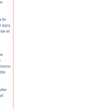
de
a fin
r dans
ste et
ne
e
nisons
dre
hobe
é :