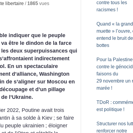
contre tous les
 libertaire
/
1865
vues
racismes
!
Quand «
la gran
muette
» l’ouvre,
le indiquer que le peuple
entend le bruit d
 va être le dindon de la farce
bottes
 les deux superpuissances qui
 s’affrontaient indirectement
Pour la Palestine
ol. En un spectaculaire
contre le génocid
ent d’alliance, Washington
faisons du
29 novembre un r
ain de s’aligner sur Moscou en
marée
!
découpage et d’un pillage
 de l’Ukraine.
TDoR : commémo
est politique
!
ier 2022, Poutine avait trois
pantin à sa solde à Kiev
; se faire
Structurer nos lut
du peuple ukrainien
; éloigner
renforcer notre