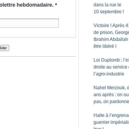
nfolettre hebdomadaire.
*
dans la rue le
10 septembre
!
Victoire
! Après 4
de prison, Georg
Ibrahim Abdallah
être libéré
!
lider
Loi Duplomb : l’
droite au service
l’agro-industrie
Nahel Merzouk, 
ans après : on ou
pas, on pardonn
Halte à l’engren
guerrier impériali