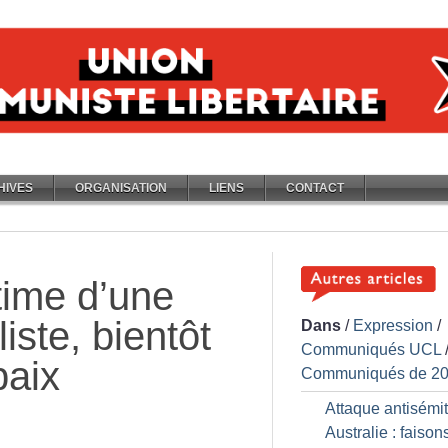
HIVES
ORGANISATION
LIENS
CONTACT
time d’une
iste, bientôt
Dans
/
Expression
/
Communiqués UCL
paix
Communiqués de 2
Attaque antisémi
Australie : faisons