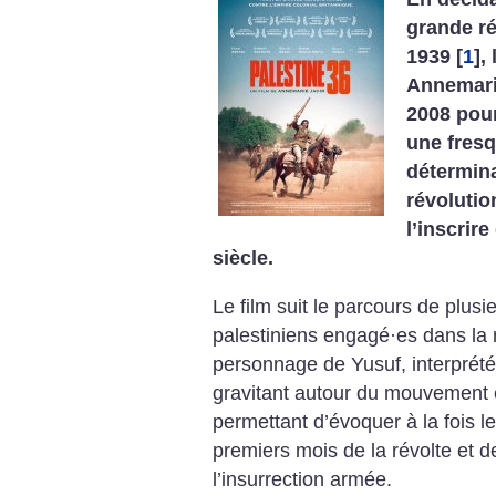
grande ré
1939
[
1
]
,
Annemarie
2008 pou
une fresq
détermin
révolutio
l’inscrir
siècle.
Le film suit le parcours de plusi
palestiniens engagé
·
es dans la 
personnage de Yusuf, interprét
gravitant autour du mouvement ent
permettant d’évoquer à la fois
premiers mois de la révolte et d
l’insurrection armée.