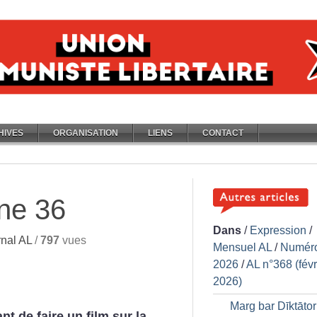
HIVES
ORGANISATION
LIENS
CONTACT
ine 36
Dans
/
Expression
/
nal AL
/
797
vues
Mensuel AL
/
Numér
2026
/
AL n°368 (févr
2026)
Marg bar Dīktātor
nt de faire un film sur la