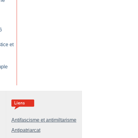
une
6
tice et
uple
Antifascisme et antimiltarisme
Antipatriarcat