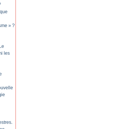
e
 que
sme
»
?
Le
i les
e
ouvelle
gie
estres.