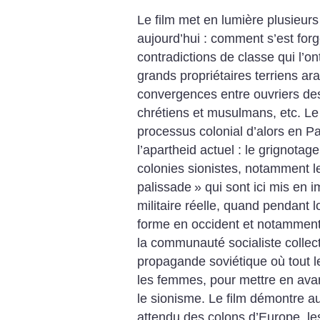
Le film met en lumière plusieur
aujourd’hui : comment s’est forg
contradictions de classe qui l’on
grands propriétaires terriens ar
convergences entre ouvriers des
chrétiens et musulmans, etc. Le
processus colonial d’alors en Pal
l’apartheid actuel : le grignotag
colonies sionistes, notamment l
palissade
» qui sont ici mis en
militaire réelle, quand pendant l
forme en occident et notamment
la communauté socialiste collect
propagande soviétique où tout le
les femmes, pour mettre en avan
le sionisme. Le film démontre a
attendu des colons d’Europe, le