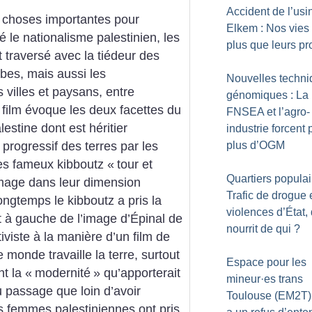
Accident de l’usi
s choses importantes pour
Elkem : Nos vies 
é le nationalisme palestinien, les
plus que leurs pro
t traversé avec la tiédeur des
abes, mais aussi les
Nouvelles techn
 villes et paysans, entre
génomiques : La
 film évoque les deux facettes du
FNSEA et l’agro-
estine dont est héritier
industrie forcent 
plus d’OGM
e progressif des terres par les
es fameux kibboutz «
tour et
Quartiers populai
 image dans leur dimension
Trafic de drogue 
ongtemps le kibboutz a pris la
violences d’État, 
 à gauche de l’image d’Épinal de
nourrit de qui
?
iviste à la manière d’un film de
 monde travaille la terre, surtout
Espace pour les
t la «
modernité
» qu’apporterait
mineur
·
es trans
u passage que loin d’avoir
Toulouse (EM2T) 
s femmes palestiniennes ont pris