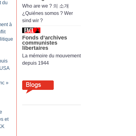
t du
Who are we ? 의 소개
¿Quiénes somos ? Wer
sind wir ?
ment à
lit
Fonds d’archives
itique
communistes
libertaires
La mémoire du mouvement
uis
depuis 1944
s USA
nc
»
e
s et
KK