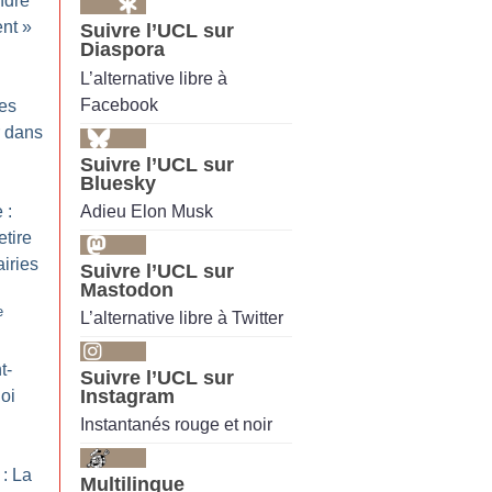
ndre
ent
»
Suivre l’UCL sur
Diaspora
L’alternative libre à
Facebook
des
r dans
Suivre l’UCL sur
Bluesky
Adieu Elon Musk
 :
etire
airies
Suivre l’UCL sur
Mastodon
e
L’alternative libre à Twitter
t-
Suivre l’UCL sur
Instagram
oi
Instantanés rouge et noir
 : La
Multilingue