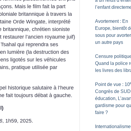
a un refus d’ente
çons. Mais le film fait la part
l’enfant directem
coloniale britannique à travers la
Avortement : En
itaine Orde Wingate, interprété
Europe, bientôt 
 britannique, chrétien sioniste
sous pour avorte
nt restaurer l’ancien royaume juif)
un autre pays
ré Tsahal qui reprendra ses
en lumière (la destruction des
Censure politique
iens ligotés sur les véhicules
Quand la police r
ns, pratique utilisée par
les livres des libr
Point de vue : 10
el historique salutaire à l’heure
Congrès de SUD
me fait toujours débat à gauche.
éducation, L’avan
gardisme pour qu
l)
faire
?
36
, 1h59, 2025.
Internationalisme