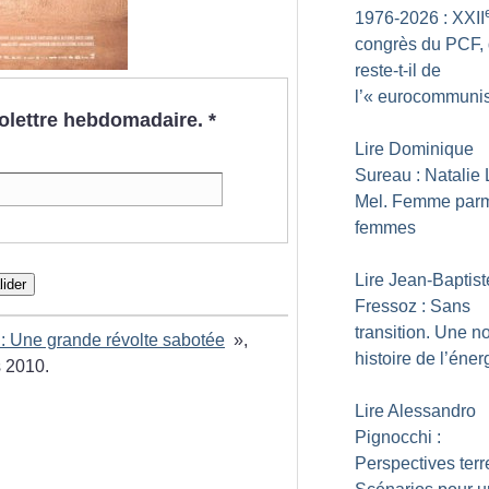
1976-2026 : XXII
congrès du PCF,
reste-t-il de
l’«
eurocommuni
nfolettre hebdomadaire.
*
Lire Dominique
Sureau : Natalie 
Mel. Femme parm
femmes
Lire Jean-Baptist
lider
Fressoz : Sans
transition. Une n
: Une grande révolte sabotée
»,
histoire de l’éner
 2010.
Lire Alessandro
Pignocchi :
Perspectives terr