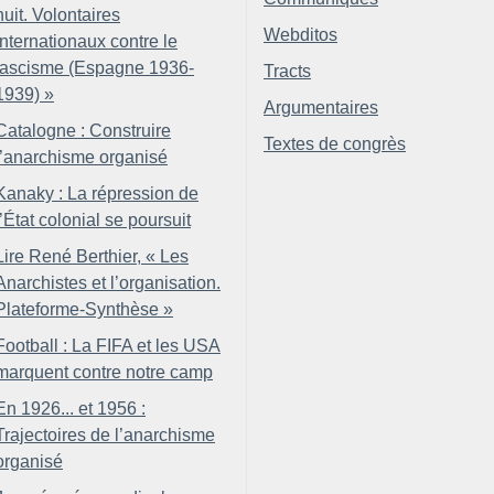
nuit. Volontaires
Webditos
internationaux contre le
fascisme (Espagne 1936-
Tracts
1939)
»
Argumentaires
Catalogne : Construire
Textes de congrès
l’anarchisme organisé
Kanaky : La répression de
l’État colonial se poursuit
Lire René Berthier, «
Les
Anarchistes et l’organisation.
Plateforme-Synthèse
»
Football : La FIFA et les USA
marquent contre notre camp
En 1926... et 1956 :
Trajectoires de l’anarchisme
organisé