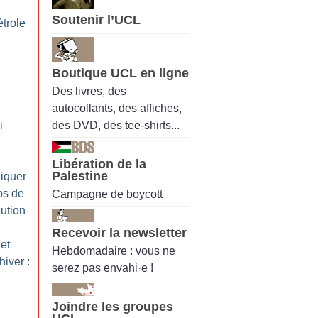
Soutenir l’UCL
trole
Boutique UCL en ligne
Des livres, des
autocollants, des affiches,
des DVD, des tee-shirts...
i
Libération de la
Palestine
iquer
ps de
Campagne de boycott
lution
Recevoir la newsletter
et
Hebdomadaire : vous ne
iver :
serez pas envahi·e !
Joindre les groupes