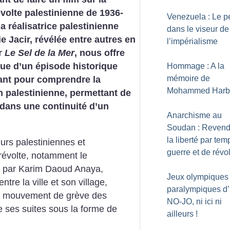
volte palestinienne de 1936-
Venezuela : Le pé
 la réalisatrice palestinienne
dans le viseur de
 Jacir, révélée entre autres en
l’impérialisme
r
Le Sel de la Mer
, nous offre
ue d’un épisode historique
Hommage : A la
mémoire de
ant pour comprendre la
Mohammed Harb
n palestinienne, permettant de
e dans une continuité d’un
Anarchisme au
Soudan : Revend
la liberté par tem
eurs palestiniennes et
guerre et de révo
révolte, notamment le
é par Karim Daoud Anaya,
Jeux olympiques 
re la ville et son village,
paralympiques d’h
 le mouvement de grève des
NO-JO, ni ici ni
e ses suites sous la forme de
ailleurs
!