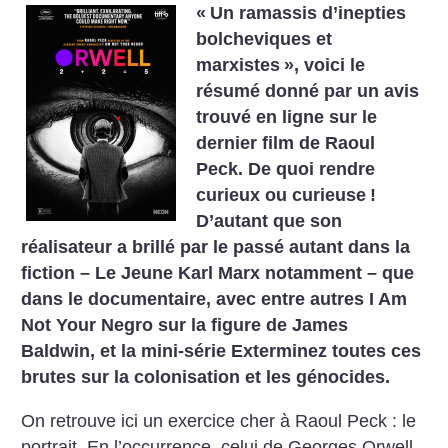
«
Un ramassis d’inepties
bolcheviques et
marxistes
», voici le
résumé donné par un avis
trouvé en ligne sur le
dernier film de Raoul
Peck. De quoi rendre
curieux ou curieuse
!
D’autant que son
réalisateur a brillé par le passé autant dans la
fiction – Le Jeune Karl Marx notamment – que
dans le documentaire, avec entre autres I Am
Not Your Negro sur la figure de James
Baldwin, et la mini-série Exterminez toutes ces
brutes sur la colonisation et les génocides.
On retrouve ici un exercice cher à Raoul Peck : le
portrait. En l’occurrence, celui de Georges Orwell,