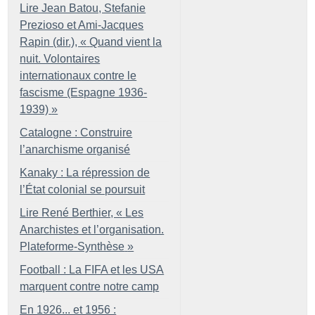
Lire Jean Batou, Stefanie
Prezioso et Ami-Jacques
Rapin (dir.), «
Quand vient la
nuit. Volontaires
internationaux contre le
fascisme (Espagne 1936-
1939)
»
Catalogne : Construire
l’anarchisme organisé
Kanaky : La répression de
l’État colonial se poursuit
Lire René Berthier, «
Les
Anarchistes et l’organisation.
Plateforme-Synthèse
»
Football : La FIFA et les USA
marquent contre notre camp
En 1926... et 1956 :