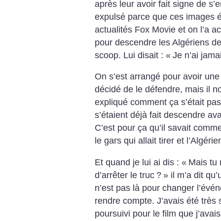
après leur avoir fait signe de s’
expulsé parce que ces images é
actualités Fox Movie et on l’a a
pour descendre les Algériens de
scoop. Lui disait : «
Je n’ai jam
On s’est arrangé pour avoir une 
décidé de le défendre, mais il no
expliqué comment ça s’était pa
s’étaient déjà fait descendre av
C’est pour ça qu’il savait comm
le gars qui allait tirer et l’Algérie
Et quand je lui ai dis : «
Mais tu 
d’arrêter le truc
?
» il m’a dit qu
n’est pas là pour changer l’événe
rendre compte. J’avais été très s
poursuivi pour le film que j’avais