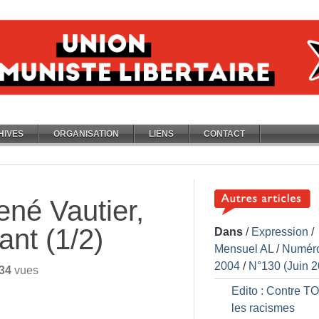
HIVES
ORGANISATION
LIENS
CONTACT
ené Vautier,
ant (1/2)
Dans
/
Expression
/
Mensuel AL
/
Numér
2004
/
N°130 (Juin 2
34
vues
Edito : Contre T
les racismes