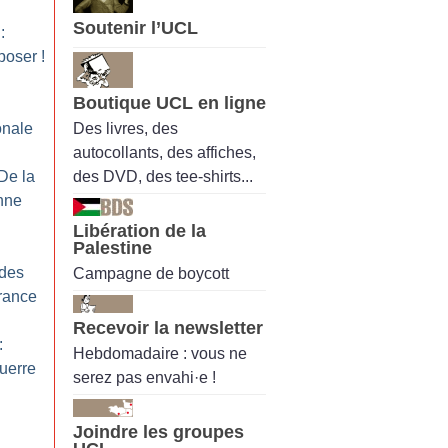
Soutenir l’UCL
:
poser
!
Boutique UCL en ligne
Des livres, des
onale
autocollants, des affiches,
des DVD, des tee-shirts...
De la
onne
Libération de la
Palestine
 des
Campagne de boycott
rance
Recevoir la newsletter
:
Hebdomadaire : vous ne
uerre
serez pas envahi·e !
Joindre les groupes