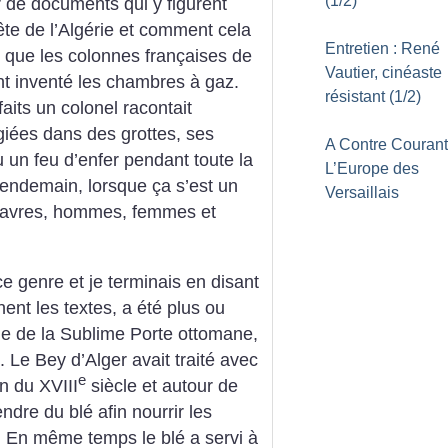
(1/2)
ir de documents qui y figurent
ête de l’Algérie et comment cela
Entretien : René
u que les colonnes françaises de
Vautier, cinéaste
t inventé les chambres à gaz.
résistant (1/2)
faits un colonel racontait
giées dans des grottes, ses
A Contre Courant
 un feu d’enfer pendant toute la
L’Europe des
e lendemain, lorsque ça s’est un
Versaillais
cadavres, hommes, femmes et
 ce genre et je terminais en disant
ent les textes, a été plus ou
de de la Sublime Porte ottomane,
. Le Bey d’Alger avait traité avec
e
in du XVIII
siècle et autour de
dre du blé afin nourrir les
e. En même temps le blé a servi à