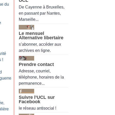
UCL
ue du
De Cayenne à Bruxelles,
en passant par Nantes,
Marseille...
e
Le mensuel
Alternative libertaire
s’abonner, accéder aux
archives en ligne.
rité
s
!
Prendre contact
Adresse, courriel,
d
téléphone, horaires de la
 guerre
permanence...
Suivre l’UCL sur
Facebook
ée,
le réseau antisocial !
lière