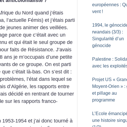
t anticolonialiste
?
européennes : Q
vent
!
frique du Nord quand j’étais
, l’actuelle Fémis) et j’étais parti
1994, le génocid
de jeunes animer des veillées.
rwandais (3/3) :
yage parce que c’était avec un
Singularité d’un
u et qui était le seul groupe de
génocide
pour faits de Résistance. J’avais
8 ans je m’occupais d’une petite
Palestine : Solida
vants de ce groupe. On est parti
avec les exploité
que c’était là-bas. On s’est dit :
oblèmes, l’état dans lequel se
Projet US «
Gran
is d’Algérie, les rapports entre
Moyent-Orien
» :
et pillage au
vais décidé en rentrant de tourner
programme
le sur les rapports franco-
L’Ecole émancip
une histoire singu
1953-1954 et j’ai donc tourné à