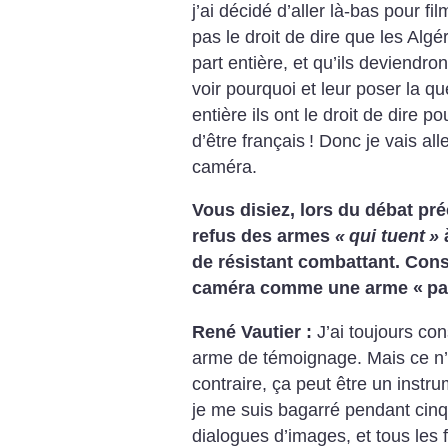
j’ai décidé d’aller là-bas pour fi
pas le droit de dire que les Alg
part entière, et qu’ils deviendront
voir pourquoi et leur poser la qu
entière ils ont le droit de dire p
d’être français
! Donc je vais al
caméra.
Vous disiez, lors du débat pré
refus des armes
«
qui tuent
»
à
de résistant combattant. Cons
caméra comme une arme «
pa
René Vautier :
J’ai toujours c
arme de témoignage. Mais ce n’
contraire, ça peut être un instr
je me suis bagarré pendant cinqu
dialogues d’images, et tous les fi