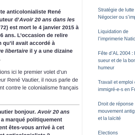
Stratégie de lutte 
te anticolonialiste René
Négocier ou s’im
uteur d’
Avoir 20 ans dans les
72) est mort le 4 janvier 2015 à
Liquidation de
86 ans. L’occasion de relire
l’imprimerie Nati
n qu’il avait accordé à
e libertaire
il y a une dizaine
Fête d’AL 2004 : 
.
sueur et de la b
humeur
ons ici le premier volet d’un
eur René Vautier, il nous parle de
Travail et emploi
 contre le colonialisme français
immigré-e-s en F
Droit de réponse 
mouvement antig
Vautier bonjour.
Avoir 20 ans
et la laïcité
i a marqué politiquement
nt êtes-vous arrivé à cet
Elections