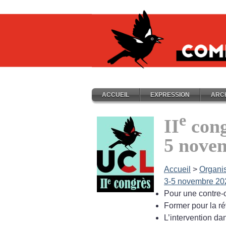
ACCUEIL
EXPRESSION
ARC
e
II
cong
5 nove
Accueil
>
Organi
3-5 novembre 20
Pour une contre-o
Former pour la ré
L’intervention d