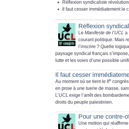
Réflexion syndicaliste révolution
Il faut cesser immédiatement le 
Réflexion syndical
Le
Manifeste de l’UCL
a 
courant politique. Mais r
l’inscrire
? Quelle logique
paysage syndical français s’impose,
lutte et les voies d’une possible unif
Il faut cesser immédiateme
e
Au moment où se tient le II
congrès 
en proie à une tuerie de masse, sans 
L’UCL exige l’arrêt des bombardement
droits du peuple palestinien.
Pour une contre-of
Une motion qui réaffirme 