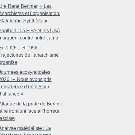
Lire René Berthier, «
Les
Anarchistes et l’organisation.
Plateforme-Synthèse
»
Football : La FIFA et les USA
marquent contre notre camp
En 1926... et 1956 :
Trajectoires de l’anarchisme
organisé
Journées écosyndicales
2026 : «
Nous avons pris
conscience d’un besoin
d’alliance
»
Attaque de la pride de Berlin :
faire front uni face à l’horreur
fasciste
Analyse matérialiste : La