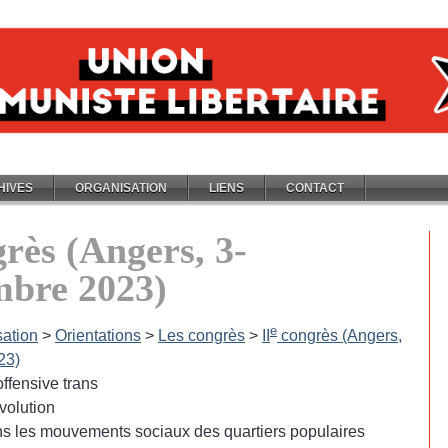
HIVES
ORGANISATION
LIENS
CONTACT
rès (Angers, 3-
mbre 2023)
e
sation
>
Orientations
>
Les congrès
>
II
congrès (Angers,
23)
ffensive trans
volution
ans les mouvements sociaux des quartiers populaires