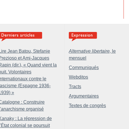
Lire Jean Batou, Stefanie
Alternative libertaire,
le
Prezioso et Ami-Jacques
mensuel
Rapin (dir.), «
Quand vient la
Communiqués
nuit. Volontaires
Webditos
internationaux contre le
fascisme (Espagne 1936-
Tracts
1939)
»
Argumentaires
Catalogne : Construire
Textes de congrès
l’anarchisme organisé
Kanaky : La répression de
l’État colonial se poursuit