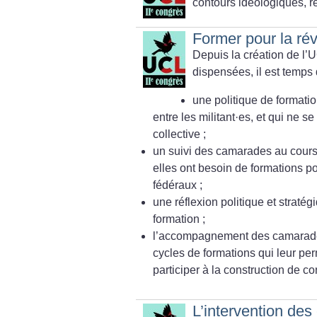
contours idéologiques, re
Former pour la rév
Depuis la création de l’
dispensées, il est temps
une politique de formatio
entre les militant
·
es, et qui ne s
collective
;
un suivi des camarades au cours
elles ont besoin de formations p
fédéraux
;
une réflexion politique et stratég
formation
;
l’accompagnement des camarades 
cycles de formations qui leur per
participer à la construction de c
L’intervention des